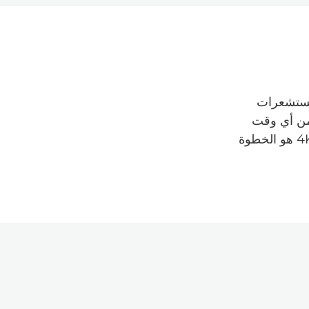
 مستشعرات
اتك بوضوح أكثر من أي وقت
مضى بدقة كاملة الوضوح بأربعة أضعاف. الفيديو الفائق الوضوح للغاية بدقة 4K هو الخطوة