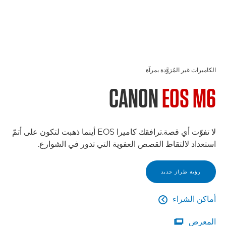
الكاميرات غير المُزوَّدة بمرآة
CANON
EOS M6
لا تفوّت أي قصة.ترافقك كاميرا EOS أينما ذهبت لتكون على أتمّ
استعداد لالتقاط القصص العفوية التي تدور في الشوارع.
رؤية طراز جديد
أماكن الشراء

أماكن الشراء
المعرض
