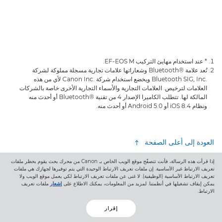
تعرّف على المزيد

* عند استخدام مهايئ التركيب EF-EOS M.
تُعد علامة Bluetooth®‎ وشعاراتها علامات تجارية مسجلة مملوكة لشركة
Bluetooth SIG, Inc.‎ ويخضع استخدام شركة Canon Inc.‎ لأي من هذه
العلامات لترخيص. العلامات التجارية والأسماء التجارية الأخرى خاصة بالشركات
المالكة لها. تتطلب الكاميرا الإصدار 4 من تقنية Bluetooth®‎ أو أحدث منه
ونظام iOS 8.4 أو Android 5.0 أو أحدث منه.
العودة إلى أعلى الصفحة
إذا قرأت هذه الرسالة، فأنت تتصفّح موقع الويب الخاص بـ Canon من محرك بحث يقوم بحظر ملفات
المنتجات
تعريف الارتباط غير الأساسية. إن ملفات تعريف الارتباط الوحيدة التي يتم توفيرها لجهازك هي ملفات
تعريف الارتباط الأساسية (الوظيفية). لا غنى عن ملفات تعريف الارتباط لكي يعمل موقع الويب ولا
الخدمات والحلول
يمكن إيقاف تشغيلها في أنظمتنا. لمزيد من المعلومات، يمكنك الاطلاع على
إشعار
ملفات تعريف
الارتباط.
المساعدة والدعم
إقرار
التعلم والتعليم