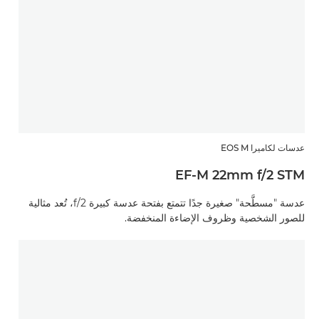
عدسات لكاميرا EOS M
EF-M 22mm f/2 STM
عدسة "مسطَّحة" صغيرة جدًا تتمتع بفتحة عدسة كبيرة f/2، تُعد مثالية
للصور الشخصية وظروف الإضاءة المنخفضة.