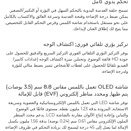
تحكم يدوي كامل
تسمح حلقة العدسة اليدوية بالتحكم السهل في البؤرة أو التكبير/التصغير.
يمكن ضبط درجة الإضاءة وفتحة العدسة وسرعة الغالق والاكتساب بالكامل
على نحو مستقل باستخدام شاشة اللمس وقرص التحكم القابل للتخصيص,
مما يتيح لك إطلاق العنان لإبداعك.
تركيز بؤري تلقائي فوري; اكتشاف الوجه
يوفر التركيز البؤري التلقائي الفوري التركيز السريع والدقيق للحصول على
جودة HD فائقة الوضوح. وتحسّن ميزة اكتشاف الوجه إعدادات كاميرا
الفيديو تلقائيًا للحصول على لقطات للأشخاص تتميز بضبط مثالي للبؤرة
ولدرجة الإضاءة.
شاشة OLED تعمل باللمس مقاس 8.8 سم (3.5 بوصات)
يتم طيها, ومحدد مناظر إلكتروني (EVF) قابل للإمالة
توفر شاشة LED التي تعمل باللمس الإلكتروستاتيكية والعضوية وسريعة
الاستجابة, المزودة بدقة 1.23 مليون نقطة, مستوى فائقًا في الوضوح
والتباين وإعادة إنتاج الألوان مقارنة بالشاشة LCD. يدعم محدد المنظر
الملون الإلكتروني مقاس 0.61 سم (0.24 بوصة) بدقة 1.56 مليون بكسل
الإمالة لما يصل إلى 45 درجة ليسمح لك بزيادة التحكم في ظروف الإضاءة