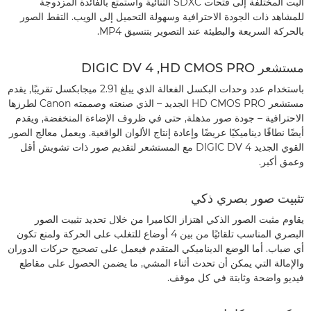
البت المختلفة إلى فتحات SDXC الثنائية واستمتع بالفائدة المزدوجة
للمشاهد ذات الجودة الاحترافية وسهولة التحميل إلى الويب. التقط الصور
بالحركة السريعة والبطيئة عند التصوير بتنسيق MP4.
مستشعر HD CMOS PRO, ‏DIGIC DV 4
باستخدام عدد وحدات البكسل الفعالة الذي يبلغ 2.91 ميجابكسل تقريبًا, يقدم
مستشعر HD CMOS PRO الجديد – الذي صنعته وصممته Canon لطرزها
الاحترافية – جودة صور مذهلة, حتى في ظروف الإضاءة المنخفضة, ويقدم
أيضًا نطاقًا ديناميكيًا عريضًا وإعادة إنتاج الألوان الواقعية. ويعمل معالج الصور
القوي الجديد DIGIC DV 4 مع المستشعر لتقديم صور ذات تشويش أقل
وعمق أكبر.
تثبيت صور بصري ذكي
يقاوم مثبت الصور الذكي اهتزاز الكاميرا من خلال تحديد تثبيت الصور
البصري المناسب تلقائيًا من بين 4 أوضاع للتغلب على الحركة ولمنع تكون
أي ضباب. أما الوضع الديناميكي المتقدم فيعمل على تصحيح حركات الدوران
والإمالة التي يمكن أن تحدث أثناء المشي, ما يضمن الحصول على مقاطع
فيديو واضحة وثابتة في كل موقف.