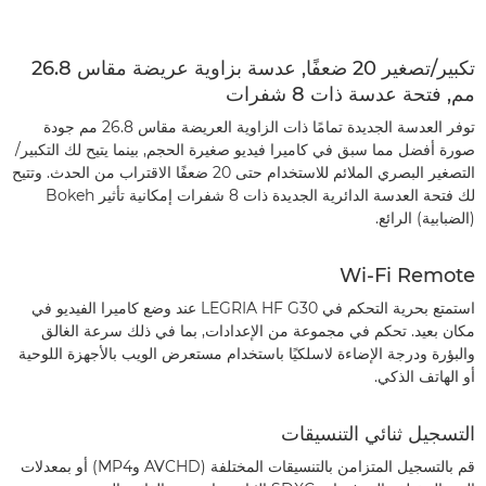
تكبير/تصغير 20 ضعفًا, عدسة بزاوية عريضة مقاس 26.8
مم, فتحة عدسة ذات 8 شفرات
توفر العدسة الجديدة تمامًا ذات الزاوية العريضة مقاس 26.8 مم جودة
صورة أفضل مما سبق في كاميرا فيديو صغيرة الحجم, بينما يتيح لك التكبير/
التصغير البصري الملائم للاستخدام حتى 20 ضعفًا الاقتراب من الحدث. وتتيح
لك فتحة العدسة الدائرية الجديدة ذات 8 شفرات إمكانية تأثير Bokeh
(الضبابية) الرائع.
Wi-Fi Remote
استمتع بحرية التحكم في LEGRIA HF G30 عند وضع كاميرا الفيديو في
مكان بعيد. تحكم في مجموعة من الإعدادات, بما في ذلك سرعة الغالق
والبؤرة ودرجة الإضاءة لاسلكيًا باستخدام مستعرض الويب بالأجهزة اللوحية
أو الهاتف الذكي.
التسجيل ثنائي التنسيقات
قم بالتسجيل المتزامن بالتنسيقات المختلفة (AVCHD وMP4) أو بمعدلات