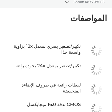
Canon IXUS 265 HS
Toggle breadcrumbs
نظرة عامة
المواصفات
المواصفات
تكبير/تصغير بصري بمعدل 12x بزاوية
واسعة جدًا
تكبير/تصغير بمعدل 24x بجودة رائعة
لقطات رائعة في ظروف الإضاءة
المنخفضة
CMOS بدقة 16.0 ميجابكسل