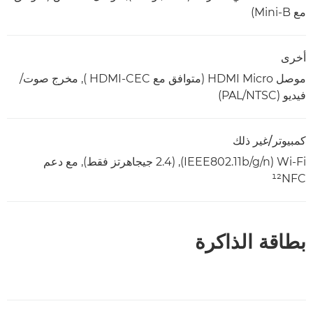
مع Mini-B)
أخرى
موصل HDMI Micro (متوافق مع HDMI-CEC ), مخرج صوت/
فيديو (PAL/NTSC)
كمبيوتر/غير ذلك
Wi-Fi ‏(IEEE802.11b/g/n), ‏(2.4 جيجاهرتز فقط), مع دعم
NFC‏¹²
بطاقة الذاكرة