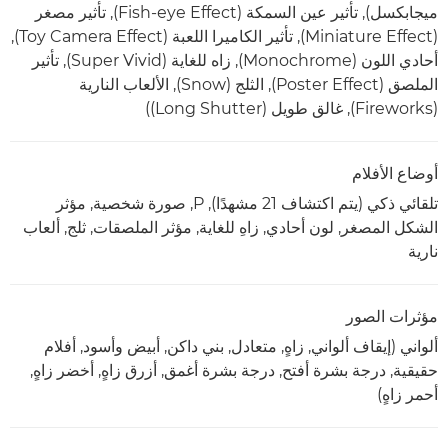
ميجابكسل), تأثير عين السمكة (Fish-eye Effect), تأثير مصغر
(Miniature Effect), تأثير الكاميرا اللعبة (Toy Camera Effect),
أحادي اللون (Monochrome), زاه للغاية (Super Vivid), تأثير
الملصق (Poster Effect), الثلج (Snow), الألعاب النارية
(Fireworks), غالق طويل (Long Shutter))
أوضاع الأفلام
تلقائي ذكي (يتم اكتشاف 21 مشهدًا), P, صورة شخصية, مؤثر
الشكل المصغر, لون أحادي, زاهِ للغاية, مؤثر الملصقات, ثلج, ألعاب
نارية
مؤثرات الصور
ألواني (إيقاف ألواني, زاهٍ, متعادل, بني داكن, أبيض وأسود, أفلام
حقيقية, درجة بشرة أفتح, درجة بشرة أغمق, أزرق زاهٍ, أخضر زاهٍ,
أحمر زاهٍ)