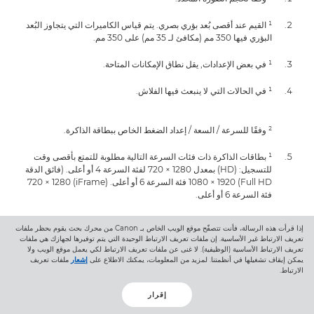
¹ القيم عند أقصى بُعد بؤري بصري. يتم قياس الكاميرات التي يتجاوز البُعد
البؤري فيها 350 مم (مكافئ لـ 35 مم) على 350 مم.
¹ في بعض الإعدادات, يقل نطاق الإمكانات المتاحة.
¹ في الحالات التي لا ينبعث فيها الفلاش.
² وفقًا للسرعة / السعة / إعداد الضغط الخاص ببطاقة الذاكرة.
¹ بطاقات الذاكرة ذات فئات السرعة التالية مطلوبة للتمتع بأقصى وقت
للتسجيل: (HD) بمعدل 1280 × 720 لفئة السرعة 4 أو أعلى. (فائق الدقة
Full HD)‏ 1920 × 1080 فئة السرعة 6 أو أعلى. (iFrame) ‏1280 × 720
فئة السرعة 6 أو أعلى.
إذا قرأت هذه الرسالة، فأنت تتصفّح موقع الويب الخاص بـ Canon من محرك بحث يقوم بحظر ملفات
² وفقًا للسرعة / السعة / إعداد الضغط الخاص ببطاقة الذاكرة.
تعريف الارتباط غير الأساسية. إن ملفات تعريف الارتباط الوحيدة التي يتم توفيرها لجهازك هي ملفات
تعريف الارتباط الأساسية (الوظيفية). لا غنى عن ملفات تعريف الارتباط لكي يعمل موقع الويب ولا
يمكن إيقاف تشغيلها في أنظمتنا. لمزيد من المعلومات، يمكنك الاطلاع على
إشعار
ملفات تعريف
¹ قد يكون استخدام وظيفة Wi-Fi مقيدًا في بعض الدول أو المناطق.
الارتباط.
ويختلف دعم Wi-Fi حسب الجهاز والمنطقة. للحصول على مزيد من
المعلومات, تفضل بزيارة الموقع www.canon-
إقرار
europe.com/wirelesscompacts