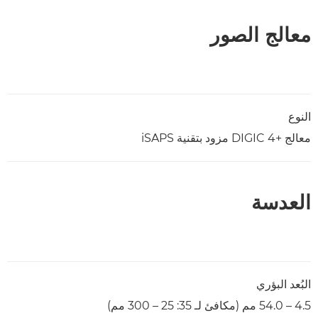
معالج الصور
النوع
معالج +DIGIC 4 مزود بتقنية iSAPS
العدسة
البُعد البؤري
4.5‏ – ‏54.0 مم (مكافئ لـ 35: 25 – 300 مم)