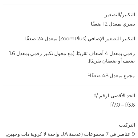
التكبير/التصغير
بصري بمعدل 12 ضعفًا
التكبير التصغير الإضافي (ZoomPlus) بمعدل 24 ضعفًا
رقمي بمعدل 4 أضعاف تقريبًا. (مع محول تكبير رقمي بمعدل 1.6
ضعف أو ضعفان تقريبًا).
مجمع بمعدل 48 ضعفًا¹
الحد الأقصى لرقم f/‎
f/3.6 –‏ f/7.0
التركيب
9 عناصر في 7 مجموعات (عدسة UA واحدة لا كروية ذات وجهين,