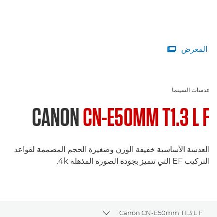
المعرض

عدسات السينما
CANON
CN-E50MM T1.3 L F
العدسة الأساسية خفيفة الوزن وصغيرة الحجم المصممة لقواعد
التركيب EF التي تتميز بجودة الصورة المذهلة ‎4k.
Canon CN-E50mm T1.3 L F