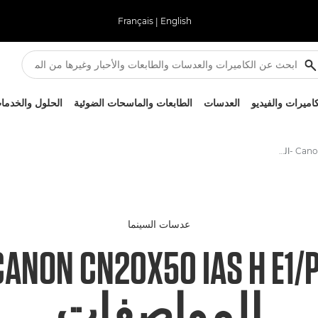
Français
|
English
كاميرات والفيديو
العدسات
الطابعات والماسحات الضوئية
الحلول والخدما
Canon CN20x50 IAS H E1/P1 -المواصفات - عدسات السينما
عدسات السينما
CANON CN20X50 IAS H E1/P
المواصفات