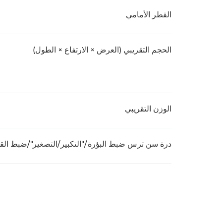
القطر الأمامي
الحجم التقريبي (العرض × الارتفاع × الطول)
الوزن التقريبي
درة سن ترس ضبط البؤرة/"التكبير/التصغير"/ضبط الق