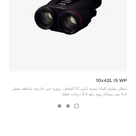
10x42L IS WP
منظار مقاوم للماء بنسبة تكبير 10 أضعاف، وبؤرة عين خارجية ساطعة بقطر
4,2 مم، ومجال رؤية يبلغ 6,5 درجات فعليًا.