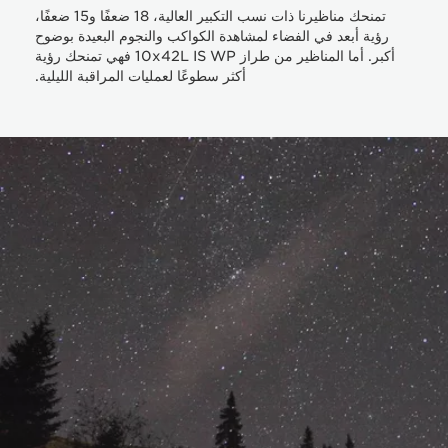
تمنحك مناظيرنا ذات نسب التكبير العالية، 18 ضعفًا و15 ضعفًا،
رؤية أبعد في الفضاء لمشاهدة الكواكب والنجوم البعيدة بوضوح
أكبر. أما المناظير من طراز 10x42L IS WP فهي تمنحك رؤية
أكثر سطوعًا لعمليات المراقبة الليلية.