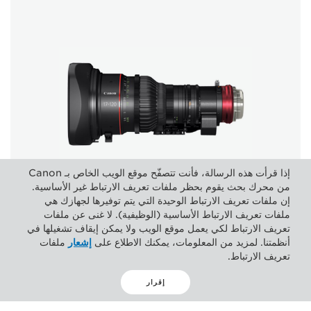
إذا قرأت هذه الرسالة، فأنت تتصفّح موقع الويب الخاص بـ Canon
عدسات السينما
من محرك بحث يقوم بحظر ملفات تعريف الارتباط غير الأساسية.
إن ملفات تعريف الارتباط الوحيدة التي يتم توفيرها لجهازك هي
عدسات كبيرة التنسيق ذات نمط سينمائي تتمتع ببنية وميزات
ملفات تعريف الارتباط الأساسية (الوظيفية). لا غنى عن ملفات
فائقتين للوفاء بمتطلبات إنتاج الأفلام الإبداعية.
تعريف الارتباط لكي يعمل موقع الويب ولا يمكن إيقاف تشغيلها في
أنظمتنا. لمزيد من المعلومات، يمكنك الاطلاع على
إشعار
ملفات
عرض المجموعة
تعريف الارتباط.
إقرار