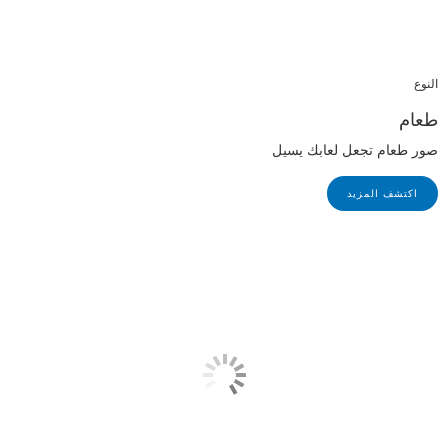
النوع
طعام
صور طعام تجعل لعابك يسيل
اكتشف المزيد