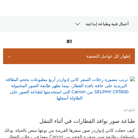
أعمال فنية وطباعة إبداعية
المقالات
81
تنزيلات قوالب الطباعة
إظهار كل عوامل التصفية
المنتجات والمرفقات الموصى بها
أنواع أخرى
الطباعة
طباعة صور نوافذ القطارات في أثناء التنقل
كيف جعلت كاتي إدواردز صور سفرها الفريدة من نوعها تنبض بالحياة، وذلك
باصطحاب طابعة صور صغيرة الحجم من Canon معها في رحلات القطار.