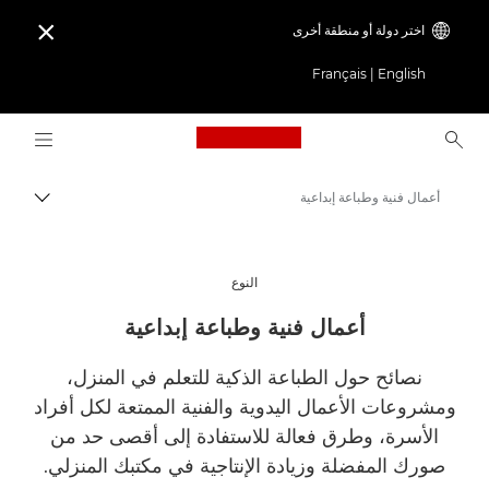
اختر دولة أو منطقة أخرى

Français
|
English
Logo, back to home page
أعمال فنية وطباعة إبداعية
مسار ال
Canon
استلهم أروع الأفكار | نصائح حول التصوير الفوتوغرافي والطباعة وأدلة المشترين
النوع
أعمال فنية وطباعة إبداعية
نصائح حول الطباعة الذكية للتعلم في المنزل،
ومشروعات الأعمال اليدوية والفنية الممتعة لكل أفراد
الأسرة، وطرق فعالة للاستفادة إلى أقصى حد من
صورك المفضلة وزيادة الإنتاجية في مكتبك المنزلي.