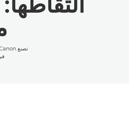
التقاطها:
م
في 