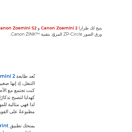
يتيح لك طرازا
Canon Zoemini 2
و
anon Zoemini S2
ورق الصور ZP-Circle المزوّد بتقنية Canon ZINK™‎.
تُعد طابعة
mini 2
التنقل، إذ إنها صغ
كنت تجتمع مع الأص
كهدايا لتصبح تذكار
لذا فهي مثالية للم
مطبوعةً على الفور
يمنحك تطبيق
i Print