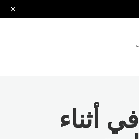

ت
ي أثناء