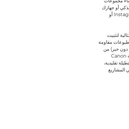
نشاء مجموعات
لذكي أو جهازك
اللوحي، بالإضافة إلى الاستفادة من ملفات الصور على حساباتك على Facebook أو Instagram أو
لمطبوعات مقاومة
لن تتسبب في فوضى أو ضجيج بفضل تقنية الطباعة ZINK™‎ (من دون حبر) من
Canon، ويتم الحفاظ على الحد الأدنى من التغليف. من الخيارات الأنيقة الأخرى في طابعة Canon
طيلة تقليدية،
ي المشاريع