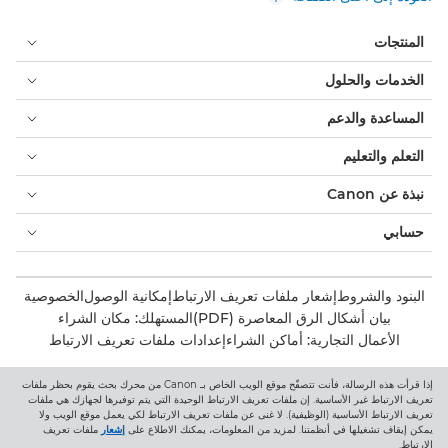
المنتجات
الخدمات والحلول
المساعدة والدعم
التعلم والتعليم
نبذة عن Canon
حسابي
البنود والشروط
إشعار ملفات تعريف الارتباط
إمكانية الوصول
الخصوصية
بيان أشكال الرق المعاصرة (PDF)
المستهلك: مكان الشراء
الأعمال التجارية: أماكن الشراء
إعدادات ملفات تعريف الارتباط
إذا قرأت هذه الرسالة، فأنت تتصفّح موقع الويب الخاص بـ Canon من محرك بحث يقوم بحظر ملفات
Canon Central and North Africa
تعريف الارتباط غير الأساسية. إن ملفات تعريف الارتباط الوحيدة التي يتم توفيرها لجهازك هي ملفات
تعريف الارتباط الأساسية (الوظيفية). لا غنى عن ملفات تعريف الارتباط لكي يعمل موقع الويب ولا
يمكن إيقاف تشغيلها في أنظمتنا. لمزيد من المعلومات، يمكنك الاطلاع على
إشعار
ملفات تعريف
الارتباط.