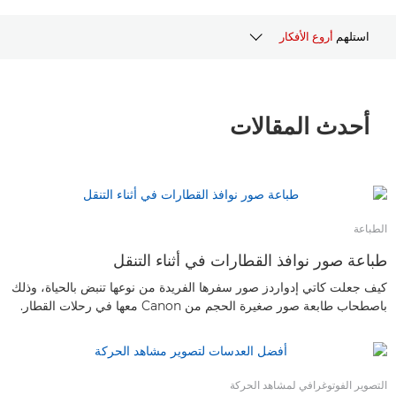
استلهم
أروع الأفكار
أحدث المقالات
أحدث المقالات
القصص
النصائح والتقنيات
الأنواع والتقنيات التصويرية
الطباعة
طباعة صور نوافذ القطارات في أثناء التنقل
كيف جعلت كاتي إدواردز صور سفرها الفريدة من نوعها تنبض بالحياة، وذلك
باصطحاب طابعة صور صغيرة الحجم من Canon معها في رحلات القطار.
التصوير الفوتوغرافي لمشاهد الحركة