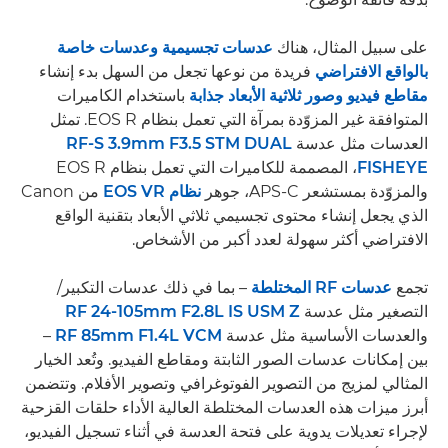
على سبيل المثال، هناك
عدسات تجسيمية وعدسات خاصة
بالواقع الافتراضي
فريدة من نوعها تجعل من السهل بدء إنشاء
مقاطع فيديو وصور ثلاثية الأبعاد جذابة
باستخدام الكاميرات
المتوافقة غير المزوّدة بمرآة التي تعمل بنظام EOS R. تمثل
العدسات مثل عدسة
RF-S 3.9mm F3.5 STM DUAL
FISHEYE
، المصممة للكاميرات التي تعمل بنظام EOS R
والمزوّدة بمستشعر APS-C، جوهر
نظام EOS VR
من Canon
الذي يجعل إنشاء محتوى تجسيمي ثلاثي الأبعاد بتقنية الواقع
الافتراضي أكثر سهولة لعدد أكبر من الأشخاص.
تجمع
عدسات RF المختلطة
– بما في ذلك عدسات التكبير/
التصغير مثل عدسة
RF 24-105mm F2.8L IS USM Z
والعدسات الأساسية مثل عدسة
RF 85mm F1.4L VCM
–
بين إمكانات عدسات الصور الثابتة ومقاطع الفيديو. وتُعد الخيار
المثالي لمزيج من التصوير الفوتوغرافي وتصوير الأفلام. وتتضمن
أبرز ميزات هذه العدسات المختلطة العالية الأداء حلقات القزحية
لإجراء تعديلات يدوية على فتحة العدسة في أثناء تسجيل الفيديو،