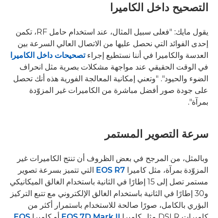
التصحيح داخل الكاميرا
يقول مايك: "فعلى سبيل المثال، عند استخدام حامل RF، تكمن
إحدى الفوائد التي نحصل عليها من الاتصال العالي السرعة بين
العدسة والكاميرا في أننا نستطيع إجراء
تصحيحات داخل الكاميرا
في الوقت الحقيقي عند مواجهة مشكلات بصرية مثل انحراف
الضوء والحيود". "وتعني إمكانية المعالجة الفورية هذه أنك تحصل
على جودة صور أفضل مباشرة من الكاميرات غير المزوّدة
بمرآة".
سرعة التصوير المستمر
وبالمثل، من المرجح في بعض الظروف أن تنتج الكاميرات غير
المزوّدة بمرآة، مثل كاميرا
EOS R7
التي تتميز بسرعة تصوير
مستمر تصل إلى 15 إطارًا في الثانية باستخدام الغالق الميكانيكي
و30 إطارًا في الثانية باستخدام الغالق الإلكتروني مع تتبع التركيز
البؤري بالكامل، صورًا صالحة للاستخدام باستمرار أكثر من
كاميرات DSLR مثل كاميرا
EOS 7D Mark II
أو كاميرا
EOS