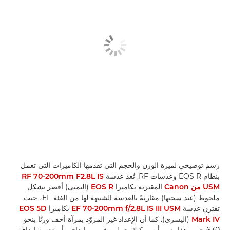
رسم توضيحي لميزة الوزن والحجم التي تقدمها الكاميرات التي تعمل
بنظام EOS R وعدسات RF. تُعد عدسة
RF 70-200mm F2.8L IS
USM من Canon
المقترنة بكاميرا
EOS R
(اليمنى) أقصر بشكل
ملحوظ (عند سحبها) مقارنةً بالعدسة الشبيهة لها من الفئة EF، حيث
تقترن عدسة
EF 70-200mm f/2.8L IS III USM
بكاميرا
EOS 5D
Mark IV
(اليسرى). كما أن الإعداد غير المزوّد بمرآة أخف وزنًا بنحو
630 جم، وهذا يعني أنه يمكنك حمل مشروب إضافي أو عدسة إضافية