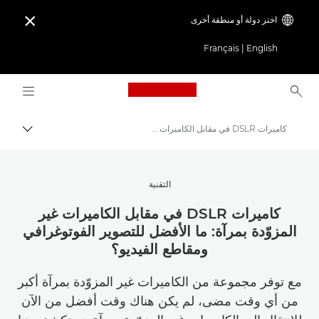
اختر دولة أو منطقة أخرى

Français
|
English
Logo, back to home page
كاميرات DSLR في مقابل الكاميرات غير المزوّدة بمرآة: أيهما أفضل؟
مسار ال
Canon
استلهم أروع الأفكار | نصائح حول التصوير الفوتوغرافي والطباعة وأدلة المشترين
التقنية
نصائح حول التصوير الفوتوغرافي والطباعة وتقنياتها
كاميرات DSLR في مقابل الكاميرات غير
المزوّدة بمرآة: ما الأفضل للتصوير الفوتوغرافي
ومقاطع الفيديو؟
مع توفر مجموعة من الكاميرات غير المزوّدة بمرآة أكبر
من أي وقت مضى، لم يكن هناك وقت أفضل من الآن