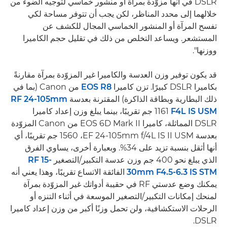
DSLR في أنها مزوّدة بمرآة أو منشور خماسي لتوجيه الضوء من
خلالهما إلى محدد المناظر، لكن يجب أن تتوفر مساحة لكي
تفسح المرآة أو المنشور الخماسي المجال للكشف عن
المستشعر. ويساعد التخلص من ذلك في تقليل حجم الكاميرا
ووزنها".
قد يكون توفير وزن العدسة والكاميرا غير المزوّدة بمرآة مقارنةً
بكاميرا DSLR كبيرًا. تزن كاميرا
EOS R8
من Canon (بما في
ذلك البطارية وبطاقة الذاكرة) المقترنة بعدسة
RF 24-105mm
F4L IS USM
‏1161 جم تقريبًا، بينما يبلغ وزن إعداد كاميرا
DSLR المماثلة، كاميرا EOS 6D Mark II من Canon المزوّدة
بعدسة EF 24-105mm f/4L IS II USM، ‏1560 جم تقريبًا، أي
أنها أثقل بنسبة تزيد على 34%. وبعبارة أخرى، يساوي الفرق
الذي يبلغ نحو 400 جم وزن عدسة التكبير/التصغير
RF 15-
30mm F4.5-6.3 IS STM
الفائقة الاتساع تقريبًا، وهذا يعني أنه
يمكنك وضع عدستي RF في حقيبة أدواتك غير المزوّدة بمرآة
لمنحك إمكانات التكبير/التصغير الموسعة في أثناء التنزه أو
الرحلات الاستكشافية، ولن تحمل وزنًا أكبر من وزن إعداد كاميرا
DSLR.