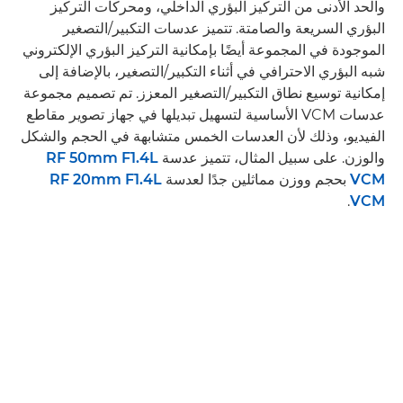
والحد الأدنى من التركيز البؤري الداخلي، ومحركات التركيز
البؤري السريعة والصامتة. تتميز عدسات التكبير/التصغير
الموجودة في المجموعة أيضًا بإمكانية التركيز البؤري الإلكتروني
شبه البؤري الاحترافي في أثناء التكبير/التصغير، بالإضافة إلى
إمكانية توسيع نطاق التكبير/التصغير المعزز. تم تصميم مجموعة
عدسات VCM الأساسية لتسهيل تبديلها في جهاز تصوير مقاطع
الفيديو، وذلك لأن العدسات الخمس متشابهة في الحجم والشكل
والوزن. على سبيل المثال، تتميز عدسة
RF 50mm F1.4L
VCM
بحجم ووزن مماثلين جدًا لعدسة
RF 20mm F1.4L
.
VCM