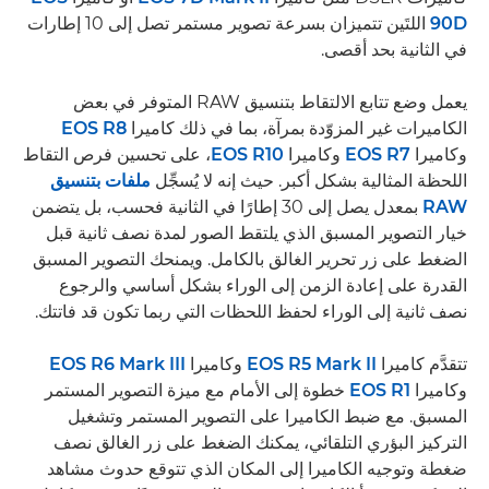
90D
اللتَين تتميزان بسرعة تصوير مستمر تصل إلى 10 إطارات
في الثانية بحد أقصى.
يعمل وضع تتابع الالتقاط بتنسيق RAW المتوفر في بعض
الكاميرات غير المزوّدة بمرآة، بما في ذلك كاميرا
EOS R8
وكاميرا
EOS R7
وكاميرا
EOS R10
، على تحسين فرص التقاط
اللحظة المثالية بشكل أكبر. حيث إنه لا يُسجِّل
ملفات بتنسيق
RAW
بمعدل يصل إلى 30 إطارًا في الثانية فحسب، بل يتضمن
خيار التصوير المسبق الذي يلتقط الصور لمدة نصف ثانية قبل
الضغط على زر تحرير الغالق بالكامل. ويمنحك التصوير المسبق
القدرة على إعادة الزمن إلى الوراء بشكل أساسي والرجوع
نصف ثانية إلى الوراء لحفظ اللحظات التي ربما تكون قد فاتتك.
تتقدَّم كاميرا
EOS R5 Mark II
وكاميرا
EOS R6 Mark III
وكاميرا
EOS R1
خطوة إلى الأمام مع ميزة التصوير المستمر
المسبق. مع ضبط الكاميرا على التصوير المستمر وتشغيل
التركيز البؤري التلقائي، يمكنك الضغط على زر الغالق نصف
ضغطة وتوجيه الكاميرا إلى المكان الذي تتوقع حدوث مشاهد