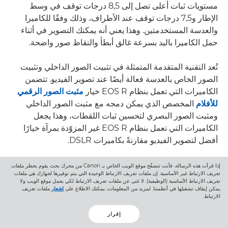
مستويات ثبات أعلى تصل إلى 8,5 درجات توقف في وسط
الإطار و7,5 درجات توقف عند الأطراف، وذلك وفقًا للكاميرا
والعدسة المستخدمتين. وهذا يعني أنه يمكنك التصوير في أثناء
حمل الكاميرا باليد بسرعة غالق أبطأ والتقاط صور واضحة.
تُعد التقنية المتقدمة المتمثلة في تثبيت الصور الداخلي وتثبيت
الصور الخاص بالعدسة فعالة أيضًا عند تصوير الفيديو. تتضمن
الكاميرات التي تعمل بنظام EOS R خيار
مثبت الصور الرقمي
للأفلام
المخصص الذي يمكن دمجه مع مثبت الصور الداخلي
ومثبت الصور البصري لتحسين ثبات اللقطات، وهذا يجعل
الكاميرات التي تعمل بنظام EOS R غير المزوّدة بمرآة خيارًا
أفضل لتصوير الفيديو مقارنةً بكاميرات DSLR.
إذا قرأت هذه الرسالة، فأنت تتصفّح موقع الويب الخاص بـ Canon من محرك بحث يقوم بحظر ملفات
تعريف الارتباط غير الأساسية. إن ملفات تعريف الارتباط الوحيدة التي يتم توفيرها لجهازك هي ملفات
تعريف الارتباط الأساسية (الوظيفية). لا غنى عن ملفات تعريف الارتباط لكي يعمل موقع الويب ولا
يمكن إيقاف تشغيلها في أنظمتنا. لمزيد من المعلومات، يمكنك الاطلاع على
إشعار
ملفات تعريف
الارتباط.
إقرار