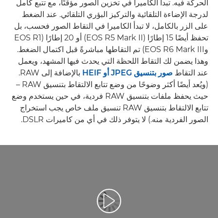
الحركة فيه. تبدأ الكاميرا في تخزين الصور مؤقتًا، مع تتبع كامل
لدرجة الإضاءة التلقائية والتركيز البؤري التلقائي. عند الضغط
على الزر بالكامل، لا تبدأ الكاميرا في التقاط الصور فحسب، بل
تحفظ أيضًا 15 إطارًا (EOS R5 Mark II) أو 20 إطارًا (EOS R1
وEOS R6 Mark III) تم التقاطها مباشرةً قبل اكتمال الضغط.
وهذا يضمن لك التقاط اللحظة التي يحدث فيها المشهد، ويعمل
عند التقاط
صور بتنسيق JPEG أو HEIF
بالإضافة إلى RAW.
(ويُعد أيضًا أكثر وضوحًا من وضع تتابع الالتقاط بتنسيق RAW –
حيث يحفظ ملفات بتنسيق RAW فردية، في حين يستخدم وضع
تتابع الالتقاط بتنسيق RAW تنسيق ملف خاص يجب استخراج
الصور الفردية منه.) لا يتوفر ذلك في أي من كاميرات DSLR.
تشغيل الفيديو