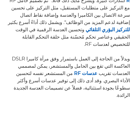
R
ابتكارات كثيرة. ويشرح مايك ذلك قائلاً: "تم تصميم حامل RF
مع التركيز على متطلبات المستقبل، مثل التركيز على تحسين
سرعة الاتصال بين الكاميرا والعدسة وإضافة نقاط اتصال
إضافية لدعم المزيد من الوظائف". ويشمل ذلك أداءً أسرع بكثير
للتركيز البؤري التلقائي
وتحسين العدسة الرقمية في الوقت
الحقيقي وعناصر تحكم مُحسّنة مثل حلقة التحكم القابلة
للتخصيص لعدسات RF.
وبدلاً من الحاجة إلى العمل باستمرار وفق مرآة كاميرا DSLR
العاكسة التي تقع بين الحامل والمستشعر، يمكن لمصممي
العدسات تقريب
عدسات RF
من المستشعر نفسه لتحسين
الأداء البصري. وقد أدى ذلك إلى توفير عدسات أسرع وأكثر
سطوعًا بجودة استثنائية، فضلاً عن تصميمات العدسة الجديدة
الرائدة.