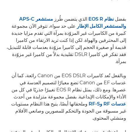
بفضل
نظام EOS R
الذي يتضمن طُرز
مستشعر APS-C
والمستشعر الكامل الإطار
على حد سواء، تتوفر الآن مجموعة
كبيرة من الكاميرات غير المزوّدة بمرآة التي تقدم مزايا جديدة
إلى المحترفين والهواة. لكن إذا كنت تريد الارتقاء من كاميرا
قديمة أو صغيرة الحجم إلى كاميرا مزوّدة بعدسات قابلة للتبديل،
فقد تفكر في كاميرا DSLR تقليدية بدلاً من كاميرا غير مزوّدة
بمرآة.
وبالفعل تُعد كاميرات EOS DSLR من Canon رائعة، كما أن
عدسات EF من Canon تضع معيارًا لتصميم العدسة في
عصرها. ومع ذلك، يمثل نظام EOS R تغييرًا جذريًا في كل من
الأداء والإمكانات الإبداعية. بفضل مجموعة متزايدة من أحدث
عدسات RF وRF-S
وملحقاتها أيضًا، يتيح هذا النظام مستويات
غير مسبوقة من الجودة والتحكم للمصورين وصانعي الأفلام
ومنشئي المحتوى.