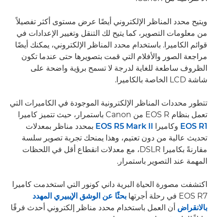
ويتيح محدد المناظر الإلكتروني أيضًا عرض مستوى أكثر تفصيلاً
من معلومات التصوير، كما يتيح لك التنقل وتغيير الإعدادات في
قوائم الكاميرا. باستخدام محدد المناظر الإلكتروني، يمكنك أيضًا
مراجعة الصور والأفلام التي قمت بتصويرها حتى عندما تكون
الظروف ساطعة للغاية لدرجة لا تسمح برؤية واضحة على
شاشة LCD الخاصة بالكاميرا.
تتطور محددات المناظر الإلكترونية الموجودة في الكاميرات التي
تعمل بنظام EOS R من Canon باستمرار، حيث تتميز كاميرا
EOS R1
وكاميرا
EOS R5 Mark II
بمحدد مناظر بمعدلات
تحديث عالية من دون تعتيم، وهذا يمنحك تجربة تصوير سلسة
مقارنةً بكاميرا DSLR، مع معدلات انقطاع أقل في اللحظات
المهمة عند التصوير باستمرار.
اكتشفت مصورة الحياة البرية داني كونور التي استخدمت كاميرا
EOS R7 في رحلة أجرتها
بحثًا عن الوشق الإيبيري المهدد
بالانقراض
أن العمل باستخدام محدد مناظر إلكتروني أحدث فرقًا