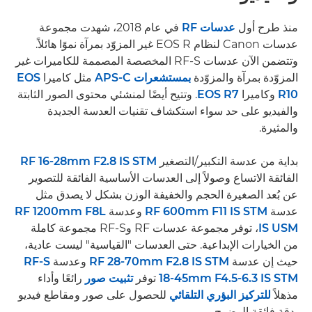
منذ طرح أول
عدسات RF
في عام 2018، شهدت مجموعة
عدسات Canon لنظام EOS R غير المزوّد بمرآة نموًا هائلاً.
وتتضمن الآن عدسات RF-S المخصصة المصممة للكاميرات غير
المزوّدة بمرآة والمزوّدة
بمستشعرات APS-C
مثل كاميرا
EOS
R10
وكاميرا
EOS R7
. وتتيح أيضًا لمنشئي محتوى الصور الثابتة
والفيديو على حد سواء استكشاف تقنيات العدسة الجديدة
والمثيرة.
بداية من عدسة التكبير/التصغير
RF 16-28mm F2.8 IS STM
الفائقة الاتساع وصولاً إلى العدسات الأساسية الفائقة للتصوير
عن بُعد الصغيرة الحجم والخفيفة الوزن بشكل لا يصدق مثل
عدسة
RF 600mm F11 IS STM
وعدسة
RF 1200mm F8L
IS USM
، توفر مجموعة عدسات RF وRF-S مجموعة كاملة
من الخيارات الإبداعية. حتى العدسات "القياسية" ليست عادية،
حيث إن عدسة
RF 28-70mm F2.8 IS STM
وعدسة
RF-S
18-45mm F4.5-6.3 IS STM
توفر
تثبيت صور
رائعًا وأداء
مذهلاً
للتركيز البؤري التلقائي
للحصول على صور ومقاطع فيديو
بدقة فائقة الوضوح.