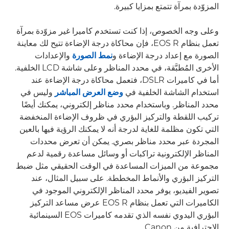
المزوّدة بمرآة تتمتع بمزايا كبيرة.
وعلى وجه الخصوص، إذا كنت تستخدم كاميرا غير مزوّدة بمرآة
تعمل بنظام EOS R، فإن محاكاة درجة الإضاءة تتيح لك معاينة
الصورة مع إعداد درجة الإضاءة و
نمط الصورة
والإعدادات
الأخرى المُطبَّقة، في محدد المناظر وعلى شاشة LCD الخلفية.
أما في كاميرات DSLR، فتعمل محاكاة درجة الإضاءة عند
استخدام الشاشة الخلفية في
وضع العرض المباشر
وليس في
محدد المناظر. وباستخدام محدد مناظر إلكتروني، يمكنك أيضًا
تركيب اللقطة والتركيز البؤري في ظروف الإضاءة المنخفضة
التي تكون مظلمة للغاية لدرجة أنه لا يمكنك الرؤية فيها بالعين
المجردة عبر محدد مناظر بصري. يمكن أن تعرض محددات
المناظر الإلكترونية تراكبات أو وسائل مساعدة رقمية لدعم
مجموعة من الميزات المساعدة في الوقت الحقيقي مثل ضبط
التركيز البؤري والأنماط المخططة. على سبيل المثال، عند
تصوير الفيديو، يوفر محدد المناظر الإلكتروني الموجود في
الكاميرات التي تعمل بنظام EOS R عرض مساعد التركيز
البؤري اليدوي نفسه الذي تقدمه كاميرات EOS السينمائية
الاحترافية من Canon.