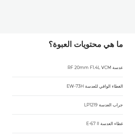
ما هي محتويات العبوة؟
عدسة RF 20mm F1.4L VCM
الغطاء الواقي للعدسة EW-73H
جراب العدسة LP1219
غطاء العدسة E-67 II