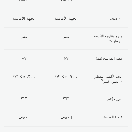
الفلورين
الجهة الأمامية
الجهة الأمامية
ميزة مقاومة الأتربة/
نعم
نعم
3
الرطوبة
قطر المرشح (مم)
67
67
الحد الأقصى للقطر
76,5 × 99,3
76,5 × 99,3
5
× الطول (مم)
الوزن (جم)
519
515
غطاء العدسة
E-67II
E-67II