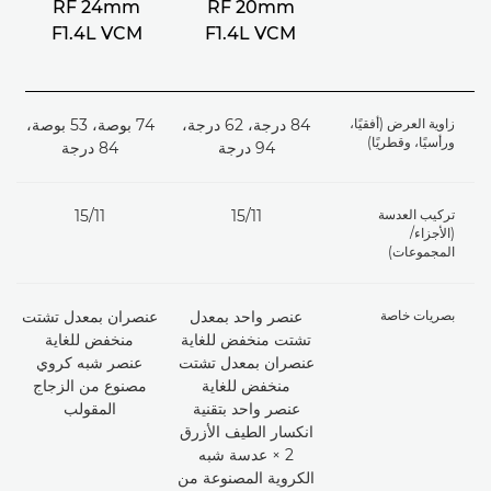
RF 24mm
RF 20mm
F1.4L VCM
F1.4L VCM
زاوية العرض (أفقيًا،
84 درجة، 62 درجة،
74 بوصة، 53 بوصة،
ورأسيًا، وقطريًا)
94 درجة
84 درجة
تركيب العدسة
15/11
15/11
(الأجزاء/
المجموعات)
بصريات خاصة
عنصر واحد بمعدل
عنصران بمعدل تشتت
تشتت منخفض للغاية
منخفض للغاية
عنصران بمعدل تشتت
عنصر شبه كروي
منخفض للغاية
مصنوع من الزجاج
عنصر واحد بتقنية
المقولب
انكسار الطيف الأزرق
2 × عدسة شبه
الكروية المصنوعة من