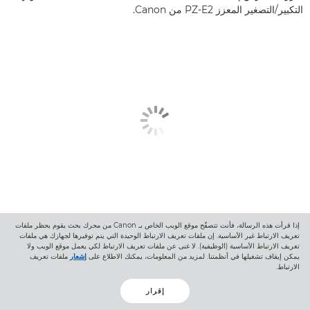
التكبير/التصغير المعزز PZ-E2 من Canon.
المقالة
إذا قرأت هذه الرسالة، فأنت تتصفّح موقع الويب الخاص بـ Canon من محرك بحث يقوم بحظر ملفات
تعريف الارتباط غير الأساسية. إن ملفات تعريف الارتباط الوحيدة التي يتم توفيرها لجهازك هي ملفات
تعريف الارتباط الأساسية (الوظيفية). لا غنى عن ملفات تعريف الارتباط لكي يعمل موقع الويب ولا
ما أفضل مجموعة لصناعة الأفلام؟
يمكن إيقاف تشغيلها في أنظمتنا. لمزيد من المعلومات، يمكنك الاطلاع على
إشعار
ملفات تعريف
الارتباط.
اكتشف أفضل خيارات الكاميرا والعدسة من Canon للمخرجين ذوي
الميزانيات المنخفضة والمتوسطة والعالية.
إقرار