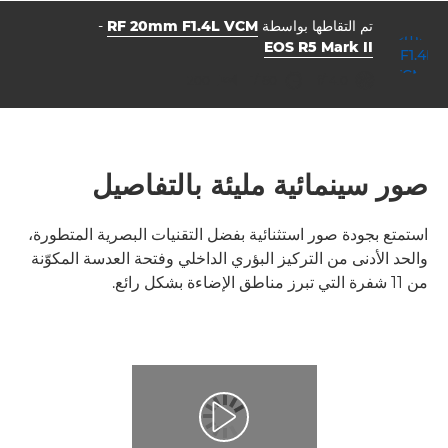
تم التقاطها بواسطة
RF 20mm F1.4L VCM
-
EOS R5 Mark II
فتحة العدسة
سرعة الغالق
ISO



200
1/160
f/14.0
صور سينمائية مليئة بالتفاصيل
استمتع بجودة صور استثنائية بفضل التقنيات البصرية المتطورة،
والحد الأدنى من التركيز البؤري الداخلي وفتحة العدسة المكوّنة
من 11 شفرة التي تبرز مناطق الإضاءة بشكل رائع.