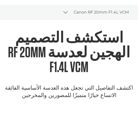
Canon RF 20mm F1.4L VCM
Toggle breadcrumbs
نظرة عامة
استكشف التصميم
المواصفات
الهجين لعدسة RF 20MM
المعرض
F1.4L VCM
اكتشف التفاصيل التي تجعل هذه العدسة الأساسية الفائقة
الاتساع خيارًا متميزًا للمصورين والمخرجين