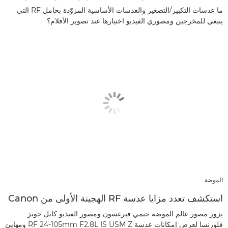
ما عدسات التكبير/التصغير والعدسات الأساسية المزوّدة بحامل RF التي
ينبغي للمخرجين ومصوري الفيديو اختيارها عند تصوير الأفلام؟
الموضة
استكشف تعدد مزايا عدسة RF الهجينة الأولى من Canon
يزور مصور عالم الموضة جيمي فيرغسون ومصور الفيديو كايل جونز
فلورنسا لعرض إمكانات عدسة RF 24-105mm F2.8L IS USM Z ومهايئ