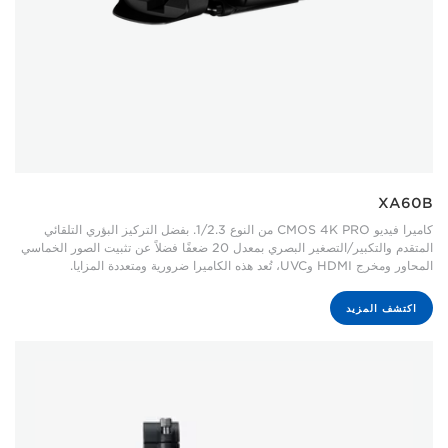
XA60B
كاميرا فيديو CMOS 4K PRO من النوع 1/2.3. بفضل التركيز البؤري التلقائي
المتقدم والتكبير/التصغير البصري بمعدل 20 ضعفًا فضلاً عن تثبيت الصور الخماسي
المحاور ومخرج HDMI وUVC، تُعد هذه الكاميرا ضرورية ومتعددة المزايا.
اكتشف المزيد