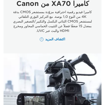
كاميرا XA70 من Canon
كاميرا فيديو رقمية احترافية مزوّدة بمستشعر CMOS بدقة
4K من النوع 1,0 بوصة. مع التركيز البؤري التلقائي
لمستشعر CMOS الثنائي البكسل والتكبير/التصغير البصري
بمعدل 15 ضعفًا فضلاً عن التثبيت الخماسي المحاور ومخرج
HDMI والبث عبر UVC.
اكتشاف المزيد