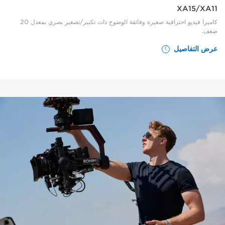
XA15/XA11
كاميرا فيديو احترافية صغيرة وفائقة الوضوح ذات تكبير/تصغير بصري بمعدل 20
ضعف.
عرض التفاصيل