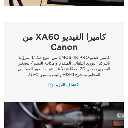
كاميرا الفيديو XA60 من
Canon
كاميرا فيديو CMOS 4K PRO من النوع 1/2.3. مزوّدة
بالتركيز البؤري التلقائي المتقدم وإمكانية التكبير/التصغير
البصري بمعدل 20 ضعفًا فضلاً عن تثبيت الصور الخماسي
المحاور ومخرج HDMI والبث بتنسيق UVC.
اكتشاف المزيد