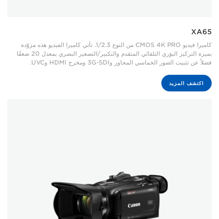
XA65
كاميرا فيديو CMOS 4K PRO من النوع 1/2.3. تأتي كاميرا الفيديو هذه مزوّدة
بميزة التركيز البؤري التلقائي المتقدم والتكبير/التصغير البصري بمعدل 20 ضعفًا
فضلاً عن تثبيت الصور الخماسي المحاور و3G-SDI ومخرج HDMI وUVC.
اكتشف المزيد