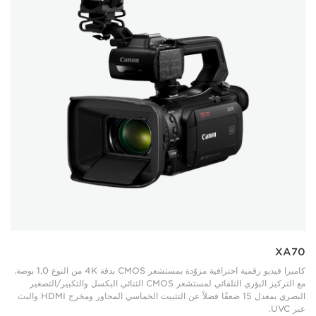
XA70
كاميرا فيديو رقمية احترافية مزوّدة بمستشعر CMOS بدقة 4K من النوع 1,0 بوصة.
مع التركيز البؤري التلقائي لمستشعر CMOS الثنائي البكسل والتكبير/التصغير
البصري بمعدل 15 ضعفًا فضلاً عن التثبيت الخماسي المحاور ومخرج HDMI والبث
عبر UVC.