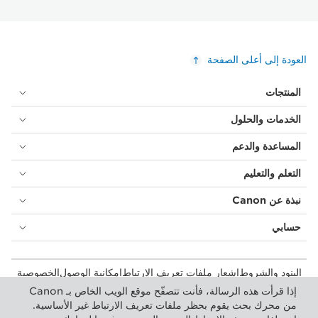
العودة إلى أعلى الصفحة
المنتجات
الخدمات والحلول
المساعدة والدعم
التعلم والتعليم
نبذة عن Canon
حسابي
البنود والشروط
إشعار ملفات تعريف الارتباط
إمكانية الوصول
الخصوصية
بيان أشكال الرق المعاصرة (PDF)
المستهلك: مكان الشراء
إذا قرأت هذه الرسالة، فأنت تتصفّح موقع الويب الخاص بـ Canon
الأعمال التجارية: أماكن الشراء
إعدادات ملفات تعريف الارتباط
من محرك بحث يقوم بحظر ملفات تعريف الارتباط غير الأساسية.