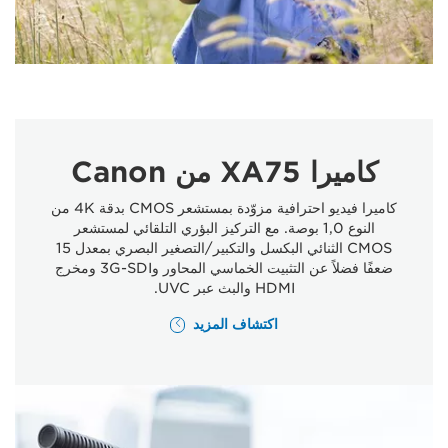
كاميرا XA75 من Canon
كاميرا فيديو احترافية مزوّدة بمستشعر CMOS بدقة 4K من
النوع 1,0 بوصة. مع التركيز البؤري التلقائي لمستشعر
CMOS الثنائي البكسل والتكبير/التصغير البصري بمعدل 15
ضعفًا فضلاً عن التثبيت الخماسي المحاور و3G-SDI ومخرج
HDMI والبث عبر UVC.
اكتشاف المزيد