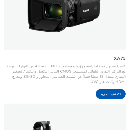
XA75
كاميرا فيديو رقمية احترافية مزوّدة بمستشعر CMOS بدقة 4K من النوع 1,0 بوصة.
مع التركيز البؤري التلقائي لمستشعر CMOS الثنائي البكسل والتكبير/التصغير
البصري بمعدل 15 ضعفًا فضلاً عن التثبيت الخماسي المحاور و3G-SDI ومخرج
HDMI والبث عبر UVC.
اكتشف المزيد