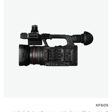
XF605
كاميرا فيديو بدقة 4K متعددة المزايا تقدم جودة بث عالية وتوفر التركيز البؤري