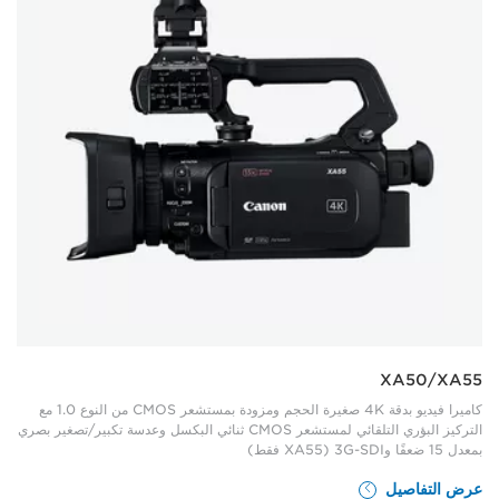
XA50/XA55
كاميرا فيديو بدقة 4K صغيرة الحجم ومزودة بمستشعر CMOS من النوع 1.0 مع
التركيز البؤري التلقائي لمستشعر CMOS ثنائي البكسل وعدسة تكبير/تصغير بصري
بمعدل 15 ضعفًا و3G-SDI (XA55 فقط)
عرض التفاصيل