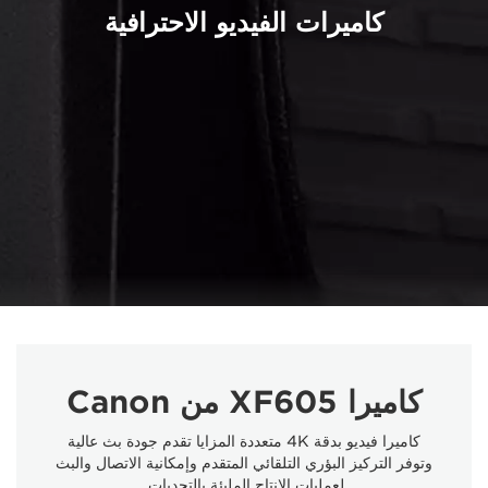
كاميرات الفيديو الاحترافية
كاميرا XF605 من Canon
كاميرا فيديو بدقة 4K متعددة المزايا تقدم جودة بث عالية
وتوفر التركيز البؤري التلقائي المتقدم وإمكانية الاتصال والبث
لعمليات الإنتاج المليئة بالتحديات.