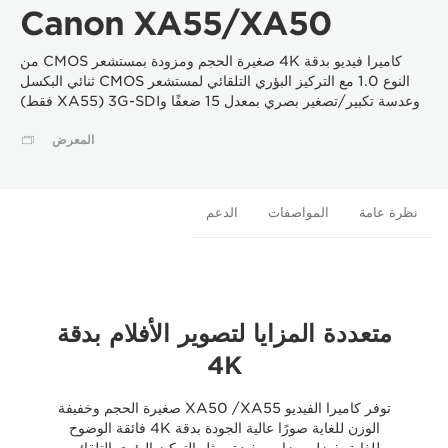
Canon XA55/XA50
كاميرا فيديو بدقة 4K صغيرة الحجم ومزودة بمستشعر CMOS من
النوع 1.0 مع التركيز البؤري التلقائي لمستشعر CMOS ثنائي البكسل
وعدسة تكبير/تصغير بصري بمعدل 15 ضعفًا و3G-SDI (XA55 فقط)
المعرض
نظرة عامة
المواصفات
الدعم
متعددة المزايا لتصوير الأفلام بدقة
4K
توفر كاميرا الفيديو XA55‏/ XA50 صغيرة الحجم وخفيفة
الوزن للغاية صورًا عالية الجودة بدقة 4K فائقة الوضوح