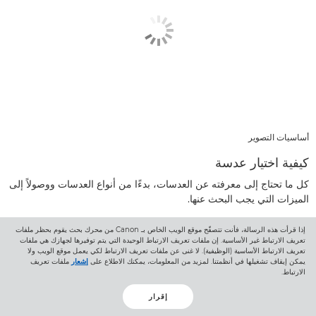
أساسيات التصوير
كيفية اختيار عدسة
كل ما تحتاج إلى معرفته عن العدسات، بدءًا من أنواع العدسات ووصولاً إلى
الميزات التي يجب البحث عنها.
إذا قرأت هذه الرسالة، فأنت تتصفّح موقع الويب الخاص بـ Canon من محرك بحث يقوم بحظر ملفات
اكتشف المزيد
تعريف الارتباط غير الأساسية. إن ملفات تعريف الارتباط الوحيدة التي يتم توفيرها لجهازك هي ملفات
تعريف الارتباط الأساسية (الوظيفية). لا غنى عن ملفات تعريف الارتباط لكي يعمل موقع الويب ولا
يمكن إيقاف تشغيلها في أنظمتنا. لمزيد من المعلومات، يمكنك الاطلاع على
إشعار
ملفات تعريف
الارتباط.
إقرار