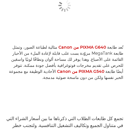
تُعد طابعة
PIXMA G640 من Canon
مثالية لطباعة الصور، وتمثل
طابعة MegaTank مزوّدة بست علب قابلة لإعادة الملء من الأحبار
القائمة على الأصباغ. وهذا يوفر لك مساحة ألوان ونطاقًا لونيًا واسعَين
للحرص على تقديم مخرجات فوتوغرافية بأفضل جودة ممكنة. تتوفر
أيضًا طابعة
PIXMA G540 من Canon
الأحادية الوظيفة مع مجموعة
الحبر نفسها ولكن من دون ماسحة ضوئية مدمجة.
تجمع كل طابعات الطلاب التي ذكرناها ما بين أسعار الشراء التي
في متناول الجميع وتكاليف التشغيل التنافسية. ولتجنب خطر