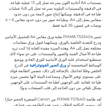
مستندات A4 أحادية اللون بسرعة تصل إلى 13 عملية طباعة
في الدقيقة والمستندات الملونة بسرعة تصل إلى 6,8 عمليات
طباعة في الدقيقة. ويمكنها إنتاج صور لامعة من دون حدود
بمقاس يصل إلى A4، وطباعة صور من دون حدود مقاس 6 × 4
بوصات في غضون 36 ثانية فقط.
تتميز PIXMA TS5340a بعلبة ورق مقاس A4 للتحميل الأمامي
ودرج للتغذية الخلفية بالورق، ويمكنهما قبول ورق بمقاسات
مختلفة تصل إلى A4. وهذه الميزة مفيدة للغاية إذا كنت تريد
طباعة الأعمال الفنية والصور والمستندات على حدٍ سواء لأنك
تستطيع استخدام علبة الورق الأمامية للورق العادي ووضع
الوسائط المتخصصة أو
ورق الصور الفوتوغرافية
في الدرج
الخلفي وفقًا لحاجتك. بالإضافة إلى ذلك، تتضمن الطابعة فوائد
على مستوى توفير الأموال ومساعدة البيئة لأنها تتضمن ميزة
طباعة تلقائية على الوجهين لطباعة المستندات على الوجهين
بشكل تلقائي من دون الحاجة إلى قلب الصفحات يدويًا.
تُعد طابعة PIXMA TS7640i من Canon الصغيرة الحجم خيارًا
آخر ميسور التكلفة للطلاب. تتميز هذه الطابعة بسرعتها في