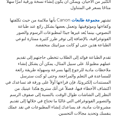
الكثير من الأحيان. ويمكن أن يكون إنشاء نسخة ورقية أمرًا سهلاً
متاحًا بسعر في المتناول.
تشتهر
مجموعة طابعات
Canon بأنها ملائمة من حيث تكلفتها
وكفاءتها وموثوقيتها. وتعمل بعضها بشكل رائع عند طباعة
النصوص، بينما يُعد غيرها جيدًا لمطبوعات الرسوم والصور
الفوتوغرافية، بالإضافة إلى توفر طرز كثيرة ممتازة لنوعي
الطباعة هذين حتى لو كانت ميزانيتك منخفضة.
تقدم الطباعة فوائد إلى الطلاب تتخطى حاجتهم إلى تقديم
عملهم مطبوعًا. على سبيل المثال، يمكن أن يشكل إنشاء
ملاحظات مادية للرجوع إليها بسرعة وسهولة طريقة رائعة
للمساعدة في التعلم والمراجعة. وحتى لو كنت سترسل
المستندات إلكترونيًا، فإن قراءتها أولاً على ورقة قد تساعدك في
اكتشاف الأخطاء فيها، فضلاً عن أنك ستريح هكذا عينيك من
النظر إلى الشاشات طوال الوقت. بالنسبة إلى صفوف الرسم
والتصوير الفوتوغرافي التي غالبًا ما تحتاج في خلالها إلى تقديم
مشروعات مادية، قد يساعدك إنشاء المطبوعات في نقد عملك
بنفسك وتحديد مجالات التحسين.