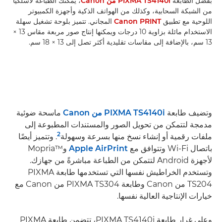
بفضل الطابعة
PIXMA TS4140i من Canon
، يمكنك الطباعة لاسلكيًا
من الشبكة السحابية، وكذلك من الهواتف الذكية وأجهزة الكمبيوتر
اللوحية مع تطبيق
Canon PRINT
المجاني. تتميز بلوحة تشغيل سهلة
الاستخدام مائلة بزاوية 10 درجات ويمكنها إنتاج صور مربعة مقاس 13 ×
13 سم، بالإضافة إلى مقاسات تقليدية أكثر تصل إلى 13 × 18 سم.
وتضيف طابعة
PIXMA TS4140i من Canon
ماسحة ضوئية
مدمجة لتتمكن من تحويل الصور والمستندات المطبوعة إلى
2
ملفات رقمية أو إنشاء نسخ منها بسرعة وسهولة
. وتتميز أيضًا
باتصال Wi-Fi وتتوافق مع
Apple AirPrint
وMopria™‎
لأجهزة Android لتتمكن من الطباعة مباشرةً من جهازك.
وتستخدم الخراطيش نفسها التي تستخدمها طابعة PIXMA
TS204 من Canon وطابعة PIXMA TS304 من Canon مع
خيارات الإنتاجية العالية نفسها.
وعلى غرار طابعة PIXMA TS4140i، تتضمن طابعة PIXMA