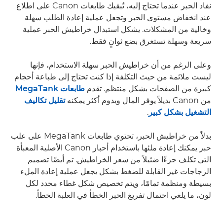
نفاد الحبر عندما تحتاج إليه، تُبقيك طابعات Canon على اطلاع
عند انخفاض مستوى الحبر وتجعل عملية إعادة الطلب سهلة
وخالية من المشكلات. يشكل استبدال خراطيش الحبر عملية
سريعة وسهلة تستغرق بضع ثوانٍ فقط.
وعلى الرغم من أن خراطيش الحبر سهلة الاستخدام، فإنها
ليست ملائمة من حيث التكلفة إذا كنت تحتاج إلى طباعة أحجام
كبيرة من الصفحات بشكل منتظم. تقدم
طابعات MegaTank
من Canon بديلاً يوفر المال ويدوم أكثر يمكنه
تقليل تكاليف
التشغيل بشكل كبير
.
بدلاً من خراطيش الحبر، تحتوي طابعات MegaTank على علب
حبر يمكنك إعادة ملئها باستخدام أحبار Canon الأصلية المعبأة
التي تكلف جزءًا ضئيلاً من سعر الخراطيش. تم أيضًا تصميم
الزجاجات غير القابلة للضغط بشكل يجعل عملية إعادة الملء
بسيطة ومنظمة تمامًا، ويتم تخصيص شكل غطاء محدد لكل
لون، ما يلغي احتمال تفريغ الحبر الخطأ في العلبة الخطأ.