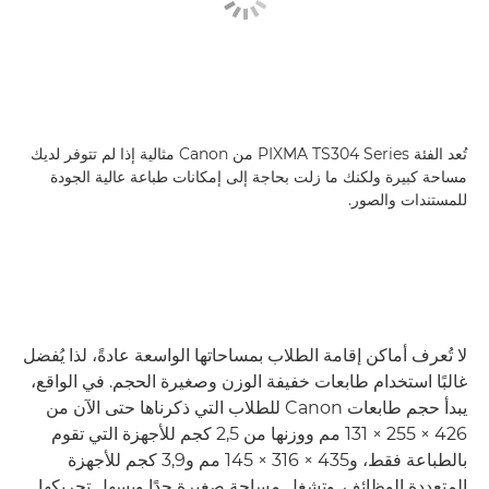
تُعد الفئة PIXMA TS304 Series من Canon مثالية إذا لم تتوفر لديك
مساحة كبيرة ولكنك ما زلت بحاجة إلى إمكانات طباعة عالية الجودة
للمستندات والصور.
لا تُعرف أماكن إقامة الطلاب بمساحاتها الواسعة عادةً، لذا يُفضل
غالبًا استخدام طابعات خفيفة الوزن وصغيرة الحجم. في الواقع،
يبدأ حجم طابعات Canon للطلاب التي ذكرناها حتى الآن من
426 × 255 × 131 مم ووزنها من 2,5 كجم للأجهزة التي تقوم
بالطباعة فقط، و435 × 316 × 145 مم و3,9 كجم للأجهزة
المتعددة الوظائف. وتشغل مساحة صغيرة جدًا ويسهل تحريكها