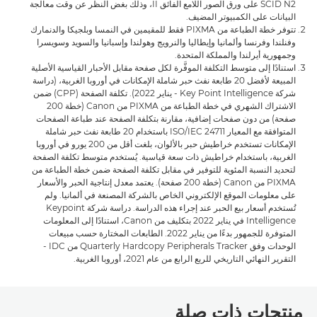
SCID N2 على ورق الصور اللامع الفائق II، وذلك بغض النظر عن وقت معالجة
البيانات على الكمبيوتر المضيف.
تتوفر خطة الطباعة من PIXMA فقط للمقيمين في النمسا وبلجيكا والدنمارك
وفنلندا وفرنسا وألمانيا وإيطاليا والنرويج وهولندا وإسبانيا والسويد وسويسرا
وجمهورية أيرلندا والمملكة المتحدة.
استنادًا إلى متوسط التكلفة الموفَّرة لكل صفحة مقابل الأحبار القياسية الأصلية
المبيعة لأفضل 20 طابعة نفث حبر شاملة الإمكانات في أوروبا الغربية، (دراسة
شركة Key Point Intelligence‏ - يناير 2022). تكلفة الصفحة (CPP) ضمن
الاشتراك الشهري في خطة الطباعة من PIXMA من Canon (خطة 200
صفحة) من دون صفحات إضافية، مقارنة بتكلفة الصفحة عند طباعة الصفحات
المتوافقة مع المعيار ISO/IEC 24711 باستخدام 20 طابعة نفث حبر شاملة
الإمكانات تستخدم خراطيش حبر بالألوان، بلغت أقل من 200 يورو في أوروبا
الغربية، باستخدام خراطيش ذات سعة قياسية. يُستخدم متوسط تكلفة الصفحة
لتحديد النسبة المئوية للتوفير في مقابل تكلفة الصفحة ضمن خطة الطباعة من
PIXMA من Canon (خطة 200 صفحة). يعتمد معدل إنتاجية الحبر والأسعار
على معلومات الموقع الإلكتروني الخاص بالشركة المصنعة في ألمانيا. ولم
تُستخدم أسعار بيع الحبر عند إجراء هذه الدراسة. دراسة شركة Keypoint
Intelligence في يناير 2022 بتكليف من Canon، استنادًا إلى المعلومات
المتوفرة للجمهور بدءًا من يناير 2022. الطابعات المختارة حسب مبيعات
الوحدات وفق Quarterly Hardcopy Peripherals Tracker من IDC -
التقرير النهائي التاريخي للربع الرابع من عام 2021، أوروبا الغربية.
منتجات ذات صلة