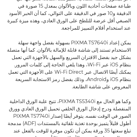
طباعة صفحات أحادية اللون وبالألوان بمعدل 15 صورة في
الدقيقة و10 صور في الدقيقة على التوالي، كما أن الحبر الأسود
الصبغي أقل عرضة للتلطخ على الورق العادي، وهذه ميزة كبيرة
عند استخدام أقلام التمييز للمراجعة.
يمكن إعداد PIXMA TS7640i بسهولة بفضل واجهة سهلة
الاستخدام تستند إلى شاشة قابلة للإمالة بالألوان. كما أنها متصلة
بشكل جيد بفضل الاقتران السريع والسهل بالأجهزة التي تعمل
بنظام iOS عبر Wi-Fi، وهذا يلغي الحاجة إلى كلمات المرور.
يمكنك أيضًا الاتصال عبر Wi-Fi Direct على الأجهزة التي تعمل
بنظام iOS وAndroid، وذلك بفضل رمز الاستجابة السريعة
المعروض على شاشة الطابعة.
وكما هو الحال مع PIXMA TS5340i، تتيح علبة الورق الداخلية
المنفصلة ودرج إدخال الورق الخلفي تحميل الورق العادي وورق
الصور في الوقت نفسه. يتوفر أيضًا إصدار PIXMA TS7740i
أطول قليلاً يتميز بوحدة تغذية تلقائية بالمستندات (ADF) مدمجة
تبلغ سعتها 35 ورقة يمكن أن تكون موفرة للوقت بالفعل عند