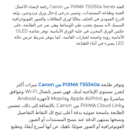
الفئة PIXMA TS5350a Series من Canon رائعة لإنشاء الأعمال
الفنية وطباعة المستندات، وتتميز بدرجَي إدخال ورق مزدوجين، ويُعد
الدرج العمودي في الخلف مثاليًا لورق البطاقات والصور الفوتوغرافية
السميك لأنه يسمح بتجنب طي الوسائط وهي تمر عبر الطابعة، على
عكس الورق المخزن في علبة الورق الأمامية. توفر شاشة OLED
الأمامية رؤية واضحة لخيارات القائمة، كما يتوفر شريط عرض حالة
LED يضيء في أثناء الطباعة.
وتوفر طابعة
PIXMA TS5340a من Canon
ميزات أكثر
لتعزز مستوى الإنتاجية لديك. فهي تتميز باتصال Wi-Fi وتتوافق
مباشرةً مع Apple AirPrint وMopria لأجهزة Android
وPIXMA Cloud Link من Canon. بالإضافة إلى ذلك، تتضمن
الطابعة ماسحة ضوئية بدقة أعلى تتيح لك التقاط التفاصيل
ونسخها بمنتهى الدقة عند مسح المستندات أو الصور
الفوتوغرافية أو الصور ضوئيًا. ناهيك عن أنها أسرع أيضًا، وتطبع