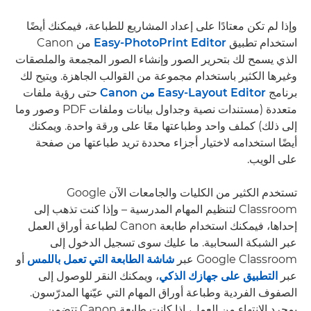
وإذا لم تكن معتادًا على إعداد المشاريع للطباعة، فيمكنك أيضًا
استخدام تطبيق
Easy-PhotoPrint Editor
من Canon
الذي يسمح لك بتحرير الصور وإنشاء الصور المجمعة والملصقات
وغيرها الكثير باستخدام مجموعة من القوالب الجاهزة. ويتيح لك
برنامج
Easy-Layout Editor من Canon
حتى رؤية ملفات
متعددة (مستندات نصية وجداول بيانات وملفات PDF وصور وما
إلى ذلك) كملف واحد وطباعتها معًا على ورقة واحدة. ويمكنك
أيضًا استخدامه لاختيار أجزاء محددة تريد طباعتها من صفحة
على الويب.
تستخدم الكثير من الكليات والجامعات الآن Google
Classroom لتنظيم المهام المدرسية – وإذا كنت تذهب إلى
إحداها، فيمكنك استخدام طابعة Canon لطباعة أوراق العمل
عبر الشبكة السحابية. ما عليك سوى تسجيل الدخول إلى
Google Classroom عبر
شاشة الطابعة التي تعمل باللمس
أو
عبر
التطبيق على جهازك الذكي
، ويمكنك النقر للوصول إلى
الصفوف الفردية وطباعة أوراق المهام التي عيّنها المدرّسون.
بمجرد الانتهاء من العمل، إذا كانت طابعة Canon تتضمن