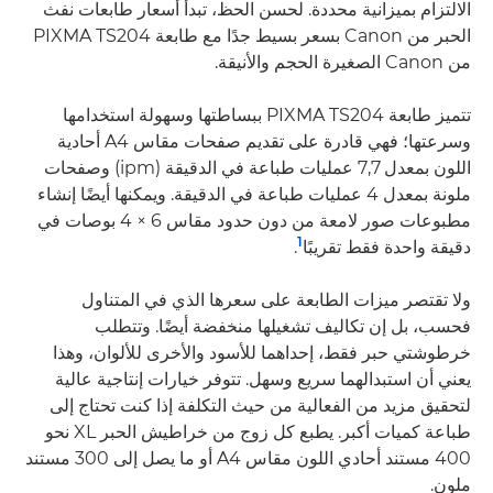
الالتزام بميزانية محددة. لحسن الحظ، تبدأ أسعار طابعات نفث
الحبر من Canon بسعر بسيط جدًا مع طابعة PIXMA TS204
من Canon الصغيرة الحجم والأنيقة.
تتميز طابعة PIXMA TS204 ببساطتها وسهولة استخدامها
وسرعتها؛ فهي قادرة على تقديم صفحات مقاس A4 أحادية
اللون بمعدل 7,7 عمليات طباعة في الدقيقة (ipm) وصفحات
ملونة بمعدل 4 عمليات طباعة في الدقيقة. ويمكنها أيضًا إنشاء
مطبوعات صور لامعة من دون حدود مقاس 6 × 4 بوصات في
1
دقيقة واحدة فقط تقريبًا
.
ولا تقتصر ميزات الطابعة على سعرها الذي في المتناول
فحسب، بل إن تكاليف تشغيلها منخفضة أيضًا. وتتطلب
خرطوشتي حبر فقط، إحداهما للأسود والأخرى للألوان، وهذا
يعني أن استبدالهما سريع وسهل. تتوفر خيارات إنتاجية عالية
لتحقيق مزيد من الفعالية من حيث التكلفة إذا كنت تحتاج إلى
طباعة كميات أكبر. يطبع كل زوج من خراطيش الحبر XL نحو
400 مستند أحادي اللون مقاس A4 أو ما يصل إلى 300 مستند
ملون.