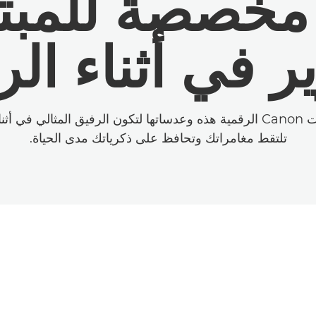
Cano مخصصة للم
ر في أثناء ال
صُممت كاميرات Canon الرقمية هذه وعدساتها لتكون الرفيق المثالي ف
تلتقط مغامراتك وتحافظ على ذكرياتك مدى الحياة.