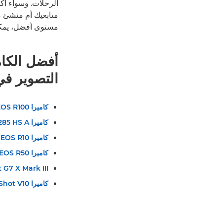
الرحلات. وسواء أكن
متابعيك أم منشئ م
مستوى أفضل، يمكنك 
التصوير في
كاميرا EOS R100 من Canon
كاميرا IXUS 285 HS A من Canon
كاميرا EOS R10 من Canon
كاميرا EOS R50 من Canon
G7 X Mark III
كاميرا PowerShot V10 من Canon