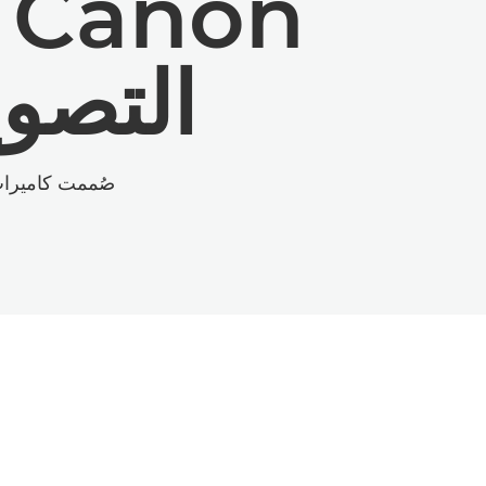
n
التصوي