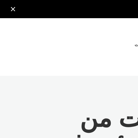

ت
ت من