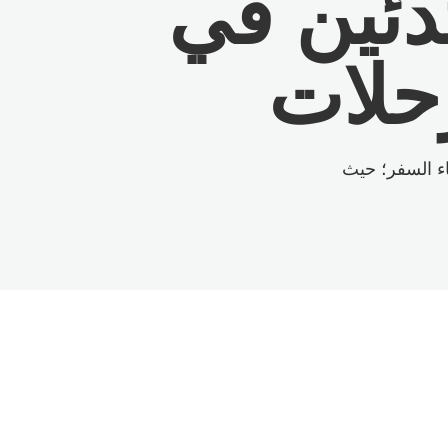
بتدئين في
رحلات
ي أثناء السفر؛ حيث