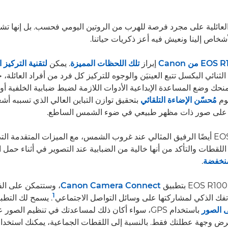
لعائلية على مجرد فرصة للهرب من الروتين اليومي فحسب. بل إنها تشكل 
شخاص إلينا ونعيش فيه أعز ذكريات حياتنا.
إبراز
تلك اللحظات المميزة
. يمكن
لتقنية التركيز 
لمستشعر CMOS الثنائي البكسل تتبع العينيَن والوجوه للتركيز كل فرد من أفراد العائ
نحك وضع المساعدة الإبداعية الأدوات اللازمة لضبط ضبابية الخلفية أو 
قوم
مُحسّن الإضاءة التلقائي
بتحقيق توازن التباين العالي الذي تسببه أ
 على صور ذات مظهر طبيعي في ضوء الشمس الساطع.
تُعد كاميرا EOS R100 أيضًا الرفيق المثالي عند غروب الشمس، مع الميزات المتقد
اللقطات والتأكد من أنها خالية من الضبابية عند التصوير في أثناء حمل ال
منخفضة
.
Canon Camera Connect
، وستتمكن على ال
1
اتفك الذكي لمشاركتها على وسائل التواصل الاجتماعي
. يسمح لك التطبي
ى الصور
باستخدام GPS، سواء أكان ذلك لمساعدتك في تنظيم الصو
عرض وجهة عطلتك فقط. بالنسبة إلى اللقطات الجماعية، يمكنك استخد