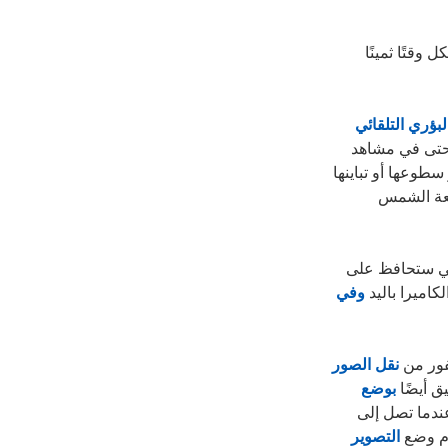
وقتًا ثمينًا
البؤري التلقائي
لة، حتى في مشاهد
سطوعها أو تباينها
شعة الشمس
مة التي ستحافظ على
كاميرا باليد
وفي
فور من
نقل الصور
ق أيضًا
بوضع
ر عندما تصل إلى
ام وضع
التصوير