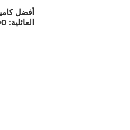
أفضل كامير
العائلية: EOS R100 وIXUS 285 HS A من Canon