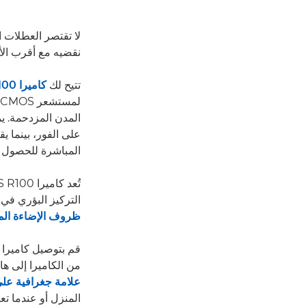
لا تقتصر العطلات ا
نقضيه مع أقرب الأ
تتيح لك
كاميرا EOS R100 من Canon
المدن المزدحمة. يم
على الفور، بينما ي
المباشرة للحصول
التركيز البؤري في 
ظروف الإضاءة ال
قم بتوصيل كاميرا EOS R100 بتطبيق
من الكاميرا إلى ه
علامة جغرافية عل
المنزل أو عندما ت