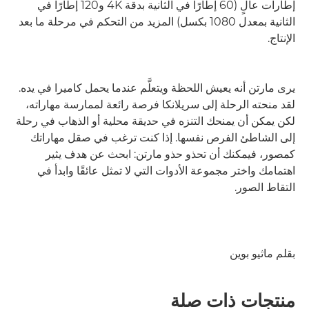
إطارات عالٍ (60 إطارًا في الثانية بدقة 4K و120 إطارًا في
الثانية بمعدل 1080 بكسل) المزيد من التحكم في مرحلة ما بعد
الإنتاج.
يرى مارتن أنه يعيش اللحظة ويتعلَّم عندما يحمل كاميرا في يده.
لقد منحته الرحلة إلى سريلانكا فرصة رائعة لممارسة مهاراته،
لكن يمكن أن يمنحك التنزه في حديقة محلية أو الذهاب في رحلة
إلى الشاطئ الفرص نفسها. إذا كنت ترغب في صقل مهاراتك
كمصور، فيمكنك أن تحذو حذو مارتن: ابحث عن هدف يثير
اهتمامك واختر مجموعة الأدوات التي لا تمثل عائقًا وابدأ في
التقاط الصور.
بقلم ماثيو بوين
منتجات ذات صلة