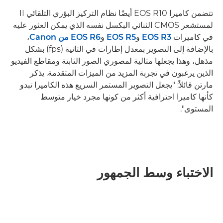
تتضمن كاميرا EOS R10 أيضًا نظام التركيز البؤري التلقائي II
لمستشعر CMOS الثنائي البكسل نفسه الذي يمكن العثور عليه
في كاميرات
EOS R3
و
EOS R5
و
EOS R6 من Canon
،
بالإضافة إلى التصوير بمعدل إطارات في الثانية (fps) بشكل
مذهل، وهذا يجعلها مثالية لمصوري الصور الثابتة ومقاطع الفيديو
الذين يرغبون في تجربة المزيد من الميزات المتقدمة. يذكر
مارتن قائلاً: "يجعل التصوير المستمر السريع هذه الكاميرا تبدو
كأنها كاميرا احترافية أكثر من كونها مجرد خيار متوسط
المستوى".
الاختباء وسط الجمهور