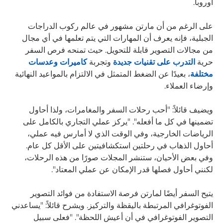
أوروبا.
على الرغم من أن مارتن مشهور في عالم ركوب الدراجات
الجبلية، فإنه يعرف أن المهارات التي يتم تعلمها في أي مجال
من مجالات التصوير قابلة للتحويل. حيث تمنحه فرص السفر
حرية
التدرب على تقنيات جديدة
وتجربة
كاميرات وعدسات
مختلفة
، بعيدًا عن الضغط المتمثل في الالتزام بالمواعيد النهائية
وإرضاء العملاء.
ويضيف قائلاً: "أحب رحلات السفر والمغامرات، ولذا أحاول
تضمينها في كل ما أفعله". "يركز عملي التجاري بالكامل على
الرياضات الخارجية، وفي الوقت الذي لا أمارس فيه عملي،
أحاول الذهاب في رحلتين استكشافيتين على الأقل كل عام.
وفي بعض الأحيان، ستنشر المجلات صورًا من هذه الرحلات،
لكنني أحاول فصلها قدر الإمكان عن عملي المعتاد".
يتيح السفر أيضًا لمارتن فرصة الاستفادة من فوائد التصوير
الفوتوغرافي المرتبطة باليقظة والتركيز. ويشرح قائلاً: "يساعدني
التصوير الفوتوغرافي في أن أعيش اللحظة". "فعلى سبيل