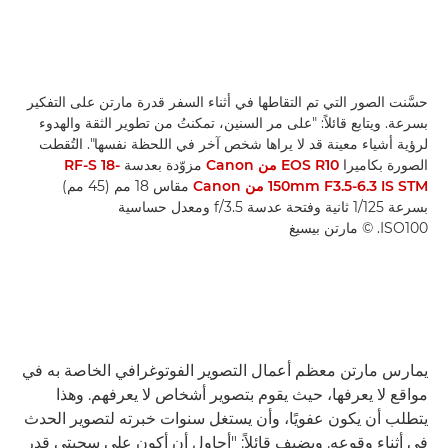
حسَّنت الصور التي تم التقاطها في أثناء السفر قدرة مارتن على التفكير
بسرعة. ويتابع قائلاً: "على مر السنين، تمكنتُ من تطوير الثقة والهدوء
لرؤية أشياء معينة قد لا يراها شخص آخر في اللحظة نفسها". التُقطت
الصورة بكاميرا
EOS R10 من Canon
مزوّدة بعدسة
RF-S 18-
150mm F3.5-6.3 IS STM من Canon
مقاس 18 مم (45 مم)
بسرعة 1/125 ثانية وفتحة عدسة f/3.5 ومعدل حساسية
ISO100. © مارتن بيسيغ
يمارس مارتن معظم أعمال التصوير الفوتوغرافي الخاصة به في
مواقع لا يعرفها، حيث يقوم بتصوير أشخاص لا يعرفهم. وهذا
يتطلب أن يكون عفويًا، وأن يستغل سنوات خبرته لتصوير الحدث
في أثناء وقوعه. ويضيف قائلاً: "أحاول أن أكون على سجيتي قدر