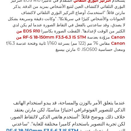
يستخدم
التركيز البؤري التلقائي
المتقدم في كاميرا EOS R10 التركيز
البؤري التلقائي لاكتشاف العين لتتبع الأشخاص بمزيد من الدقة. يذكر
مارتن قائلاً: "استخدمتُ أوضاع التركيز البؤري التلقائي لاكتشاف
الحيوانات والأشخاص كثيرًا في سريلانكا". "وكانت دقيقة وسريعة بشكل
لا يصدق، وقد ساعدتني بالفعل في التقاط الصورة عندما لم يكن لدي
الكثير من الوقت لإعدادها". التُقطت الصورة بكاميرا
EOS R10 من
Canon
مزوّدة بعدسة
RF-S 18-150mm F3.5-6.3 IS STM من
Canon
مقاس 76 مم (122 مم) بسرعة 1/160 ثانية وفتحة عدسة f/6.3
ومعدل حساسية ISO500. © مارتن بيسيغ
عندما يتعلق الأمر بالوزن والمساحة، قد يبدو استخدام الهاتف
الذكي للتصوير الفوتوغرافي اختيارًا مناسبًا، لكن مارتن يعتقد
خلاف ذلك. ويوضح قائلاً: "أستخدم هاتفي الذكي لالتقاط الصور،
لكن تجربة التصوير باستخدام كاميرا مختلفة للغاية". "ساعدني
التصوير باستخدام عدسة
RF-S 18-150mm F3.5-6.3 IS STM