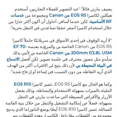
يضيف مارتن قائلاً: "عند التصوير للعملاء التجاريين، أستخدم
هيكلين لكاميرا
EOS R5 من Canon
ومجموعة من
عدسات
RF الأساسية
، لكن عندما أسافر، أحاول أن أكون أكثر حذرًا من
خلال استخدام كاميرا أصغر حجمًا تساعدني في التنقل بحرية".
"لا أريد الوقوف في إحدى الأسواق في سريلانكا حاملاً كاميرا
EOS R5 من Canon الخاصة بي والمزوّدة بعدسة
EF 70-
200mm f/2.8L USM من Canon
الخاصة بي لأنني بذلك
سأبدو مثل مصور محترف في جلسة تصوير. لكن أُفضل
الاندماج
في البيئة المحيطة بي
لأن ذلك يتيح لي الاقتراب أكثر من الهدف
الذي أريد التقاطه من دون التسبب في إساءة أو إزعاج شديد".
وكما هو الحال مع كاميرا EOS R5، تتميز كاميرا
EOS R10
المليئة بالميزات بسهولة الاستخدام والبساطة، وذلك بفضل
الأزرار والأقراص البسيطة التي ساعدت مارتن في التنقل
بسهولة، فضلاً عن إمكانية التشغيل والتنقل من خلال بنية القائمة
المماثلة. تتميز كاميرا EOS R10 أيضًا بوضع البانوراما الذي يدمج
مجموعة من اللقطات معًا داخل الكاميرا، وهذه اللقطات يتم