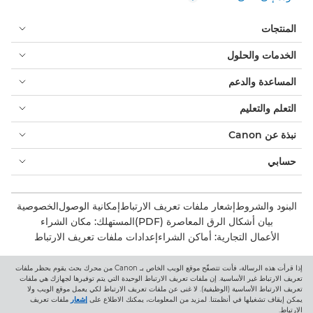
المنتجات
الخدمات والحلول
المساعدة والدعم
التعلم والتعليم
نبذة عن Canon
حسابي
البنود والشروط
إشعار ملفات تعريف الارتباط
إمكانية الوصول
الخصوصية
بيان أشكال الرق المعاصرة (PDF)
المستهلك: مكان الشراء
الأعمال التجارية: أماكن الشراء
إعدادات ملفات تعريف الارتباط
إذا قرأت هذه الرسالة، فأنت تتصفّح موقع الويب الخاص بـ Canon من محرك بحث يقوم بحظر ملفات
Canon Central and North Africa
تعريف الارتباط غير الأساسية. إن ملفات تعريف الارتباط الوحيدة التي يتم توفيرها لجهازك هي ملفات
تعريف الارتباط الأساسية (الوظيفية). لا غنى عن ملفات تعريف الارتباط لكي يعمل موقع الويب ولا
يمكن إيقاف تشغيلها في أنظمتنا. لمزيد من المعلومات، يمكنك الاطلاع على
إشعار
ملفات تعريف
الارتباط.