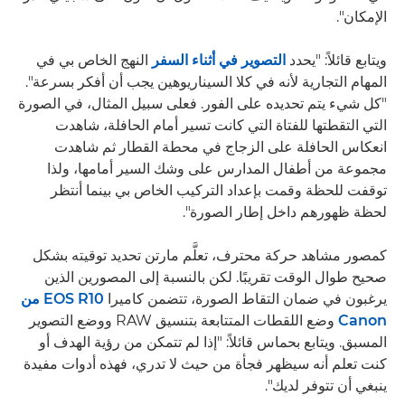
الإمكان".
ويتابع قائلاً: "يحدد
التصوير في أثناء السفر
النهج الخاص بي في
المهام التجارية لأنه في كلا السيناريوهين يجب أن أفكر بسرعة".
"كل شيء يتم تحديده على الفور. فعلى سبيل المثال، في الصورة
التي التقطتها للفتاة التي كانت تسير أمام الحافلة، شاهدت
انعكاس الحافلة على الزجاج في محطة القطار ثم شاهدت
مجموعة من أطفال المدارس على وشك السير أمامها، ولذا
توقفت للحظة وقمت بإعداد التركيب الخاص بي بينما أنتظر
لحظة ظهورهم داخل إطار الصورة".
كمصور مشاهد حركة محترف، تعلَّم مارتن تحديد توقيته بشكل
صحيح طوال الوقت تقريبًا. لكن بالنسبة إلى المصورين الذين
يرغبون في ضمان التقاط الصورة، تتضمن كاميرا
EOS R10 من
Canon
وضع اللقطات المتتابعة بتنسيق RAW ووضع التصوير
المسبق. ويتابع بحماس قائلاً: "إذا لم تتمكن من رؤية الهدف أو
كنت تعلم أنه سيظهر فجأة من حيث لا تدري، فهذه أدوات مفيدة
ينبغي أن تتوفر لديك".