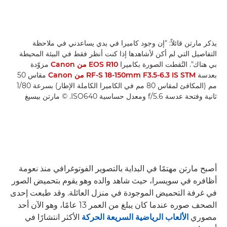
يذكر مارتن قائلاً: "إن وجود كاميرا في يدي يساعدني في ملاحظة
التفاصيل التي لم أكن لأشاهدها إذا كنت أنظر فقط في البيئة المحيطة
بي هناك". التُقطت الصورة بكاميرا
EOS R10 من Canon
مزوّدة
بعدسة
RF-S 18-150mm F3.5-6.3 IS STM من Canon
مقاس 50
مم (المكافئ لمقاس 80 مم في الكاميرا الكاملة الإطار) بسرعة 1/80
ثانية وفتحة عدسة f/5.6 ومعدل حساسية ISO640. © مارتن بيسيغ
أصبح مارتن مهتمًا في البداية بالتصوير الفوتوغرافي منذ نعومة
أظافره في سويسرا، حيث شاهد والده وهو يقوم بتحميض الصور
في غرفة التحميض الموجودة في منزل العائلة. وقد طبعت إحدى
الصحف صوره عندما كان يبلغ من العمر 13 عامًا، وهو الآن أحد
مصوري
الألعاب الرياضية السريعة الحركة
الأكثر انتشارًا في