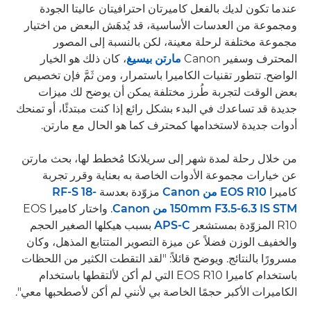
عندما تكون لديك بالفعل كاميرتان احترافيتان عاليتا الجودة
ومجموعة من العدسات الأساسية، قد يُدهَش البعض من اختيار
مجموعة مختلفة لرحلة معينة، لكن بالنسبة إلى المصور
المحترف وسفير Canon
مارتن بيسيغ
، كان ذلك هو الخيار
الواضح. تتطور تقنيات الكاميرا باستمرار، ومن ثَمَّ فإن تخصيص
بعض الوقت لتجربة طُرز مختلفة يمكن أن يوضح لك ميزات
جديدة قد تساعدك في البدء بشكل رائع إذا كنت مبتدئًا، أو تمنحك
أدوات جديدة لاستخدامها كمحترف كما هو الحال مع مارتن.
من خلال رحلة لمدة شهر إلى سريلانكا مُخطط لها، بحث مارتن
عن خيارات مجموعة الأدوات الخاصة به بعناية وقرر تجربة
كاميرا
EOS R10 من Canon
مزوّدة بعدسة
RF-S 18-
150mm F3.5-6.3 IS STM من Canon
. واختار كاميرا EOS
R10 المزوّدة بمستشعر
APS-C
بسبب هيكلها الصغير الحجم
والخفيف الوزن فضلاً عن ميزة التصوير المتتابع المذهل، وكان
مسرورًا بالنتائج. ويوضح قائلاً: "لقد التقطت الكثير من اللحظات
باستخدام كاميرا EOS R10 التي لم أكن لألتقطها باستخدام
الكاميرات الأكبر حجمًا الخاصة بي لأنني لم أكن لأصطحبها معي".