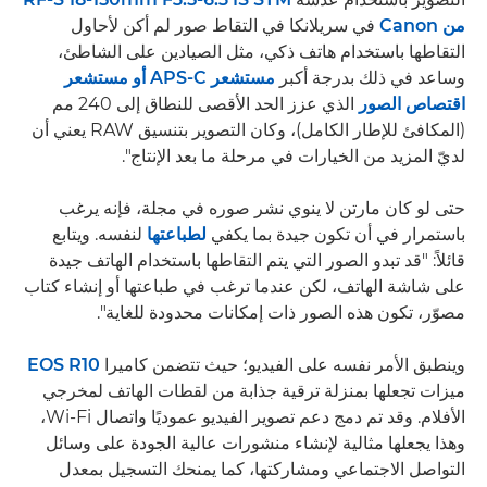
من Canon
في سريلانكا في التقاط صور لم أكن لأحاول
التقاطها باستخدام هاتف ذكي، مثل الصيادين على الشاطئ،
وساعد في ذلك بدرجة أكبر
مستشعر APS-C أو مستشعر
اقتصاص الصور
الذي عزز الحد الأقصى للنطاق إلى 240 مم
(المكافئ للإطار الكامل)، وكان التصوير بتنسيق RAW يعني أن
لديّ المزيد من الخيارات في مرحلة ما بعد الإنتاج".
حتى لو كان مارتن لا ينوي نشر صوره في مجلة، فإنه يرغب
باستمرار في أن تكون جيدة بما يكفي
لطباعتها
لنفسه. ويتابع
قائلاً: "قد تبدو الصور التي يتم التقاطها باستخدام الهاتف جيدة
على شاشة الهاتف، لكن عندما ترغب في طباعتها أو إنشاء كتاب
مصوّر، تكون هذه الصور ذات إمكانات محدودة للغاية".
وينطبق الأمر نفسه على الفيديو؛ حيث تتضمن كاميرا
EOS R10
ميزات تجعلها بمنزلة ترقية جذابة من لقطات الهاتف لمخرجي
الأفلام. وقد تم دمج دعم تصوير الفيديو عموديًا واتصال Wi-Fi،
وهذا يجعلها مثالية لإنشاء منشورات عالية الجودة على وسائل
التواصل الاجتماعي ومشاركتها، كما يمنحك التسجيل بمعدل