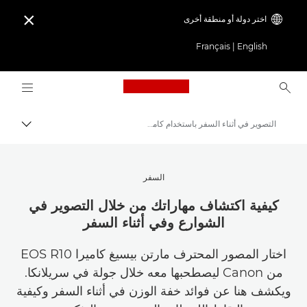
اختر دولة أو منطقة أخرى

Français
|
English
Logo, back to home page
التصوير في أثناء السفر باستخدام كاميرا EOS R10
مسار ال
Canon
استلهم أروع الأفكار | نصائح حول التصوير الفوتوغرافي والطباعة وأدلة المشترين
السفر
قصص عن التصوير والإبداع
كيفية اكتشاف مهاراتك من خلال التصوير في
الشوارع وفي أثناء السفر
اختار المصور المحترف مارتن بيسيغ كاميرا EOS R10
من Canon ليصطحبها معه خلال جولة في سريلانكا.
ويكشف هنا عن فوائد خفة الوزن في أثناء السفر وكيفية