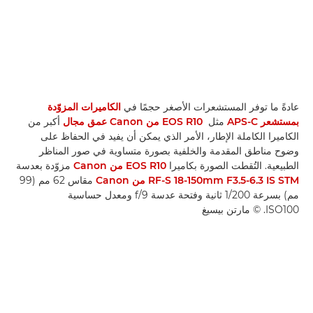
عادةً ما توفر المستشعرات الأصغر حجمًا في
الكاميرات المزوّدة
بمستشعر APS-C
مثل
EOS R10 من Canon
عمق مجال
أكبر من
الكاميرا الكاملة الإطار، الأمر الذي يمكن أن يفيد في الحفاظ على
وضوح مناطق المقدمة والخلفية بصورة متساوية في صور المناظر
الطبيعية. التُقطت الصورة بكاميرا
EOS R10 من Canon
مزوّدة بعدسة
RF-S 18-150mm F3.5-6.3 IS STM من Canon
مقاس 62 مم (99
مم) بسرعة 1/200 ثانية وفتحة عدسة f/9 ومعدل حساسية
ISO100. © مارتن بيسيغ