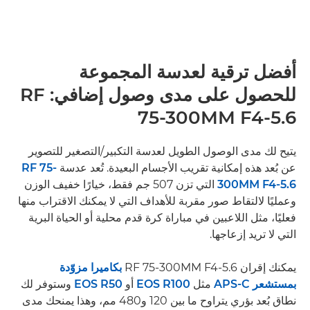
أفضل ترقية لعدسة المجموعة
للحصول على مدى وصول إضافي: RF
75-300MM F4-5.6
يتيح لك مدى الوصول الطويل لعدسة التكبير/التصغير للتصوير
عن بُعد هذه إمكانية تقريب الأجسام البعيدة. تُعد عدسة
RF 75-
300MM F4-5.6
التي تزن 507 جم فقط، خيارًا خفيف الوزن
وعمليًا لالتقاط صور مقربة للأهداف التي لا يمكنك الاقتراب منها
فعليًا، مثل اللاعبين في مباراة كرة قدم محلية أو الحياة البرية
التي لا تريد إزعاجها.
يمكنك إقران RF 75-300MM F4-5.6
بكاميرا مزوّدة
بمستشعر APS-C
مثل
EOS R100
أو
EOS R50
وستوفر لك
نطاق بُعد بؤري يتراوح ما بين 120 و480 مم، وهذا يمنحك مدى