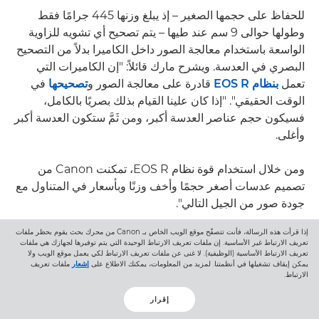
للحفاظ على حجمها الصغير – إذ يبلغ وزنها 445 جرامًا فقط
وطولها حوالى 9 سم عند طيها – يتم تصحيح أي تشويه للزاوية
الواسعة باستخدام معالجة الصور داخل الكاميرا بدلاً من التصحيح
البصري في العدسة. ويشرح مارك قائلاً: "إن الكاميرات التي
تعمل
بنظام EOS R
قادرة على معالجة الصور و
تصحيحها
في
الوقت الحقيقي". "إذا كان علينا القيام بذلك بصريًا بالكامل،
فسيكون حجم عناصر العدسة أكبر، ومن ثَمَّ ستكون العدسة أكبر
وأغلى.
ومن خلال استخدام قوة نظام EOS R، تمكنت Canon من
تصميم عدسات أصغر حجمًا وأخف وزنًا وبأسعار في المتناول مع
جودة صور من الجيل التالي".
إذا قرأت هذه الرسالة، فأنت تتصفّح موقع الويب الخاص بـ Canon من محرك بحث يقوم بحظر ملفات
تعريف الارتباط غير الأساسية. إن ملفات تعريف الارتباط الوحيدة التي يتم توفيرها لجهازك هي ملفات
تعريف الارتباط الأساسية (الوظيفية). لا غنى عن ملفات تعريف الارتباط لكي يعمل موقع الويب ولا
يمكن إيقاف تشغيلها في أنظمتنا. لمزيد من المعلومات، يمكنك الاطلاع على
إشعار
ملفات تعريف
الارتباط.
إقرار