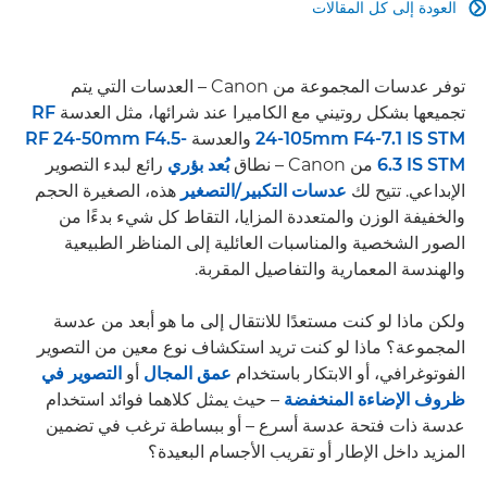
العودة إلى كل المقالات

توفر عدسات المجموعة من Canon – العدسات التي يتم
تجميعها بشكل روتيني مع الكاميرا عند شرائها، مثل العدسة
RF
24-105mm F4-7.1 IS STM
والعدسة
RF 24-50mm F4.5-
6.3 IS STM
من Canon – نطاق
بُعد بؤري
رائع لبدء التصوير
الإبداعي. تتيح لك
عدسات التكبير/التصغير
هذه، الصغيرة الحجم
والخفيفة الوزن والمتعددة المزايا، التقاط كل شيء بدءًا من
الصور الشخصية والمناسبات العائلية إلى المناظر الطبيعية
والهندسة المعمارية والتفاصيل المقربة.
ولكن ماذا لو كنت مستعدًا للانتقال إلى ما هو أبعد من عدسة
المجموعة؟ ماذا لو كنت تريد استكشاف نوع معين من التصوير
الفوتوغرافي، أو الابتكار باستخدام
عمق المجال
أو
التصوير في
ظروف الإضاءة المنخفضة
– حيث يمثل كلاهما فوائد استخدام
عدسة ذات فتحة عدسة أسرع – أو ببساطة ترغب في تضمين
المزيد داخل الإطار أو تقريب الأجسام البعيدة؟