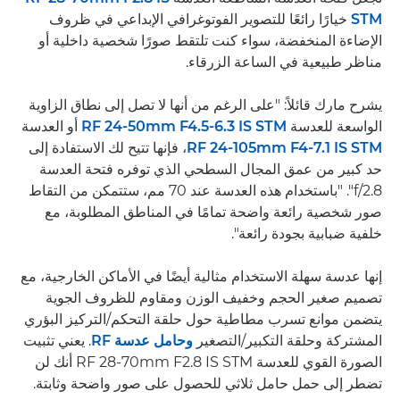
STM
خيارًا رائعًا للتصوير الفوتوغرافي الإبداعي في ظروف
الإضاءة المنخفضة، سواء كنت تلتقط صورًا شخصية داخلية أو
مناظر طبيعية في الساعة الزرقاء.
يشرح مارك قائلاً: "على الرغم من أنها لا تصل إلى نطاق الزاوية
الواسعة للعدسة
RF 24-50mm F4.5-6.3 IS STM
أو العدسة
RF 24-105mm F4-7.1 IS STM
، فإنها تتيح لك الاستفادة إلى
حد كبير من عمق المجال السطحي الذي توفره فتحة العدسة
f/2.8". "باستخدام هذه العدسة عند 70 مم، ستتمكن من التقاط
صور شخصية رائعة واضحة تمامًا في المناطق المطلوبة، مع
خلفية ضبابية بجودة رائعة".
إنها عدسة سهلة الاستخدام مثالية أيضًا في الأماكن الخارجية، مع
تصميم صغير الحجم وخفيف الوزن ومقاوم للظروف الجوية
يتضمن موانع تسرب مطاطية حول حلقة التحكم/التركيز البؤري
المشتركة وحلقة التكبير/التصغير
وحامل عدسة RF
. يعني تثبيت
الصورة القوي للعدسة RF 28-70mm F2.8 IS STM أنك لن
تضطر إلى حمل حامل ثلاثي للحصول على صور واضحة وثابتة.