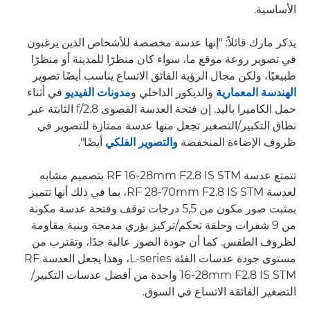
الأساسية.
يذكر مارك قائلاً: "إنها عدسة مخصصة للأشخاص الذين يرغبون
في تصوير روعة موقع ما، سواء كان منظرًا للمدينة أو منظرًا
طبيعيًا، ولكن مجال الرؤية الفائق الاتساع يناسب أيضًا تصوير
الهندسة المعمارية
والديكور الداخلي و
مدونات الفيديو
في أثناء
حمل الكاميرا باليد. إن فتحة العدسة القصوى f/2.8 الثابتة عبر
نطاق التكبير/التصغير تجعل منها عدسة ممتازة للتصوير في
ظروف الإضاءة المنخفضة
والتصوير الفلكي
أيضًا".
تتمتع عدسة RF 16-28mm F2.8 IS STM بتصميم مشابه
لعدسة RF 28-70mm F2.8 IS STM، بما في ذلك أنها تتميز
بمثبت صور مكون من 5,5 درجات توقف وفتحة عدسة مكونة
من 9 شفرات وحلقة تحكم/تركيز بؤري مدمجة وبنية مقاومة
لظروف الطقس. كما أن جودة الصور عالية جدًا، وتقترب من
مستوى جودة عدسات الفئة L-series، وهذا يجعل العدسة RF
16-28mm F2.8 IS STM واحدة من أفضل عدسات التكبير/
التصغير الفائقة الاتساع في السوق.