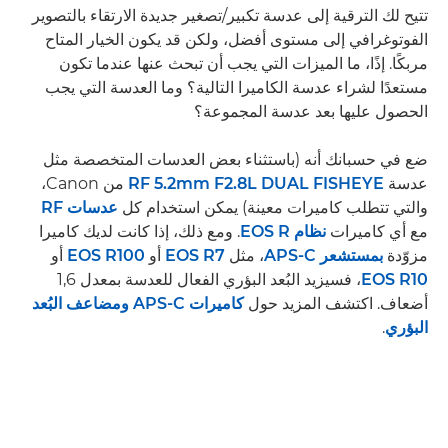
تتيح لك الترقية إلى عدسة تكبير/تصغير جديدة الارتقاء بالتصوير
الفوتوغرافي إلى مستوى أفضل، ولكن قد يكون الخيار المتاح
مربكًا. إذًا، ما الميزات التي يجب أن تبحث عنها عندما تكون
مستعدًا لشراء عدسة الكاميرا التالية؟ وما العدسة التي يجب
الحصول عليها بعد عدسة المجموعة؟
ضع في حسبانك أنه (باستثناء بعض العدسات المتخصصة مثل
عدسة
RF 5.2mm F2.8L DUAL FISHEYE
من Canon،
والتي تتطلب كاميرات معينة) يمكن استخدام كل
عدسات RF
مع أي كاميرات
نظام EOS R
. ومع ذلك، إذا كانت لديك كاميرا
مزوّدة
بمستشعر APS-C
، مثل
EOS R7
أو
EOS R100
أو
EOS R10
، فسيزيد البُعد البؤري الفعال للعدسة بمعدل 1,6
أضعاف. اكتشف المزيد حول
كاميرات APS-C ومضاعف البُعد
البؤري
.