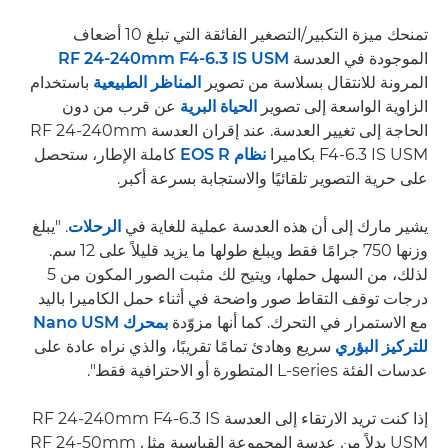
تمنحك ميزة التكبير/التصغير الفائقة التي تبلغ 10 أضعاف
الموجودة في العدسة
RF 24-240mm F4-6.3 IS USM
المرونة للانتقال بسلاسة من تصوير
المناظر الطبيعية
باستخدام
الزاوية الواسعة إلى تصوير
الحياة البرية
عن قرب من دون
الحاجة إلى تغيير العدسة. عند إقران العدسة RF 24-240mm
F4-6.3 IS USM بكاميرا
نظام EOS R
كاملة الإطار، ستحصل
على حرية التصوير تلقائيًا والاستجابة بسرعة أكبر.
يشير مارك إلى أن هذه العدسة عملية للغاية في
الرحلات
. "يبلغ
وزنها 750 جرامًا فقط ويبلغ طولها ما يزيد قليلاً على 12 سم.
لذلك، من السهل حملها، ويتيح لك مثبت الصور المكون من 5
درجات توقف التقاط صور واضحة في أثناء حمل الكاميرا باليد
مع الاستمرار في التحرك. كما أنها مزوّدة
بمحرك Nano USM
للتركيز البؤري
سريع وهادئ تمامًا تقريبًا، والذي نراه عادة على
عدسات الفئة L-series المتطورة أو الاحترافية فقط".
إذا كنت تريد الارتقاء إلى العدسة RF 24-240mm F4-6.3 IS
USM بدلاً من عدسة المجموعة القياسية مثل RF 24-50mm