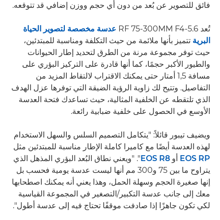
فائق للتصوير عن بُعد من دون أي حجم ووزن إضافي قد تتوقعه.
تُعد RF 75-300MM F4-5.6
عدسة مخصصة لتصوير الحياة
البرية
تتميز بأنها ملائمة من حيث التكلفة ومناسبة للمبتدئين،
حيث توفر مجموعة مرنة من الطرق لتحديد إطار الحيوانات
والطيور الأكبر حجمًا، كما أنها قادرة على التركيز البؤري على
مسافة 1,5 أمتار حتى يمكنك الاقتراب لالتقاط المزيد من
التفاصيل. وتتيح لك زاوية الرؤية الضيقة التي توفرها عزل الهدف
الذي تلتقطه عن الخلفية المثالية، حيث تساعدك فتحة العدسة
الأوسع في الحصول على خلفية ضبابية رائعة.
ويضيف تيبور قائلاً: "يتكامل التصميم السلس والسهل الاستخدام
لهذه العدسة أيضًا مع كاميرا كاملة الإطار مناسبة للمبتدئين مثل
EOS RP
أو
EOS R8
". "ويعني نطاق البُعد البؤري المذهل الذي
يتراوح ما بين 75 و300 مم أنها ليست عدسة يومية فحسب بل
إنها صغيرة الحجم وسهلة الحمل، وهذا يعني أنه يمكنك اصطحابها
معك إلى جانب عدسة التكبير/التصغير في المجموعة القياسية
لكي تكون جاهزًا إذا صادفت موقفًا تحتاج فيه إلى عدسة أطول".