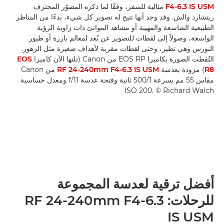
F4-6.3 IS USM
مثالية للسفر، وفقًا لما ذكره المصوّر المحترف
ريتشارد والش. وقد وجد أنها تتيح له تصوير كل شيء، بدءًا من المناظر
الطبيعية الشاسعة والمهيبة أو مشاهد الموانئ ذات زاوية الرؤية
الواسعة، وصولاً إلى لقطات للتصوير عن بُعد لمعالم بارزة أو طيور
النورس وهي تطير، وحتى لقطات مقربة لأهداف صغيرة مثل الزهور.
التُقطت الصورة بكاميرا EOS RP من Canon (تلتها الآن كاميرا
EOS
R8
) مزودة بعدسة
RF 24-240mm F4-6.3 IS USM
من Canon
مقاس 55 مم بسرعة 1/‏500 ثانية وفتحة عدسة f/11 ومعدل حساسية
ISO 200. ‎© Richard Walch
أفضل ترقية لعدسة المجموعة
للرحلات: RF 24-240mm F4-6.3
IS USM