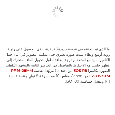
ما الذي تبحث عنه في عدسة جديدة؟ قد ترغب في الحصول على زاوية
رؤية أوسع ونظام تثبيت صورة بصري حتى يمكنك التصوير في أثناء حمل
الكاميرا باليد مع استخدام درجة إضاءة أطول لتحويل الماء المتحرك إلى
مظهر حليبي مع الاحتفاظ بالتفاصيل في العناصر الثابتة بالمشهد. التُقطت
الصورة بكاميرا
EOS R8
من Canon مزوّدة بعدسة
RF 16-28MM
F2.8 IS STM
من Canon مقاس 16 مم بسرعة 8 ثوانٍ وفتحة عدسة
f/11 ومعدل حساسية ISO 100.