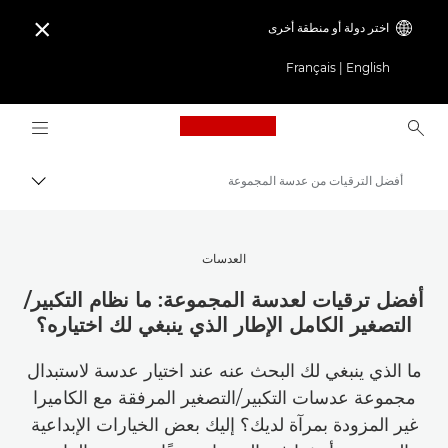
اختر دولة أو منطقة أخرى

Français
|
English
Logo, back to home page
أفضل الترقيات من عدسة المجموعة
مسار ال
Canon
استلهم أروع الأفكار | نصائح حول التصوير الفوتوغرافي والطباعة وأدلة المشترين
العدسات
نصائح حول التصوير الفوتوغرافي والطباعة وتقنياتها
أفضل ترقيات لعدسة المجموعة: ما نظام التكبير/
التصغير الكامل الإطار الذي ينبغي لك اختياره؟
ما الذي ينبغي لك البحث عنه عند اختيار عدسة لاستبدال
مجموعة عدسات التكبير/التصغير المرفقة مع الكاميرا
غير المزودة بمرآة لديك؟ إليك بعض الخيارات الإبداعية