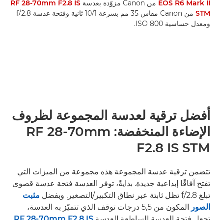
EOS R6 Mark II
من Canon مزوّدة بعدسة
RF 28-70mm F2.8 IS
STM
من Canon مقاس 35 مم بسرعة 1/‏10 ثانية وفتحة عدسة f/2.8
ومعدل حساسية ISO 800.
أفضل ترقية لعدسة المجموعة لظروف
الإضاءة المنخفضة: RF 28-70mm
F2.8 IS STM
تتضمن ترقية عدسة المجموعة هذه مجموعة من الميزات التي
تفتح آفاقًا إبداعية جديدة. بدايةً، توفر العدسة فتحة عدسة قصوى
تبلغ f/2.8 تظل ثابتة عبر نطاق التكبير/التصغير. وبفضل
مثبت
الصور
المكون من 5,5 درجات توقف الذي تتميّز به العدسة،
تجعل فتحة العدسة الساطعة العدسة
RF 28-70mm F2.8 IS