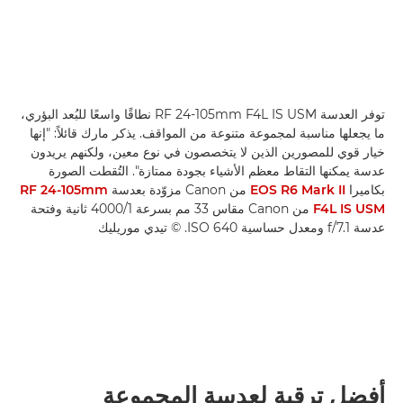
توفر العدسة RF 24-105mm F4L IS USM نطاقًا واسعًا للبُعد البؤري،
ما يجعلها مناسبة لمجموعة متنوعة من المواقف. يذكر مارك قائلاً: "إنها
خيار قوي للمصورين الذين لا يتخصصون في نوع معين، ولكنهم يريدون
عدسة يمكنها التقاط معظم الأشياء بجودة ممتازة". التُقطت الصورة
بكاميرا
EOS R6 Mark II
من Canon مزوّدة بعدسة
RF 24-105mm
F4L IS USM
من Canon مقاس 33 مم بسرعة 1/‏4000 ثانية وفتحة
عدسة f/7.1 ومعدل حساسية ISO 640. © تيدي موريليك
أفضل ترقية لعدسة المجموعة