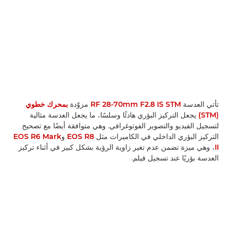
تأتي العدسة
RF 28-70mm F2.8 IS STM
مزوّدة
بمحرك خطوي
(STM)
يجعل التركيز البؤري هادئًا وسلسًا، ما يجعل العدسة مثالية
لتسجيل الفيديو والتصوير الفوتوغرافي. وهي متوافقة أيضًا مع تصحيح
التركيز البؤري الداخلي في الكاميرات مثل
EOS R8
و
EOS R6 Mark
II
، وهي ميزة تضمن عدم تغير زاوية الرؤية بشكل كبير في أثناء تركيز
العدسة بؤريًا عند تسجيل فيلم.