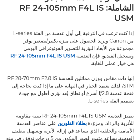
الشاملة: RF 24-105mm F4L IS
USM
إذا كنت ترغب في الترقية إلى أول عدسة من الفئة L-series
من Canon وتريد الحصول على ميزة تكبير/تصغير توفر
مجموعة من الأبعاد البؤرية للتصوير الفوتوغرافي اليومي
وتسجيل الفيديو، فإن العدسة
RF 24-105mm F4L IS USM
هي خيار عملي للغاية.
إنها ذات مقاس ووزن مماثلين للعدسة RF 28-70mm F2.8 IS
STM، لذلك يعتمد الخيار في النهاية على ما إذا كنت بحاجة إلى
فتحة عدسة f/2.8 أسرع أو نطاق بُعد بؤري أطول مع جودة
تصميم الفئة L-series.
تتميز العدسة RF 24-105mm F4L IS USM ببنية مقاومة
للأتربة والرذاذ، ومزوّدة
بطلاء الفلورين
على عناصر العدسة
الأمامية والخلفية الذي يساعد في إزالة الأتربة وتسهيل تنظيف
العدسة. يساعد مثبت الصور المكون من 5 درجات توقف في منع