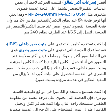
أقصر
(سرعات أكبر للغالق
) لتثبيت الحركة. لاحظ أن بعض
عدسات التكبير/التصغير تشتمل على فتحة عدسة قصوى
متغيرة، مثل
RF 24-240mm F4-6.3 IS USM
– وهذا يعني
أنها توفر فتحة f/4 عند نطاق التكبير/التصغير مقاس 24 مم وأن
فتحة العدسة القصوى تصبح أصغر عند ضبط التكبير/التصغير في
العدسة، لتصل إلى f/6.3 عند الطرف نطاق 240 مم.
إذا كنت تستخدم كاميرا لا تحتوي على
مثبت صور داخلي (IBIS)
،
فستساعدك العدسة التي تحتوي على
مثبت صور بصري
قوي
في التقاط صور أكثر وضوحًا ومقاطع فيديو أكثر سلاسة عند
التصوير في أثناء حمل الكاميرا باليد. (إذا كانت الكاميرا مزوّدة
بمثبت صور داخلي، فسيعمل ذلك جنبًا إلى جنب مع مثبت الصور
البصري في العدسة للحصول على ثبات أكبر، لذا لا يزال من
المفيد التفكير في عدسة مزوّدة بمثبت صور).
إذا كنت تستمتع باستخدام الكاميرا في مواقع طبيعية قاسية
ووعرة، فإن العدسة التي تحتوي على درجة معينة من مقاومة
الطقس ستمنحك راحة البال. وإذا كنت تسافر كثيرًا وتحمل
الكاميرا طوال اليوم، فستحتاج على الأرجح إلى عدسة صغيرة