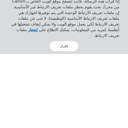
إذا قرأت هذه الرسالة، فأنت تتصفّح موقع الويب الخاص بـ Canon
من محرك بحث يقوم بحظر ملفات تعريف الارتباط غير الأساسية.
إن ملفات تعريف الارتباط الوحيدة التي يتم توفيرها لجهازك هي
ملفات تعريف الارتباط الأساسية (الوظيفية). لا غنى عن ملفات
تعريف الارتباط لكي يعمل موقع الويب ولا يمكن إيقاف تشغيلها في
أنظمتنا. لمزيد من المعلومات، يمكنك الاطلاع على
إشعار
ملفات
تعريف الارتباط.
إقرار
BLOG
The secret to growth is
simple: embrace change