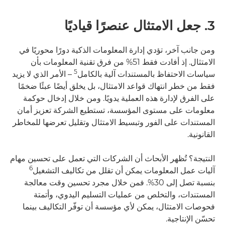
3. جعل الامتثال عنصرًا قياديًا
ومن جانب آخر، تؤدي إدارة المعلومات الذكية دورًا محوريًا في
الامتثال. إذ أفادت فقط 51% من فرق تقنية المعلومات بأن
5
سياسات الاحتفاظ بالمستندات آلية بالكامل
– الأمر الذي لا يزيد
فقط من خطر انتهاك قواعد الامتثال، بل يخلق أيضًا عبئًا ضخمًا
على الفرق لإدارة هذه العملية يدويًا. ومن خلال إدخال حوكمة
معلومات على مستوى المؤسسة، تستطيع الشركة تعزيز أمان
المستندات على الفور وتبسيط الامتثال وتقليل تعرضها للمخاطر
القانونية.
النتيجة؟ تُظهر الأبحاث أن الشركات التي تعمل على تحسين مهام
6
آليات عمل المعلومات يمكن أن تقلل من تكاليف التشغيل
بنسبة تصل إلى 30%. فمن خلال مجرد تحسين وقت معالجة
المستندات، والتخلص من عمليات التسليم اليدوي، وأتمتة
فحوصات الامتثال، يمكن لأي مؤسسة أن توفّر التكاليف بينما
تحسّن الإنتاجية.