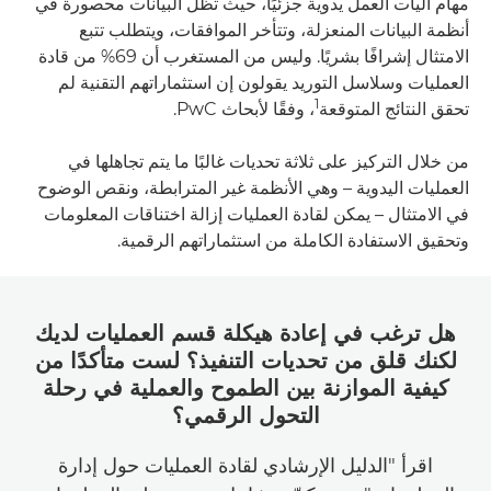
مهام آليات العمل يدوية جزئيًا، حيث تظل البيانات محصورة في
أنظمة البيانات المنعزلة، وتتأخر الموافقات، ويتطلب تتبع
الامتثال إشرافًا بشريًا. وليس من المستغرب أن 69% من قادة
العمليات وسلاسل التوريد يقولون إن استثماراتهم التقنية لم
1
تحقق النتائج المتوقعة
، وفقًا لأبحاث PwC.
من خلال التركيز على ثلاثة تحديات غالبًا ما يتم تجاهلها في
العمليات اليدوية – وهي الأنظمة غير المترابطة، ونقص الوضوح
في الامتثال – يمكن لقادة العمليات إزالة اختناقات المعلومات
وتحقيق الاستفادة الكاملة من استثماراتهم الرقمية.
هل ترغب في إعادة هيكلة قسم العمليات لديك
لكنك قلق من تحديات التنفيذ؟ لست متأكدًا من
كيفية الموازنة بين الطموح والعملية في رحلة
التحول الرقمي؟
اقرأ "الدليل الإرشادي لقادة العمليات حول إدارة