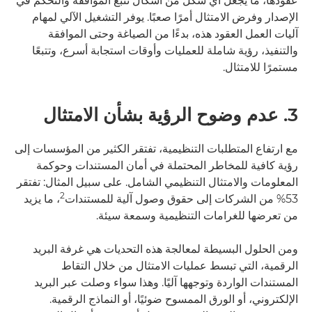
عقودها، ما يجعل أي شكل من أشكال تتبع الموافقة والتحكم في
الإصدار وفرض الامتثال أمرًا صعبًا. يوفر التشغيل الآلي لمهام
آليات العمل العقود هذه، بدءًا من الصياغة وحتى الموافقة
والتنفيذ، رؤية شاملة للعمليات وأوقات استجابة أسرع، وتتبعًا
مستمرًا للامتثال.
3. عدم وضوح الرؤية بشأن الامتثال
مع ارتفاع المتطلبات التنظيمية، تفتقر الكثير من المؤسسات إلى
رؤية كافية للمخاطر المحتملة في أمان المستندات وحوكمة
المعلومات والامتثال التنظيمي الشامل. على سبيل المثال: تفتقر
2
53% من الشركات إلى حقوق وصول آلية للمستندات
، ما يزيد
من تعرضها للغرامات التنظيمية وسمعة سيئة.
ومن الحلول البسيطة لمعالجة هذه التحديات هي غرفة البريد
الرقمية، التي تبسط عمليات الامتثال من خلال التقاط
المستندات الواردة وتوجهها آليًا. وهذا سواء وصلت عبر البريد
الإلكتروني، أو الورق الممسوح ضوئيًا، أو النماذج الرقمية.