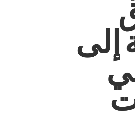
ق
 إلى
في
ت