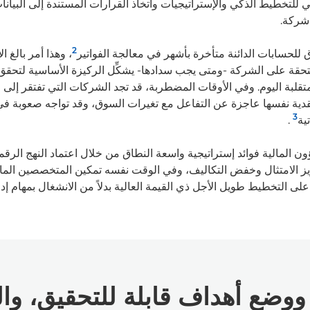
للتخطيط الذكي والإستراتيجيات واتخاذ القرارات المستندة إلى البيان
شركة.
2
لحسابات الدائنة متأخرة بأشهر في معالجة الفواتير
، وهذا أمر بالغ ا
حقة على الشركة -ومتى يجب سدادها- يشكِّل الركيزة الأساسية لتحقق ا
متقلبة اليوم. وفي الأوقات المضطربة، قد تجد الشركات التي تفتقر إلى
قدية نفسها عاجزة عن التفاعل مع تغيرات السوق، وقد تواجه صعوبة 
3
ية
.
 المالية فوائد إستراتيجية واسعة النطاق من خلال اعتماد النهج الرقمي
ز الامتثال وخفض التكاليف، وفي الوقت نفسه تمكين المتخصصين المال
 على التخطيط طويل الأجل ذي القيمة العالية بدلاً من الانشغال بمهام إدخ
، ووضع أهداف قابلة للتحقيق، 