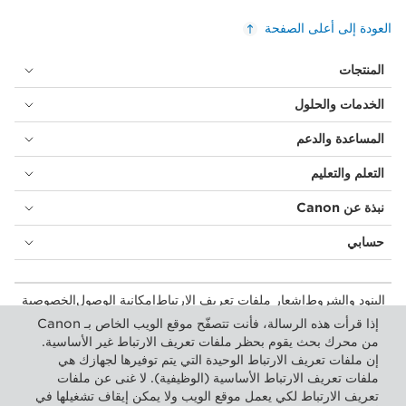
العودة إلى أعلى الصفحة
المنتجات
الخدمات والحلول
المساعدة والدعم
التعلم والتعليم
نبذة عن Canon
حسابي
البنود والشروط
إشعار ملفات تعريف الارتباط
إمكانية الوصول
الخصوصية
بيان أشكال الرق المعاصرة (PDF)
المستهلك: مكان الشراء
إذا قرأت هذه الرسالة، فأنت تتصفّح موقع الويب الخاص بـ Canon
الأعمال التجارية: أماكن الشراء
إعدادات ملفات تعريف الارتباط
من محرك بحث يقوم بحظر ملفات تعريف الارتباط غير الأساسية.
إن ملفات تعريف الارتباط الوحيدة التي يتم توفيرها لجهازك هي
ملفات تعريف الارتباط الأساسية (الوظيفية). لا غنى عن ملفات
Canon Central and North Africa
تعريف الارتباط لكي يعمل موقع الويب ولا يمكن إيقاف تشغيلها في