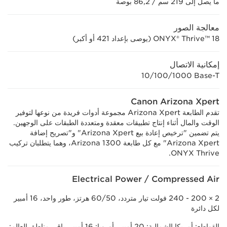
ما يصل إلى 219 سم / 86,2 بوصة
معالجة الصور
ONYX® Thrive™ 18 (يوصى بإعداد 421 أو أكبر)
إمكانية الاتصال
‎10/100/1000 Base-T
Canon Arizona Xpert
تقدم الطابعة Arizona Xpert مجموعة أدوات فريدة من نوعها لتوفير
الوقت والمال أثناء إنتاج تطبيقات معقدة ومتعددة الطبقات على الوجهين.
يتم تضمين "ترخيص إعادة بيع Arizona Xpert" و"تصريح إضافة
Arizona Xpert" مع كل طابعة Arizona 1300، وهما يتطلبان تركيب
ONYX Thrive.
Electrical Power / Compressed Air
2 × 200 - 240 فولت تيار متردد، 50/‏60 هرتز، طور واحد، 16 أمبير
لكل دائرة
القواطع: أمريكا الشمالية: 20 أمبير. أوروبا: 16 أمبير. باقي مناطق العالم: