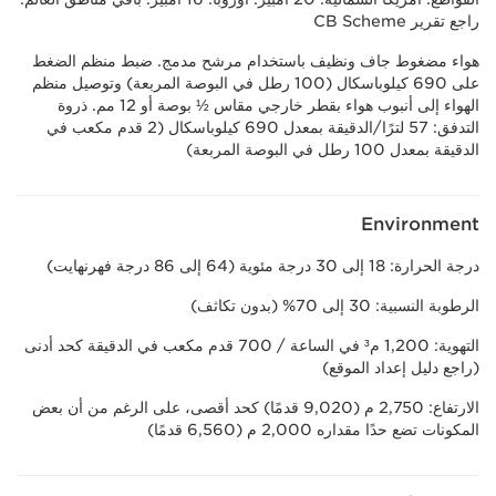
راجع تقرير CB Scheme
هواء مضغوط جاف ونظيف باستخدام مرشح مدمج. ضبط منظم الضغط
على 690 كيلوباسكال (100 رطل في البوصة المربعة) وتوصيل منظم
الهواء إلى أنبوب هواء بقطر خارجي مقاس ½ بوصة أو 12 مم. ذروة
التدفق: 57 لترًا/الدقيقة بمعدل 690 كيلوباسكال (2 قدم مكعب في
الدقيقة بمعدل 100 رطل في البوصة المربعة)
Environment
درجة الحرارة: 18 إلى 30 درجة مئوية (64 إلى 86 درجة فهرنهايت)
الرطوبة النسبية: 30 إلى 70% (بدون تكاثف)
التهوية: 1,200 م³ في الساعة / 700 قدم مكعب في الدقيقة كحد أدنى
(راجع دليل إعداد الموقع)
الارتفاع: 2,750 م (9,020 قدمًا) كحد أقصى، على الرغم من أن بعض
المكونات تضع حدًا مقداره 2,000 م (6,560 قدمًا)