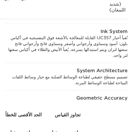
(شديد
اللمعان)
Ink System
تُعبأ أحبار IJC357 القابلة للمعالجة بالأشعة فوق البنفسجية في أكياس
بلون: أسود وسماوي وأرجواني وأصفر وسماوي فاتح وأرجواني فاتح
سعتها لتران ويتم استبدالها بسرعة. يُعبأ الأبيض والطلاء في أكياس سعتها
لتر واحد.
System Architecture
تصميم مسطح حقيقي لطباعة الوسائط الصلبة مع خيار وسائط اللفات
المتاحة لطباعة الوسائط المرنة.
Geometric Accuracy
تجاوز القياس
الحد الأقصى للخطأ