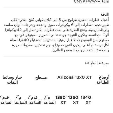
الدقة
أحجام قطرات متغيرة تتراوح من 6 إلى 42 بيكولتر. تُنتج القدرة على
تغيير حجم القطرات إلى 6 بيكولترات صورًا واضحة وتدرجات ألوان سلسة
ودرجات ربعية. وتُنتج القدرة على نفث قطرات أكبر تصل إلى 42 بيكولترًا
ألوانًا متجانسة. وتكون النتيجة جودة تداني التصوير الفوتوغرافي مع
مستوى من الوضوح فقط قبل رؤيتها بمستويات دقة تبلغ 1,440 نقطة
لكل بوصة أو أعلى. يكون النص صغيرًا بحجم نقطتين. مقروءًا بصورة
واضحة (باستخدام وضع الوضوح العالي).
سرعة الطباعة
أوضاع
Arizona 13x0 XT
مسطح
خيار وسائط
الطباعة
اللفات
²
²
²
²
‎1340
‎1360
‎1380
م
/
قدم
/
م
/
قدم
/
XT
XT
XT
الساعة
الساعة
الساعة
الساعة