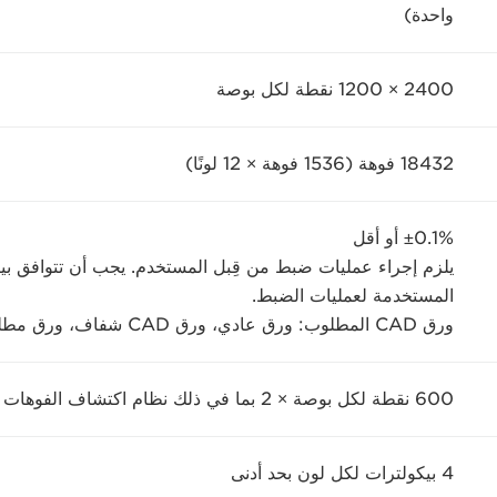
واحدة)
2400 × 1200 نقطة لكل بوصة
18432 فوهة (1536 فوهة × 12 لونًا)
±0.1% أو أقل
يلزم إجراء عمليات ضبط من قِبل المستخدم. يجب أن تتوافق بيئة
المستخدمة لعمليات الضبط.
ورق CAD المطلوب: ورق عادي، ورق CAD شفاف، ورق مطلي، ورق CAD غير لامع وشبه شفاف فقط
600 نقطة لكل بوصة × 2 بما في ذلك نظام اكتشاف الفوهات المسدودة وتعويضها
4 بيكولترات لكل لون بحد أدنى