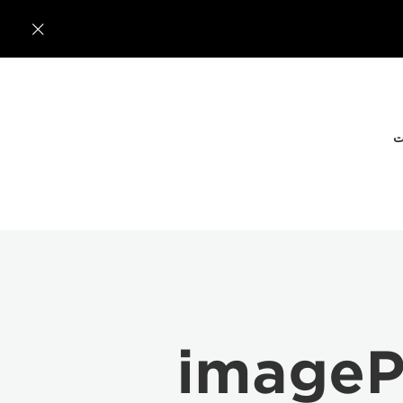

ت
image