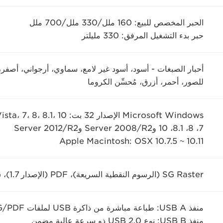
الحبر المخصص للبيع: 160 ملل/330 ملل/700 ملل
حبر بدء التشغيل المرفق: 330 مليلتر
أحبار الصبغات - أسود، أسود غير لامع، سماوي، أرجواني، أصفر
للصور، أحمر، أزرق، مُحسِّن الكروما
Microsoft Windows الإصدار 32 بت: Vista، 7، 8، 8.1، 10 وServer 2008، الإصدار 64 بت: Vista،
7، 8، 8.1، 10 وServer 2008/R2 وServer 2012/R2
Apple Macintosh: OSX 10.7.5 ~ 10.11
SG Raster (الرسوم النقطية السريعة)، PDF (الإصدار 1.7)، JPEG (الإصدار JFIF 1.02)
منفذ USB A: طباعة مباشرة من ذاكرة USB لملفات JPEG/PDF
منفذ USB B: نوع USB 2.0 ذو سرعة عالية مضمن