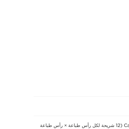
النوع المتكامل ذو 12 لونًا عند الطلب لنفث الفقاعات من Canon ‏(12 شريحة لكل رأس طباعة × رأس طباعة