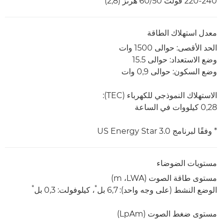
220-240 فولت 50/‏60 هرتز (2,8)
معدل استهلاك الطاقة
الحد الأقصى: حوالى 1500 وات
وضع الاستعداد: حوالى 15.5
وضع السكون: حوالى 0,9 وات
الاستهلاك النموذجي للكهرباء (TEC):
0,28 كيلووات في الساعة
* وفقًا لبرنامج US Energy Star 3.0
مستويات الضوضاء
مستوى طاقة الصوت (LWA،‏ m)
*
*
الوضع النشط (على وجه واحد): 6,7 بل
، كيلوفولت: 0,3 بل
مستوى ضغط الصوت (LpAm)