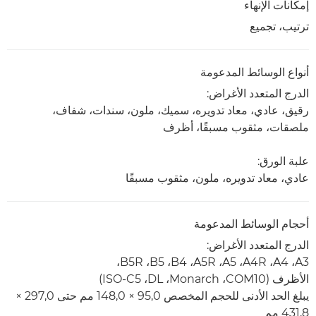
إمكانات الإنهاء
ترتيب، تجميع
أنواع الوسائط المدعومة
الدرج المتعدد الأغراض:
رقيق، عادي، معاد تدويره، سميك، ملون، سندات، شفاف،
ملصقات، مثقوب مسبقًا، أظرف
علبة الورق:
عادي، معاد تدويره، ملون، مثقوب مسبقًا
أحجام الوسائط المدعومة
الدرج المتعدد الأغراض:
A3،‏ A4‏، A4R‏، A5‏، A5R‏، B4‏، B5‏، B5R،
الأظرف (COM10، ‏Monarch،‏ DL،‏ ISO-C5)
يبلغ الحد الأدنى للحجم المخصص 95,0 × 148,0 مم حتى 297,0 ×
431,8 مم