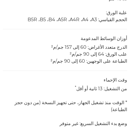
علبة الورق:
الحجم القياسي: A3‏، A4‏، A4R‏، A5R‏، B4‏، B5،‏ B5R
أوزان الوسائط المدعومة
الدرج متعدد الأغراض: 60 إلى 157 جم/م²
علب الورق: 64 إلى 90 جم/م²
الطباعة على الوجهين: 60 إلى 90 جم/م²
وقت الإحماء
*
من التشغيل: 13 ثانية أو أقل
* الوقت منذ تشغيل الجهاز، حتى تجهيز النسخة (من دون حجز
الطباعة)
وضع بدء التشغيل السريع: غير متوفر