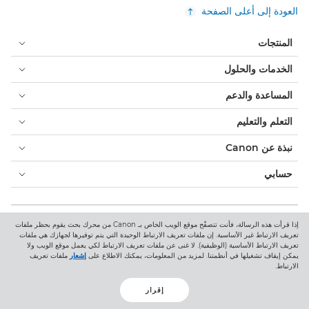
العودة إلى أعلى الصفحة
المنتجات
الخدمات والحلول
المساعدة والدعم
التعلم والتعليم
نبذة عن Canon
حسابي
البنود والشروط
إشعار ملفات تعريف الارتباط
إمكانية الوصول
الخصوصية
إذا قرأت هذه الرسالة، فأنت تتصفّح موقع الويب الخاص بـ Canon من محرك بحث يقوم بحظر ملفات
بيان أشكال الرق المعاصرة (PDF)
المستهلك: مكان الشراء
تعريف الارتباط غير الأساسية. إن ملفات تعريف الارتباط الوحيدة التي يتم توفيرها لجهازك هي ملفات
تعريف الارتباط الأساسية (الوظيفية). لا غنى عن ملفات تعريف الارتباط لكي يعمل موقع الويب ولا
الأعمال التجارية: أماكن الشراء
إعدادات ملفات تعريف الارتباط
يمكن إيقاف تشغيلها في أنظمتنا. لمزيد من المعلومات، يمكنك الاطلاع على
إشعار
ملفات تعريف
الارتباط.
Canon Central and North Africa
إقرار