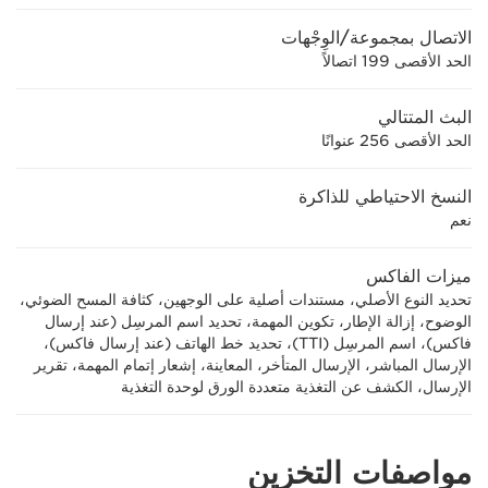
الاتصال بمجموعة/الوِجْهات
الحد الأقصى 199 اتصالاً
البث المتتالي
الحد الأقصى 256 عنوانًا
النسخ الاحتياطي للذاكرة
نعم
ميزات الفاكس
تحديد النوع الأصلي، مستندات أصلية على الوجهين، كثافة المسح الضوئي،
الوضوح، إزالة الإطار، تكوين المهمة، تحديد اسم المرسِل (عند إرسال
فاكس)، اسم المرسِل (TTI)، تحديد خط الهاتف (عند إرسال فاكس)،
الإرسال المباشر، الإرسال المتأخر، المعاينة، إشعار إتمام المهمة، تقرير
الإرسال، الكشف عن التغذية متعددة الورق لوحدة التغذية
مواصفات التخزين