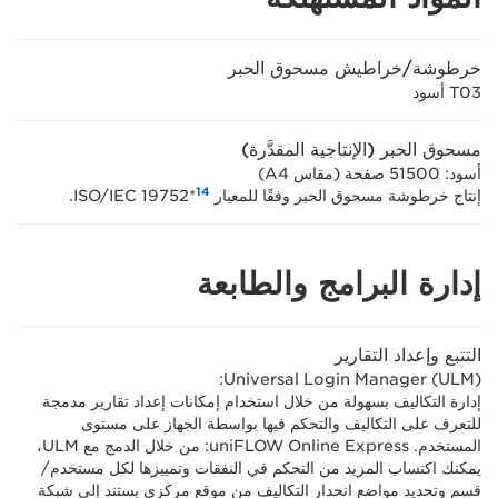
خرطوشة/خراطيش مسحوق الحبر
T03 أسود
مسحوق الحبر (الإنتاجية المقدَّرة)
أسود: 51500 صفحة (مقاس A4)
14
إنتاج خرطوشة مسحوق الحبر وفقًا للمعيار ISO/IEC 19752*
.
إدارة البرامج والطابعة
التتبع وإعداد التقارير
Universal Login Manager (ULM):
إدارة التكاليف بسهولة من خلال استخدام إمكانات إعداد تقارير مدمجة
للتعرف على التكاليف والتحكم فيها بواسطة الجهاز على مستوى
المستخدم. uniFLOW Online Express: من خلال الدمج مع ULM،
يمكنك اكتساب المزيد من التحكم في النفقات وتمييزها لكل مستخدم/
قسم وتحديد مواضع انحدار التكاليف من موقع مركزي يستند إلى شبكة