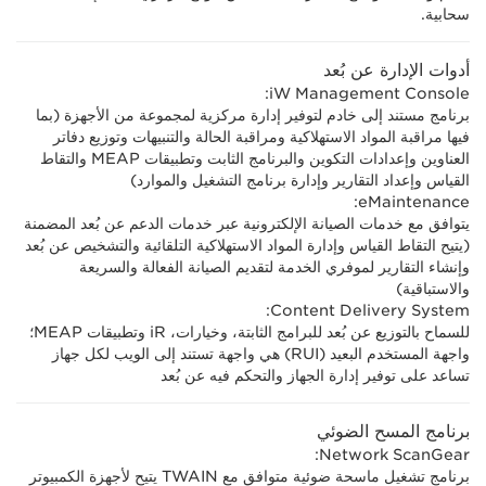
سحابية.
أدوات الإدارة عن بُعد
iW Management Console:
برنامج مستند إلى خادم لتوفير إدارة مركزية لمجموعة من الأجهزة (بما
فيها مراقبة المواد الاستهلاكية ومراقبة الحالة والتنبيهات وتوزيع دفاتر
العناوين وإعدادات التكوين والبرنامج الثابت وتطبيقات MEAP والتقاط
القياس وإعداد التقارير وإدارة برنامج التشغيل والموارد)
eMaintenance:
يتوافق مع خدمات الصيانة الإلكترونية عبر خدمات الدعم عن بُعد المضمنة
(يتيح التقاط القياس وإدارة المواد الاستهلاكية التلقائية والتشخيص عن بُعد
وإنشاء التقارير لموفري الخدمة لتقديم الصيانة الفعالة والسريعة
والاستباقية)
Content Delivery System:
للسماح بالتوزيع عن بُعد للبرامج الثابتة، وخيارات، iR وتطبيقات MEAP؛
واجهة المستخدم البعيد (RUI) هي واجهة تستند إلى الويب لكل جهاز
تساعد على توفير إدارة الجهاز والتحكم فيه عن بُعد
برنامج المسح الضوئي
Network ScanGear:
برنامج تشغيل ماسحة ضوئية متوافق مع TWAIN يتيح لأجهزة الكمبيوتر