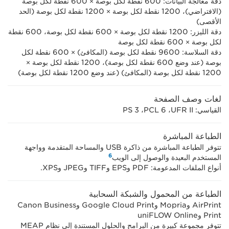
دقة معالجة البيانات: 600 نقطة لكل بوصة × 600 نقطة لكل بوصة
(الافتراضي)، 1200 نقطة لكل بوصة × 1200 نقطة لكل بوصة (الحد
الأقصى)
دقة الليزر: 1200 نقطة لكل بوصة × 600 نقطة لكل بوصة، 600 نقطة
لكل بوصة × 600 نقطة لكل بوصة
دقة السلاسة: 9600 نقطة لكل بوصة (المكافئ) × ‏600 نقطة لكل
بوصة (عند وضع 600 نقطة لكل بوصة)، 1200 نقطة لكل بوصة ×
1200 نقطة لكل بوصة (المكافئ) (عند وضع 1200 نقطة لكل بوصة)
لغات وصف الصفحة
القياسي: ‏UFR II، ‏PCL 6، ‏PS 3
الطباعة المباشرة
تتوفر الطباعة المباشرة من ذاكرة USB والمساحة المتقدمة وواجهة
6
المستخدم البعيدة والوصول إلى الويب
أنواع الملفات المدعومة: PDF وEPS وTIFF وJPEG وXPS.
الطباعة من المحمول والشبكة السحابية
AirPrint وMopria وGoogle Cloud Print وCanon Business
Print وuniFLOW Online
تتوفر مجموعة كبيرة من البرامج والحلول المستندة إلى نظام MEAP