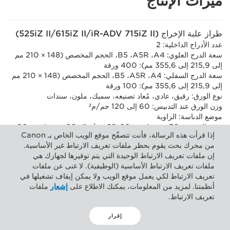
ميزات الإنتاج
طراز علبة الإخراج (‏iR-ADV 715iZ II/‏615iZ II/‏525iZ II)
عدد الأدراج الداخلية: 2
سعة الدرج العلوي: ‏A4، ‏A5R، ‏B5، الحجم المخصص (148 × ‏210 مم
إلى ‏215,9 إلى ‏355,6 مم): 400 ورقة
سعة الدرج السفلي: ‏A4، ‏A5R، ‏B5، الحجم المخصص (148 × ‏210 مم
إلى ‏215,9 إلى ‏355,6 مم): 100 ورقة
نوع الورق: رقيق، عادي، مُعاد تصنيعه، سميك، ملون، سندات
وزن الورق عند التدبيس: 60 إلى 120 جم/م²
موضع الدباسة‏: الزاوية
سعة التدبيس: 30 ورقة (بوزن 60-89 جم/م²)، 20 ورقة (بوزن 90-
إذا قرأت هذه الرسالة، فأنت تتصفّح موقع الويب الخاص بـ Canon
120 جم/م²)
من محرك بحث يقوم بحظر ملفات تعريف الارتباط غير الأساسية.
إن ملفات تعريف الارتباط الوحيدة التي يتم توفيرها لجهازك هي
ملفات تعريف الارتباط الأساسية (الوظيفية). لا غنى عن ملفات
ملحقات الأجهزة
تعريف الارتباط لكي يعمل موقع الويب ولا يمكن إيقاف تشغيلها في
أنظمتنا. لمزيد من المعلومات، يمكنك الاطلاع على
إشعار
ملفات
تعريف الارتباط.
وحدات قراءة البطاقات
إقرار
قارئ بطاقات النسخ F1