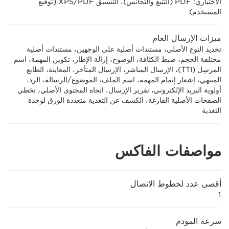
الاختياري: PDF (التتبع والتجانس)، التنسيق PDF‏/XPS (توقيع
المستخدم)
ميزات الإرسال العام
تحديد النوع الأصلي، مستندات أصلية على الوجهين، مستندات أصلية
مختلفة الحجم، ضبط الكثافة، الوضوح، إزالة الإطار، تكوين المهمة، اسم
المرسِل (TTI)، الإرسال المباشر، الإرسال المتأخر، المعاينة، الطابع
المنتهي، إشعار إتمام المهمة، اسم الملف، الموضوع/الرسالة، الرد،
أولوية البريد الإلكتروني، تقرير الإرسال، اتجاه المحتوى الأصلي، تخطي
الصفحات الأصلية الفارغة، الكشف عن التغذية متعددة الورق لوحدة
التغذية
مواصفات الفاكس
أقصى عدد لخطوط الاتصال
1
سرعة المودم