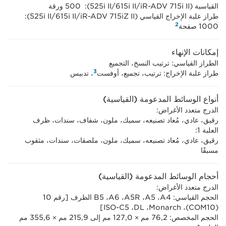
القياسية (iR-ADV 715i II/‏615i II/‏525i II‏): ‏ 500 ورقة
طراز علبة الإخراج القياسي (iR-ADV 715iZ II/‏615i II/‏525i II‏): ‏
2
1000 صفحة
إمكانات الإنهاء
الطراز القياسي: ترتيب النسخ، التجميع
3
طراز علبة الإخراج: ترتيب، تجميع، أوفست
، تدبيس
أنواع الوسائط المدعومة (القياسية)
الدرج متعدد الأغراض:
رقيق، عادي، مُعاد تصنيعه، سميك، ملون، شفاف، سندات، ظرف
العلبة 1:
رقيق، عادي، مُعاد تصنيعه، سميك، ملون، ملصقات، سندات، مثقوب
مسبقًا
أحجام الوسائط المدعومة (القياسية)
الدرج متعدد الأغراض:
الحجم القياسي: A4‏، A5‏، A5R‏، A6‏، B5‏ الظرف [رقم 10
(COM10)‏، Monarch‏، DL، ‏ISO-C5]
الحجم المخصص: 76,2 مم × 127,0 مم إلى 215,9 مم × 355,6 مم