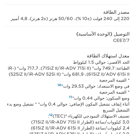
مصدر الطاقة
220 إلى 240 فولت (±10 %)، 50/60 هرتز (±2 هرتز)، 4,8 أمبير
التوصيل (الوحدة الأساسية)
CEE7/7
معدل استهلاك الطاقة
الحد الأقصى: حوالي 1.5 كيلوواط
الطباعة: 749,7 وات* (iR-ADV 715i II/‏715iZ II)، 717,7 وات* (iR-
ADV 615i II/‏615iZ II)، 681,9 وات* (iR-ADV 525i II/‏525iZ II)
* القيمة المرجعية
10
في وضع الاستعداد: حوالي 29,53 وات*
* القيمة المرجعية
11
وضع السكون: حوالي 0,44 وات*
أثناء إيقاف تشغيل المكون الإضافي: حوالي 0,4 وات* * تشغيل وضع بدء
التشغيل السريع
12
تصنيف الاستهلاك النموذجي للكهرباء *(TEC)‏
:
3,0 كيلووات/ساعة (الطراز iR-ADV 715i II‎/‏715iZ II‎)
2,4 كيلووات/ساعة (الطراز iR-ADV 615i II‎/‏615iZ II‎)