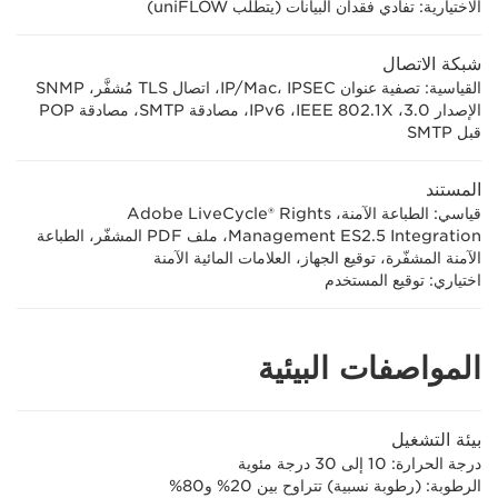
الاختيارية: تفادي فقدان البيانات (يتطلب uniFLOW)
شبكة الاتصال
القياسية: تصفية عنوان IP/Mac، IPSEC، اتصال TLS مُشفَّر، SNMP
الإصدار 3.0، IEEE 802.1X‏، IPv6، مصادقة SMTP، مصادقة POP
قبل SMTP
المستند
قياسي: الطباعة الآمنة، Adobe LiveCycle® Rights
Management ES2.5 Integration، ملف PDF المشفّر، الطباعة
الآمنة المشفّرة، توقيع الجهاز، العلامات المائية الآمنة
اختياري: توقيع المستخدم
المواصفات البيئية
بيئة التشغيل
درجة الحرارة‏: 10 إلى 30 درجة مئوية
الرطوبة: (رطوبة نسبية) تتراوح بين 20% و80%