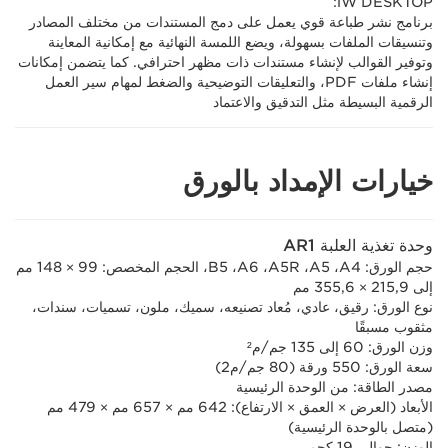
iW DESKTOP:
برنامج نشر طباعة قوي يعمل على دمج المستندات من مختلف المصادر
وتنسيقات الملفات بسهولة، ويضع اللمسة النهائية مع إمكانية المعاينة
وتوفير القوالب لإنشاء مستندات ذات مظهر احترافي. كما يتضمن إمكانات
إنشاء ملفات PDF، والتعليقات التوضيحية والضغط لمهام سير العمل
الرقمية البسيطة مثل التدقيق والاعتماد
خيارات الإمداد بالورق
وحدة تغذية العلبة AR1
حجم الورق:‏ A4،‏ A5،‏ A5R،‏ A6،‏ B5، الحجم المخصص: 99 × 148 مم
إلى 215,9 × 355,6 مم
نوع الورق: رقيق، عادي، مُعاد تصنيعه، سميك، ملون، تسميات، سندات،
مثقوب مسبقًا
وزن الورق: 60 إلى 135 جم/م²
سعة الورق: 550 ورقة (80 جم/م2)
مصدر الطاقة: من الوحدة الرئيسية
الأبعاد (العرض × العمق × الارتفاع): 642 مم × 657 مم × 479 مم
(متصل بالوحدة الرئيسية)
الوزن: حوالي 19 كجم