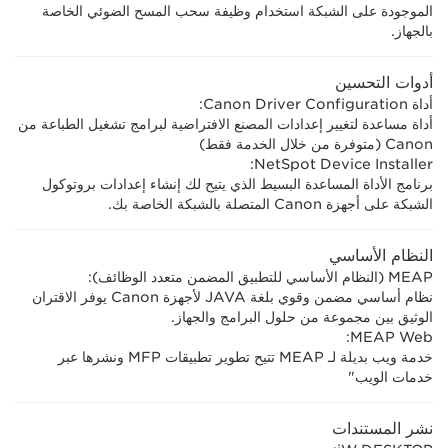
الموجودة على الشبكة استخدام وظيفة سحب المسح الضوئي الخاصة
بالجهاز.
أدوات التحسين
أداة Canon Driver Configuration:
أداة مساعدة لتغيير إعدادات المصنع الافتراضية لبرامج تشغيل الطباعة من
Canon (متوفرة من خلال الخدمة فقط)
NetSpot Device Installer:
برنامج الأداة المساعدة البسيط الذي يتيح لك إنشاء إعدادات بروتوكول
الشبكة على أجهزة Canon المتصلة بالشبكة الخاصة بك.
النظام الأساسي
MEAP (النظام الأساسي للتطبيق المضمن متعدد الوظائف):
نظام أساسي مضمن وقوي بلغة JAVA لأجهزة Canon يوفر الاقتران
الوثيق بين مجموعة من حلول البرامج والجهاز.
MEAP Web:
خدمة ويب بديلة لـ MEAP تتيح تطوير تطبيقات MFP ونشرها عبر
خدمات الويب"
نشر المستندات