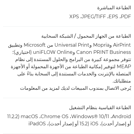
الطباعة المباشرة
PDF،‏ EPS،‏ TIFF/‏JPEG، ‏XPS
الطباعة من الجهاز المحمول / الشبكة السحابية
AirPrint وMopria وUniversal Print من Microsoft وتطبيق
Canon PRINT Business وuniFLOW Online (اختياري)؛
تتوفر مجموعة كبيرة من البرامج والحلول المستندة إلى نظام
MEAP لتوفير إمكانية الطباعة من الأجهزة المحمولة أو الأجهزة
المتصلة بالإنترنت والخدمات المستندة إلى السحابة بناءً على
متطلباتك.
يُرجى الاتصال بمندوب المبيعات لديك لمزيد من المعلومات
الطباعة القياسية بنظام التشغيل
Android‏، Windows® 10/11، ‏Chrome OS‏، macOS (11.2.2
أو إصدار أحدث)، iOS (15.2 أو إصدار أحدث)، iPadOS