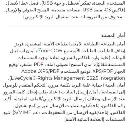
المستخدم البعيدة، تمكين/تعطيل واجهة USB)، فصل خط الاتصال
(فاكس G3، منفذ USB، مساحة متقدمة، المسح الضوئي والإرسال
- مخاوف من الفيروسات عند استقبال البريد الإلكتروني)
أمان المستند
أمان الطباعة (الطباعة الآمنة، الطباعة الآمنة المشفرة، فرض
7
إيقاف الطباعة، الطباعة الآمنة مع uniFLOW‏
)، أمان استقبال
البيانات (علبة وارد للفاكس السري، إعادة توجيه المستندات
المستلمة تلقائيًا)، أمان المسح الضوئي (ملف PDF مشفر، توقيع
الجهاز PDF/‏XPS، توقيع المستخدم PDF/‏XPS، ‏Adobe
LiveCycle® Rights Management ES2.5 Integration)،
أمان العلبة (حماية علبة البريد بكلمة مرور، التحكم المتقدم للوصول
إلى المساحة)، أمان إرسال البيانات (إعداد طلب إدخال كلمة المرور
عند الإرسال، وظائف إرسال البريد الإلكتروني/الملف المقيدة، تأكيد
رقم الفاكس، إتاحة/تقييد عمليات الإرسال عبر برنامج تشغيل
الفاكس، إتاحة/تقييد الإرسال من المحفوظات، دعم S/MIME)، تتبع
المستندات (العلامة المائية الآمنة)