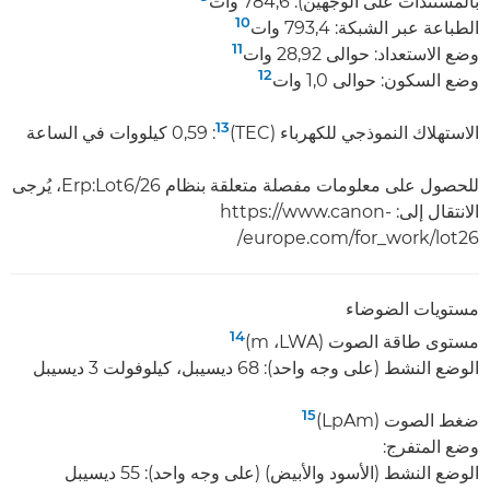
بالمستندات على الوجهين): 784,6 وات
10
الطباعة عبر الشبكة: 793,4 وات
11
وضع الاستعداد: حوالى 28,92 وات
12
وضع السكون: حوالى 1,0 وات
13
الاستهلاك النموذجي للكهرباء (TEC)‏
:‏ 0,59 كيلووات في الساعة
للحصول على معلومات مفصلة متعلقة بنظام Erp:Lot6/26، يُرجى
الانتقال إلى: https://www.canon-
europe.com/for_work/lot26/
مستويات الضوضاء
14
مستوى طاقة الصوت (LWA‏، m)‏
الوضع النشط (على وجه واحد): 68 ديسيبل، كيلوفولت 3 ديسيبل
15
ضغط الصوت (LpAm)‏
وضع المتفرج:
الوضع النشط (الأسود والأبيض) (على وجه واحد): 55 ديسيبل