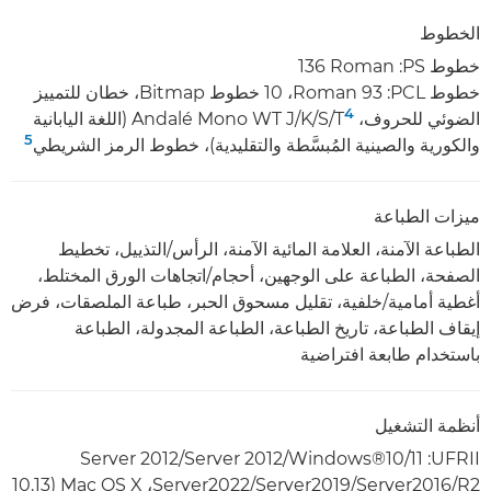
الخطوط
خطوط PS:‏ ‎136 Roman
خطوط PCL:‏ ‎‏93 Roman،‏ 10 خطوط Bitmap، خطان للتمييز
4
الضوئي للحروف، Andalé Mono WT J/K/S/T
(اللغة اليابانية
5
والكورية والصينية المُبسَّطة والتقليدية)، خطوط الرمز الشريطي
ميزات الطباعة
الطباعة الآمنة، العلامة المائية الآمنة، الرأس/التذييل، تخطيط
الصفحة، الطباعة على الوجهين، أحجام/اتجاهات الورق المختلط،
أغطية أمامية/خلفية، تقليل مسحوق الحبر، طباعة الملصقات، فرض
إيقاف الطباعة، تاريخ الطباعة، الطباعة المجدولة، الطباعة
باستخدام طابعة افتراضية
أنظمة التشغيل
UFRII‏: Windows®10/11/‏Server 2012‏/Server 2012
R2‏/Server2016‏/Server2019‏/Server2022،‏ Mac OS X (10.13