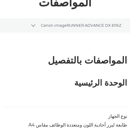
المواصفات
Canon imageRUNNER ADVANCE DX 619iZ
gle breadcrumbs
نظرة عامة
تنزيل ملف PDF
المواصفات بالتفصيل
الوحدة الرئيسية
نوع الجهاز
طابعة ليزر أحادية اللون ومتعددة الوظائف مقاس A4