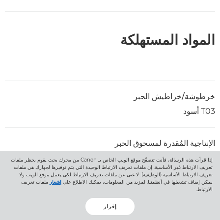
المواد المستهلكة
خرطوشة/خراطيش الحبر
T03 أسود
الإنتاجية المُقدرة لمسحوق الحبر
51500 صفحة
إذا قرأت هذه الرسالة، فأنت تتصفّح موقع الويب الخاص بـ Canon من محرك بحث يقوم بحظر ملفات
تعريف الارتباط غير الأساسية. إن ملفات تعريف الارتباط الوحيدة التي يتم توفيرها لجهازك هي ملفات
تعريف الارتباط الأساسية (الوظيفية). لا غنى عن ملفات تعريف الارتباط لكي يعمل موقع الويب ولا
يمكن إيقاف تشغيلها في أنظمتنا. لمزيد من المعلومات، يمكنك الاطلاع على
إشعار
ملفات تعريف
الارتباط.
خيارات الإمداد بالورق
إقرار