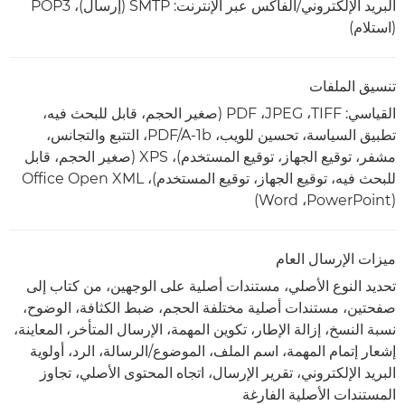
البريد الإلكتروني/الفاكس عبر الإنترنت: SMTP (إرسال)، POP3
(استلام)
تنسيق الملفات
القياسي: TIFF‏، JPEG‏، PDF (صغير الحجم، قابل للبحث فيه،
تطبيق السياسة، تحسين للويب، PDF/A-1b، التتبع والتجانس،
مشفر، توقيع الجهاز، توقيع المستخدم)، XPS (صغير الحجم، قابل
للبحث فيه، توقيع الجهاز، توقيع المستخدم)، Office Open XML
‏(PowerPoint‏، Word)
ميزات الإرسال العام
تحديد النوع الأصلي، مستندات أصلية على الوجهين، من كتاب إلى
صفحتين، مستندات أصلية مختلفة الحجم، ضبط الكثافة، الوضوح،
نسبة النسخ، إزالة الإطار، تكوين المهمة، الإرسال المتأخر، المعاينة،
إشعار إتمام المهمة، اسم الملف، الموضوع/الرسالة، الرد، أولوية
البريد الإلكتروني، تقرير الإرسال، اتجاه المحتوى الأصلي، تجاوز
المستندات الأصلية الفارغة