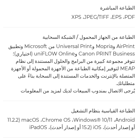
الطباعة المباشرة
PDF،‏ EPS،‏ TIFF/‏JPEG، ‏XPS
الطباعة من الجهاز المحمول / الشبكة السحابية
AirPrint وMopria وUniversal Print من Microsoft وتطبيق
Canon PRINT Business وuniFLOW Online (اختياري)؛
تتوفر مجموعة كبيرة من البرامج والحلول المستندة إلى نظام
MEAP لتوفير إمكانية الطباعة من الأجهزة المحمولة أو الأجهزة
المتصلة بالإنترنت والخدمات المستندة إلى السحابة بناءً على
متطلباتك.
يُرجى الاتصال بمندوب المبيعات لديك لمزيد من المعلومات
الطباعة القياسية بنظام التشغيل
Android‏، Windows® 10/11، ‏Chrome OS‏، macOS (11.2.2
أو إصدار أحدث)، iOS (15.2 أو إصدار أحدث)، iPadOS