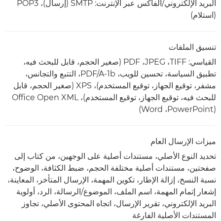
البريد الإلكتروني/الفاكس عبر الإنترنت: SMTP (إرسال)، POP3
(استلام)
تنسيق الملفات
القياسي: TIFF‏، JPEG‏، PDF (صغير الحجم، قابل للبحث فيه،
تطبيق السياسة، تحسين للويب، PDF/A-1b، التتبع والتجانس،
مشفر، توقيع الجهاز، توقيع المستخدم)، XPS (صغير الحجم، قابل
للبحث فيه، توقيع الجهاز، توقيع المستخدم)، Office Open XML
‏(PowerPoint‏، Word)
ميزات الإرسال العام
تحديد النوع الأصلي، مستندات أصلية على الوجهين، من كتاب إلى
صفحتين، مستندات أصلية مختلفة الحجم، ضبط الكثافة، الوضوح،
نسبة النسخ، إزالة الإطار، تكوين المهمة، الإرسال المتأخر، المعاينة،
إشعار إتمام المهمة، اسم الملف، الموضوع/الرسالة، الرد، أولوية
البريد الإلكتروني، تقرير الإرسال، اتجاه المحتوى الأصلي، تجاوز
المستندات الأصلية الفارغة