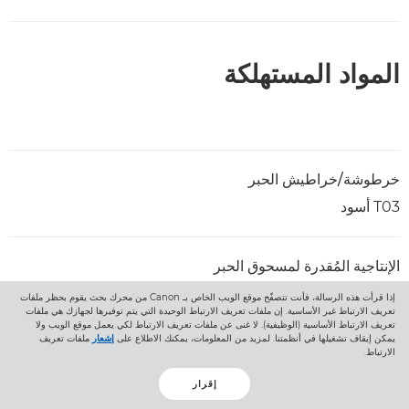
المواد المستهلكة
خرطوشة/خراطيش الحبر
T03 أسود
الإنتاجية المُقدرة لمسحوق الحبر
15
51500 صفحة
إذا قرأت هذه الرسالة، فأنت تتصفّح موقع الويب الخاص بـ Canon من محرك بحث يقوم بحظر ملفات
تعريف الارتباط غير الأساسية. إن ملفات تعريف الارتباط الوحيدة التي يتم توفيرها لجهازك هي ملفات
تعريف الارتباط الأساسية (الوظيفية). لا غنى عن ملفات تعريف الارتباط لكي يعمل موقع الويب ولا
يمكن إيقاف تشغيلها في أنظمتنا. لمزيد من المعلومات، يمكنك الاطلاع على
إشعار
ملفات تعريف
الارتباط.
خيارات الإمداد بالورق
إقرار