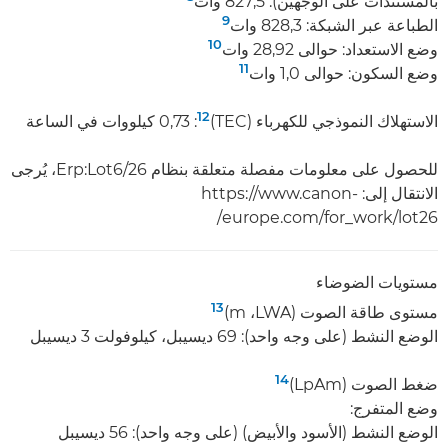
بالمستندات على الوجهين): 827,5 وات
9
الطباعة عبر الشبكة: 828,3 وات
10
وضع الاستعداد: حوالى 28,92 وات
11
وضع السكون: حوالى 1,0 وات
12
الاستهلاك النموذجي للكهرباء (TEC)‏
:‏ 0,73 كيلووات في الساعة
للحصول على معلومات مفصلة متعلقة بنظام Erp:Lot6/26، يُرجى
الانتقال إلى: https://www.canon-
europe.com/for_work/lot26/
مستويات الضوضاء
13
مستوى طاقة الصوت (LWA‏، m)‏
الوضع النشط (على وجه واحد): 69 ديسيبل، كيلوفولت 3 ديسيبل
14
ضغط الصوت (LpAm)‏
وضع المتفرج:
الوضع النشط (الأسود والأبيض) (على وجه واحد): 56 ديسيبل