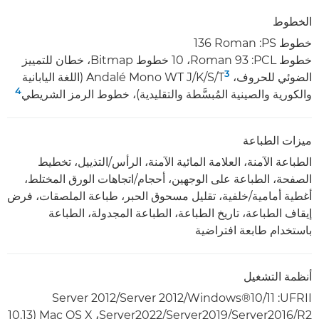
الخطوط
خطوط PS:‏ ‎136 Roman
خطوط PCL:‏ ‎‏93 Roman،‏ 10 خطوط Bitmap، خطان للتمييز
3
الضوئي للحروف، Andalé Mono WT J/K/S/T
(اللغة اليابانية
4
والكورية والصينية المُبسَّطة والتقليدية)، خطوط الرمز الشريطي
ميزات الطباعة
الطباعة الآمنة، العلامة المائية الآمنة، الرأس/التذييل، تخطيط
الصفحة، الطباعة على الوجهين، أحجام/اتجاهات الورق المختلط،
أغطية أمامية/خلفية، تقليل مسحوق الحبر، طباعة الملصقات، فرض
إيقاف الطباعة، تاريخ الطباعة، الطباعة المجدولة، الطباعة
باستخدام طابعة افتراضية
أنظمة التشغيل
UFRII‏: Windows®10/11/‏Server 2012‏/Server 2012
R2‏/Server2016‏/Server2019‏/Server2022،‏ Mac OS X (10.13