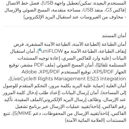
المستخدم البعيدة، تمكين/تعطيل واجهة USB)، فصل خط الاتصال
(فاكس G3، منفذ USB، مساحة متقدمة، المسح الضوئي والإرسال
- مخاوف من الفيروسات عند استقبال البريد الإلكتروني)
أمان المستند
أمان الطباعة (الطباعة الآمنة، الطباعة الآمنة المشفرة، فرض
6
إيقاف الطباعة، الطباعة الآمنة مع uniFLOW‏
)، أمان استقبال
البيانات (علبة وارد للفاكس السري، إعادة توجيه المستندات
المستلمة تلقائيًا)، أمان المسح الضوئي (ملف PDF مشفر، توقيع
الجهاز PDF/‏XPS، توقيع المستخدم PDF/‏XPS، ‏Adobe
LiveCycle® Rights Management ES2.5 Integration)،
أمان العلبة (حماية علبة البريد بكلمة مرور، التحكم المتقدم للوصول
إلى المساحة)، أمان إرسال البيانات (إعداد طلب إدخال كلمة المرور
عند الإرسال، وظائف إرسال البريد الإلكتروني/الملف المقيدة، تأكيد
رقم الفاكس، إتاحة/تقييد عمليات الإرسال عبر برنامج تشغيل
الفاكس، إتاحة/تقييد الإرسال من المحفوظات، دعم S/MIME)، تتبع
المستندات (العلامة المائية الآمنة)