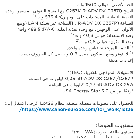
الحد الأقصى: حوالى 1500 وات
النسخ (iR-ADV DX C357i/‏C257i مع المسح الضوئي المستمر لوحدة
1
التغذية التلقائية بالمستندات على الوجهين): 575,4 وات*
الطباعة (iR-ADV DX C357P) [الطباعة عبر شبكة LAN (وضع
1
الألوان، على الوجهين، مع وحدة تغذية العلبة AK1)]: 488,5 وات*
1
وضع الاستعداد: حوالى 40,3 وات*
*2
وضع السكون: حوالى 0,8 وات
1
*
القيمة المرجعية: قياس وحدة واحدة
2
*
لا يتوفر وضع السكون بمعدل 0,8 وات في كل الظروف بسبب
إعدادات معينة.
الاستهلاك النموذجي للكهرباء (TEC)*:
iR-ADV DX C357i/C357P:‏ 0,35 كيلووات في الساعة
iR-ADV DX 257i:‏ 0,23 كيلووات في الساعة
*وفقًا لبرنامج USA Energy Star 3.0
للحصول على معلومات مفصلة متعلقة بنظام Lot26، يُرجى الانتقال إلى:
https://www.canon-europe.com/for_work/lot26/
مستويات الضوضاء
مستوى طاقة الصوت (LWA‏، m)
*