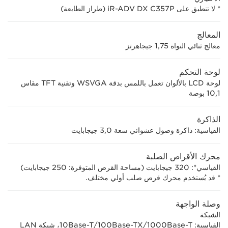
* لا تنطبق على iR-ADV DX C357P (طراز الطابعة)
المعالج
معالج ثنائي النواة 1,75 جيجاهرتز
لوحة التحكم
لوحة LCD بالألوان تعمل باللمس بدقة WSVGA وتقنية TFT مقاس
10,1 بوصة
الذاكرة
القياسية: ذاكرة وصول عشوائي سعة 3,0 جيجابايت
محرك الأقراص الصلبة
القياسي*: 320 جيجابايت (مساحة القرص المتوفرة: 250 جيجابايت)
* قد يُستخدم محرك قرص صلب أولي مختلف.
وصلة الواجهة
الشبكة
القياسية: 1000Base-T‏/100Base-TX‏/10Base-T، شبكة LAN