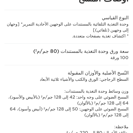
النوع القياسي
وحدة التغذية التلقائية بالمستندات على الوجهين الأحادية التمرير* [وجهان
إلى وجهين (تلقائي)]
* اكتشاف تغذية بصفحات متعددة.
سعة ورق وحدة التغذية بالمستندات (80 جم/م²)
100 ورقة
النُسخ الأصلية والأوزان المقبولة
السطح الزجاجي: الورق والكتب والأشياء ثلاثية الأبعاد
وزن وسائط وحدة التغذية بالمستندات:
المسح الضوئي على وجه واحد: 42 إلى 128 جم/م² (بالأبيض والأسود)،
64 إلى 128 جم/م² (بالألوان)
المسح الضوئي على الوجهين: 50 إلى 128 جم/م²‏ (أبيض وأسود)، 64
إلى 128 جم/م² (بالألوان)
ملاحظة:
بطاقة الأعمال: 80 إلى 220 جم/م²