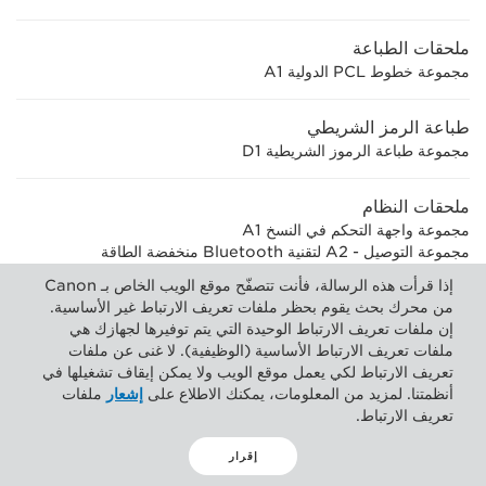
ملحقات الطباعة
مجموعة خطوط PCL الدولية A1
طباعة الرمز الشريطي
مجموعة طباعة الرموز الشريطية D1
ملحقات النظام
مجموعة واجهة التحكم في النسخ A1
مجموعة التوصيل - A2 لتقنية Bluetooth منخفضة الطاقة
مجموعة NFC - ‏E1
إذا قرأت هذه الرسالة، فأنت تتصفّح موقع الويب الخاص بـ Canon
مجموعة الواجهة التسلسلية - K3
من محرك بحث يقوم بحظر ملفات تعريف الارتباط غير الأساسية.
إن ملفات تعريف الارتباط الوحيدة التي يتم توفيرها لجهازك هي
ملحقات الفاكس
ملفات تعريف الارتباط الأساسية (الوظيفية). لا غنى عن ملفات
تعريف الارتباط لكي يعمل موقع الويب ولا يمكن إيقاف تشغيلها في
لوحة فاكس G3 الفائقة - AT1
أنظمتنا. لمزيد من المعلومات، يمكنك الاطلاع على
إشعار
ملفات
لوحة فاكس الخط الثاني G3 الفائقة - AT1
تعريف الارتباط.
مجموعة الفاكس عن بُعد A1
مجموعة توسعة فاكس IP‏ B1
إقرار