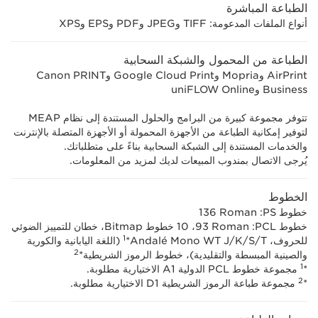
الطباعة المباشرة
أنواع الملفات المدعومة: TIFF وJPEG وPDF وEPS وXPS
الطباعة من المحمول والشبكة السحابية
AirPrint وMopria وGoogle Cloud Print وCanon PRINT
Business وuniFLOW Online
تتوفر مجموعة كبيرة من البرامج والحلول المستندة إلى نظام MEAP
لتوفير إمكانية الطباعة من الأجهزة المحمولة أو الأجهزة المتصلة بالإنترنت
والخدمات المستندة إلى الشبكة السحابية بناءً على متطلباتك.
يُرجى الاتصال بمندوب المبيعات لديك لمزيد من المعلومات.
الخطوط
خطوط PS:‏ ‎136 Roman
خطوط PCL:‏ ‎93 ‎Roman،‏ 10 خطوط Bitmap، خطان للتمييز الضوئي
1
للحروف، Andalé Mono WT J/K/S/T‏*
‎ (اللغة اليابانية والكورية
2
والصينية المبسطة والتقليدية)، خطوط الرموز الشريطية*
1
*
مجموعة خطوط PCL الدولية A1 الاختيارية مطلوبة.
2
*
مجموعة طباعة الرموز الشريطية D1 الاختيارية مطلوبة.