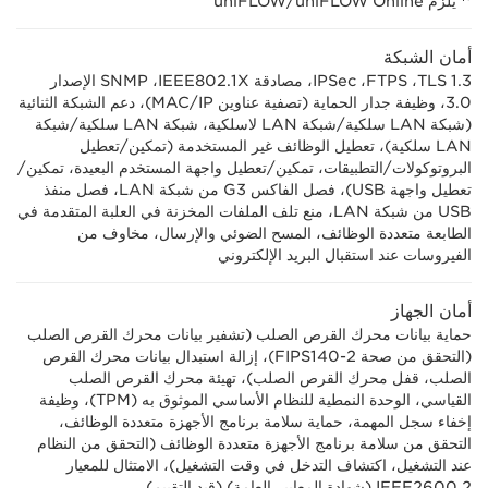
*
يلزم uniFLOW Online‏/uniFLOW
أمان الشبكة
TLS 1.3،‏ FTPS، ‏IPSec، مصادقة IEEE802.1X، ‏SNMP الإصدار
3.0، وظيفة جدار الحماية (تصفية عناوين IP/‏MAC)، دعم الشبكة الثنائية
(شبكة LAN سلكية/شبكة LAN لاسلكية، شبكة LAN سلكية/شبكة
LAN سلكية)، تعطيل الوظائف غير المستخدمة (تمكين/تعطيل
البروتوكولات/التطبيقات، تمكين/تعطيل واجهة المستخدم البعيدة، تمكين/
تعطيل واجهة USB)، فصل الفاكس G3 من شبكة LAN، فصل منفذ
USB من شبكة LAN، منع تلف الملفات المخزنة في العلبة المتقدمة في
الطابعة متعددة الوظائف، المسح الضوئي والإرسال، مخاوف من
الفيروسات عند استقبال البريد الإلكتروني
أمان الجهاز
حماية بيانات محرك القرص الصلب (تشفير بيانات محرك القرص الصلب
(التحقق من صحة FIPS140-2)، إزالة استبدال بيانات محرك القرص
الصلب، قفل محرك القرص الصلب)، تهيئة محرك القرص الصلب
القياسي، الوحدة النمطية للنظام الأساسي الموثوق به (TPM)، وظيفة
إخفاء سجل المهمة، حماية سلامة برنامج الأجهزة متعددة الوظائف،
التحقق من سلامة برنامج الأجهزة متعددة الوظائف (التحقق من النظام
عند التشغيل، اكتشاف التدخل في وقت التشغيل)، الامتثال للمعيار
IEEE2600.2 (شهادة المعايير العامة) (قيد التقييم)