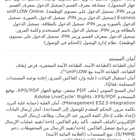
جهاز المحمول)، مصادقة معرف القسم (تسجيل الدخول بمعرف القسم
ورمز PIN، تسجيل الدخول على مستوى الوظيفة)، uniFLOW Online
Express (تسجيل الدخول برمز PIN، تسجيل الدخول بالصورة، تسجيل
الدخول بالصورة ورمز PIN، تسجيل الدخول بالبطاقة، تسجيل الدخول
بالبطاقة ورمز PIN، تسجيل الدخول باسم المستخدم وكلمة المرور،
تسجيل الدخول بمعرف القسم ورمز PIN، تسجيل الدخول على مستوى
الوظيفة)، نظام إدارة الوصول (التحكم في الوصول)
أمان المستند
أمان الطباعة (الطباعة الآمنة، الطباعة الآمنة المشفرة، فرض إيقاف
الطباعة، الطباعة الآمنة مع uniFLOW*
)،
أمان استقبال البيانات (علبة وارد للفاكس السري، إعادة توجيه المستندات
المستلمة تلقائيًا)،
أمان المسح الضوئي (ملف PDF مشفر، توقيع الجهاز PDF/‏XPS، توقيع
المستخدم PDF/‏XPS، ‏Adobe LiveCycle® Rights
Management ES2.5 Integration)، أمان العلبة (حماية علبة البريد
بكلمة مرور، التحكم المتقدم للوصول إلى المساحة)، أمان إرسال البيانات
(إعداد طلب إدخال كلمة المرور عند الإرسال، وظائف إرسال البريد
الإلكتروني/الملف المقيد، تأكيد رقم الفاكس، إتاحة/تقييد عمليات الإرسال
عبر برنامج تشغيل الفاكس، إتاحة/تقييد الإرسال من المحفوظات، دعم
S/MIME)، تتبع المستندات (العلامة المائية الآمنة)
1