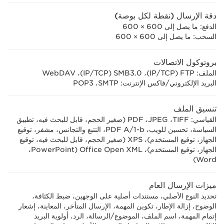
دقة الإرسال (نقطة لكل بوصة)
الدفع: ما يصل إلى 600 × 600
السحب: ما يصل إلى 600 × 600
بروتوكول الاتصالات
الملف: FTP‏ (TCP‏/IP)‏، SMB3.0‏ (TCP‏/IP)‏، WebDAV
البريد الإلكتروني/فاكس الإنترنت: SMTP‏، POP3
تنسيق الملف
القياسي: TIFF‏، JPEG‏، PDF (صغير الحجم، قابل للبحث فيه، تطبيق
السياسة، تحسين للويب، PDF A/1-b، التتبع والتجانس، مشفر، توقيع
الجهاز، توقيع المستخدم)، XPS (صغير الحجم، قابل للبحث فيه، توقيع
الجهاز، توقيع المستخدم)، Office Open XML ‏(PowerPoint‏،
Word)
ميزات الإرسال العام
تحديد النوع الأصلي، مستندات أصلية على الوجهين، ضبط الكثافة،
الوضوح، إزالة الإطار، تكوين المهمة، الإرسال المتأخر، المعاينة، إشعار
إتمام المهمة، اسم الملف، الموضوع/الرسالة، الرد، أولوية البريد