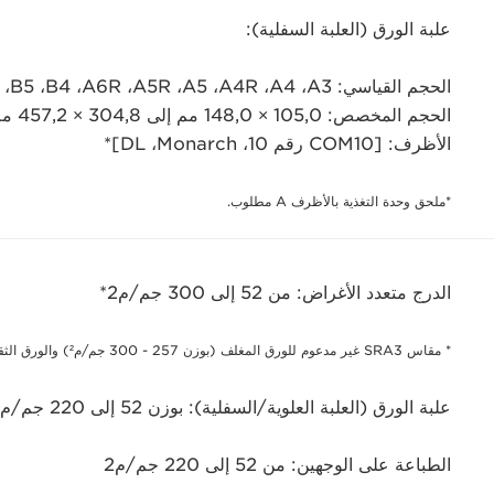
علبة الورق (العلبة السفلية):
الحجم القياسي: A3‏، A4‏، A4R‏، A5‏، A5R‏، A6R‏، B4‏، B5‏، B5R
الحجم المخصص: 105,0 × 148,0 مم إلى 304,8 × 457,2 مم
الأظرف: [COM10 رقم 10، Monarch،‏ DL]*
*ملحق وحدة التغذية بالأظرف A مطلوب.
الدرج متعدد الأغراض: من 52 إلى 300 جم/م2*
* مقاس SRA3 غير مدعوم للورق المغلف (بوزن 257 - 300 جم/م²) والورق الثقيل (بوزن 257 - 300 جم/م²).
علبة الورق (العلبة العلوية/السفلية): بوزن 52 إلى 220 جم/م²
الطباعة على الوجهين: من 52 إلى 220 جم/م2