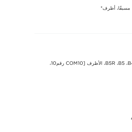
 مسبقًا، أظرف*
الحجم القياسي: SRA3، ‏A3‏، A4، ‏A4R‏، A5‏، A5R‏، A6R‏، B4‏، B5‏، B5R‏، الأظرف [COM10 رقم10،