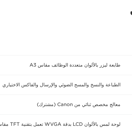
طابعة ليزر بالألوان متعددة الوظائف مقاس A3
الطباعة والنسخ والمسح الضوئي والإرسال والفاكس الاختياري
معالج مخصص ثنائي من Canon (مشترك)
لوحة لمس بالألوان LCD بدقة WVGA تعمل بتقنية TFT مقاس 12.7 سم (5 بوصات)