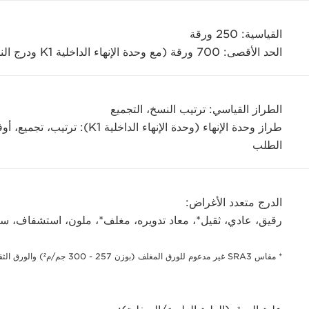
القياسية: 250 ورقة
الحد الأقصى: 700 ورقة (مع وحدة الإنهاء الداخلية K1 ودرج النسخ J2)
الطراز القياسي: ترتيب النسخ، التجميع
طراز وحدة الإنهاء (وحدة الإنها
الطلب
الدرج متعدد الأغراض:
رقيق، عادي، ثقيل*، معاد تدويره، مغلف*، ملون، استشفاف، 
* مقاس SRA3 غير مدعوم للورق المغلف (بوزن 257 - 300 جم/م²) والورق الثقيل (بوزن 257 - 300 جم/م²).