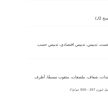
ء الداخلية K1): ترتيب، تجميع، أوفست، تدبيس، تدبيس اقتصادي، تدبيس حسب
سندات، شفاف، ملصقات، مثقوب مسبقًا، أظرف