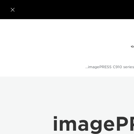

ت
الفئة imagePRESS C910 series - المواصفات