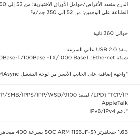
الدرج متعدد الأغراض/حوامل الأوراق الاختيارية: من 52 إلى 350 جم/م²
الطباعة على الوجهين: من 52 إلى 350 جم/م²
حوالي 360 ثانية
منفذ USB 2.0 عالي السرعة
شبكة Ethernet:‏ ‎1000 BaseT/‏100Base -TX/‏10Base-T قياسية: مضيف USB واحد*
*واجهة إضافية على الجانب الأيسر من لوحة التشغيل PRISMAsync
AppleTalk
*دعم IPv4/‏IPv6
1.66 جيجاهرتز (SOC ARM 1136JF-S بسرعة 400 ميجاهرتز، ARM 946 ‏بسرعة 200 ميجاهرتز)