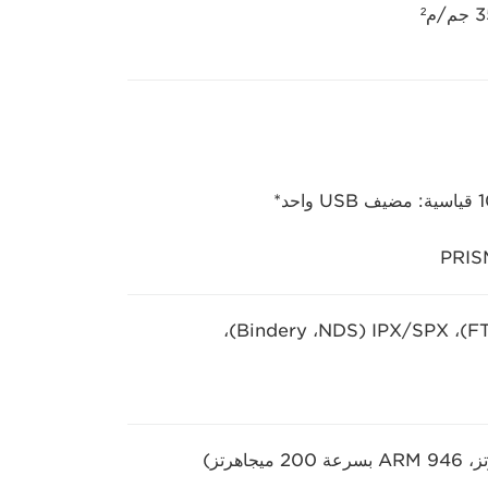
TCP/IP* ‏(LPD/المنفذ ‎9100/‏WSD/‏IPP/‏IPPS/‏SMB/‏FTP)،‏ IPX/SPX ‏(NDS،‏ Bindery)،‏