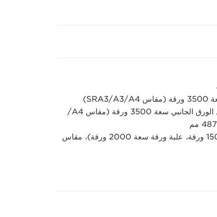
حامل الورق POD Deck Lite XL-A1: وحدة واحدة من حامل الورق الجانبي سعة 3500 ورقة (مقاس A4/‏
حامل ورق متعدد الأدراج D1‏: 5000 ورقة (علبتا ورق سعة 1500 ورقة، علبة ورقة سعة 2000 ورقة)، مقاس