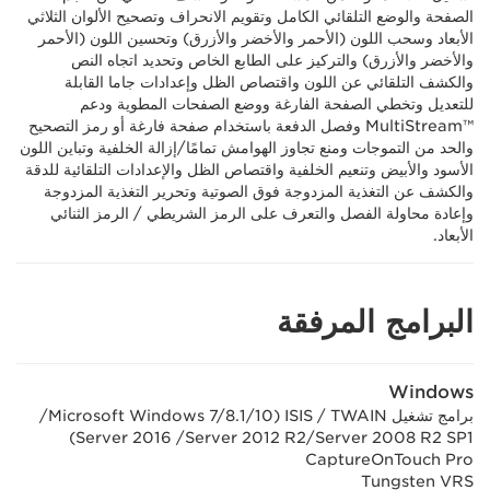
الصفحة والوضع التلقائي الكامل وتقويم الانحراف وتصحيح الألوان الثلاثي
الأبعاد وسحب اللون (الأحمر والأخضر والأزرق) وتحسين اللون (الأحمر
والأخضر والأزرق) والتركيز على الطابع الخاص وتحديد اتجاه النص
والكشف التلقائي عن اللون واقتصاص الظل وإعدادات جاما القابلة
للتعديل وتخطي الصفحة الفارغة ووضع الصفحات المطوية ودعم
MultiStream™‎ وفصل الدفعة باستخدام صفحة فارغة أو رمز التصحيح
والحد من التموجات ومنع تجاوز الهوامش تمامًا/إزالة الخلفية وتباين اللون
الأسود والأبيض وتنعيم الخلفية واقتصاص الظل والإعدادات التلقائية للدقة
والكشف عن التغذية المزدوجة فوق الصوتية وتحرير التغذية المزدوجة
وإعادة محاولة الفصل والتعرف على الرمز الشريطي / الرمز الثنائي
الأبعاد.
البرامج المرفقة
Windows
برامج تشغيل ISIS / TWAIN ‏(Microsoft Windows 7/8.1/10/
CaptureOnTouch Pro
Tungsten VRS