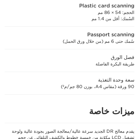
Plastic card scanning
الحجم: 54 × 86 مم
السُمك: أقل من 1.4 مم
Passport scanning
سُمك حتى 6 مم (من خلال ورق الحمل)
فصل الورق
طريقة البكرة الفاصلة
سعة وحدة التغذية
90 ورقة (مقاس A4، بوزن 80 جم/م²)
ميزات خاصة
يقدم معالج DR الجديد سرعة عالية/معالجة الصور بجودة عالية ولوحة
تشغيل LCD مكوّنة من خمسة خطوط والكشف التلقائي عن حجم