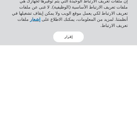
إن ملفات تعريف الارتباط الوحيدة التي يتم توفيرها لجهازك هي
أداة الإدارة ScanFront
ملفات تعريف الارتباط الأساسية (الوظيفية). لا غنى عن ملفات
تعريف الارتباط لكي يعمل موقع الويب ولا يمكن إيقاف تشغيلها في
Administration Tool
أنظمتنا. لمزيد من المعلومات، يمكنك الاطلاع على
إشعار
ملفات
تعريف الارتباط.
يسمح برنامج أداة الإدارة (Administration tool) لك بإدارة
العديد من ماسحات ScanFront الضوئية المتعددة دفعة واحدة.
إقرار
ويمكنك التحقق من الحالة الراهنة لماسحات ScanFront الضوئية
على الشبكة وتكوين الإعدادات وإدارة المستخدمين والنسخ
الاحتياطي واستعادة بيانات التكوين.