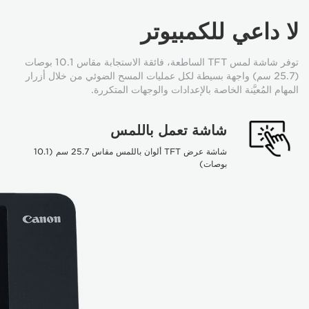
لا داعي للكمبيوتر
توفر شاشة لمس TFT الساطعة، فائقة الاستجابة مقاس 10.1 بوصات
(25.7 سم) واجهة بسيطة لكل عمليات المسح الضوئي من خلال أزرار
المهام المُعيَّنة الخاصة بالإعدادات والوجهات المتكررة.
شاشة تعمل باللمس
شاشة عرض TFT ألوان باللمس مقاس 25.7 سم (10.1
بوصات)