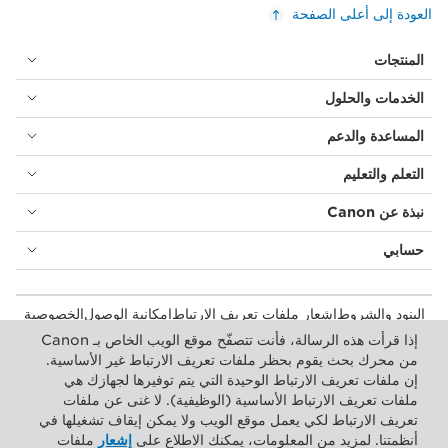
العودة إلى أعلى الصفحة
المنتجات
الخدمات والحلول
المساعدة والدعم
التعلم والتعليم
نبذة عن Canon
حسابي
البنود والشروط
إشعار ملفات تعريف الارتباط
إمكانية الوصول
الخصوصية
بيان أشكال الرق المعاصرة (PDF)
المستهلك: مكان الشراء
إذا قرأت هذه الرسالة، فأنت تتصفّح موقع الويب الخاص بـ Canon
الأعمال التجارية: أماكن الشراء
إعدادات ملفات تعريف الارتباط
من محرك بحث يقوم بحظر ملفات تعريف الارتباط غير الأساسية.
إن ملفات تعريف الارتباط الوحيدة التي يتم توفيرها لجهازك هي
ملفات تعريف الارتباط الأساسية (الوظيفية). لا غنى عن ملفات
Canon Central and North Africa
تعريف الارتباط لكي يعمل موقع الويب ولا يمكن إيقاف تشغيلها في
أنظمتنا. لمزيد من المعلومات، يمكنك الاطلاع على
إشعار
ملفات