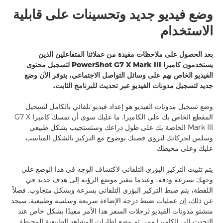
وضع فيديو جديد وتحسينات على قابلية
الاستخدام
بعد الحصول على ملاحظات مفيدة من عملائنا المتفاعلين الذين
يستخدمون كاميرا PowerShot G7 X Mark III لتسجيل محتوى
الفيديو الخاص بهم على وسائل التواصل الاجتماعي، يتوفر الآن وضع
جديد لتسجيل مدونات الفيديو عبر تحديث للبرنامج الثابت.
وضع تسجيل مدونات الفيديو هو إعداد فيديو تلقائي بالكامل لتسجيل
المقطع الخاص بك على الكاميرا. ما عليك سوى أن تمسك كاميرا G7 X
Mark III الخاصة بك على طول ذراعك وستستجيب بشكل طبيعي
وسلس لحركاتك لتروي قصتك بوضوح مع التركيز بالشكل المناسب
عليك وعلى محيطك.
يتم تثبيت التركيز البؤري التلقائي لاكتشاف الوجه في هذا الوضع على
وجهك بسرعة ودقة، وعندما يتغير موضع الرؤية إلى هدف جديد في
اللقطة، يتم ضبط التركيز البؤري التلقائي بسرعة وبشكل متجاوب. فضلاً
عن ذلك، إن عمليات ضبط درجة الإضاءة سريعة وسلسة وطبيعية. سيجد
منشئو مدونات الفيديو لرحلات السفر هذا الأمر مفيدًا بشكل خاص عند
التحدث إلى الكاميرا ومن ثم وضع إطارات المشاهد الطبيعية المحيطة.