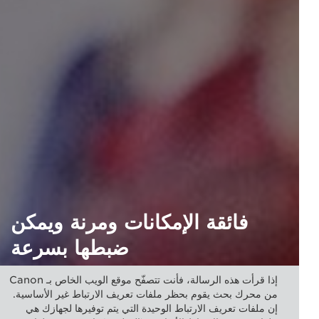
فائقة الإمكانات ومرنة ويمكن
ضبطها بسرعة
تُعد الفئة Speedlite 470EX-AI مثالية لإضاءة مجموعات كبيرة وارتداد
إذا قرأت هذه الرسالة، فأنت تتصفّح موقع الويب الخاص بـ Canon
وء من الجدران والأسقف للحصول على نتائج أكثر خفوتًا وطبيعية أكثر
من محرك بحث يقوم بحظر ملفات تعريف الارتباط غير الأساسية.
ل رقم الدليل الذي يصل إلى 47 م.
إن ملفات تعريف الارتباط الوحيدة التي يتم توفيرها لجهازك هي