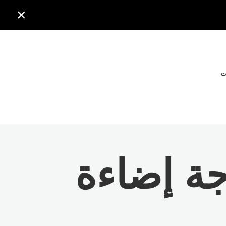

ت
ة إضاءة