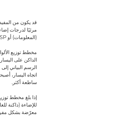
قد يكون من المفيد
(المعلومات) أو DISP (شاشة العرض) للتنقل بين شاشات المعلومات في أثناء تشغيل الصورة.
مخطط توزيع الألوا
الداكن على اليسار
الرسم البياني إل
اتجاه اليسار، أصب
ساطعة أكثر.
إذا بلغ مخطط توزيع
للإضاءة (داكنة للغ
معرّضة بشكل مفرط