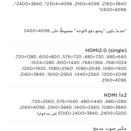
3840×2160، ‏4096×2160، ‏4096×2304*، ‏3840×2400*،
*عندما يكون "وضع دفع اللوحة" مضبوطًا على 4096×2400
HDMI2.0 (single)
640×480، ‏720×480، ‏720×576، ‏800×600، ‏1280×720،
‏1024×768، ‏1366×768، ‏1440×900، ‏1280×1024،
‏1920×1080، ‏2048×1080، ‏2560×1080، ‏1920×1200،
‏2048×1200، ‏2560×1440، ‏2560×1600، ‏3840×2160،
HDMI 1x2
1280×480، 1440×480، ‏1440×576، ‏2560×720،
‏3840×1080، ‏2560×1600، ‏3840×2160، ‏4096×2160،
3200×2400
، 3840×2400
(EDID غير مدعوم)
مكبر صوت مدمج