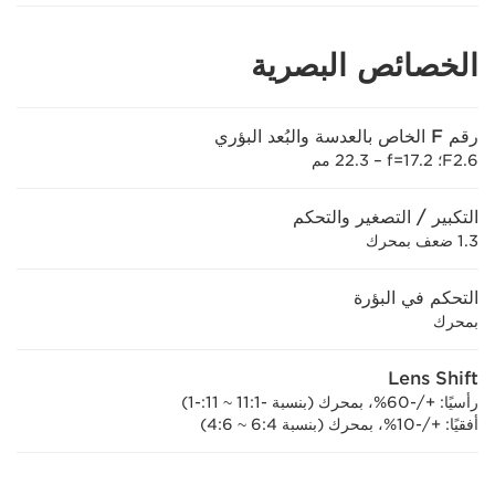
الخصائص البصرية
رقم F الخاص بالعدسة والبُعد البؤري
F2.6؛ ‏f=17.2 – ‏22.3 مم
التكبير / التصغير والتحكم
1.3 ضعف بمحرك
التحكم في البؤرة
بمحرك
Lens Shift
رأسيًا: +/-60%، بمحرك (بنسبة -1:‏11 ~ 11:-1)
أفقيًا: +/-10%، بمحرك (بنسبة 4:‏6 ~ 6:‏4)