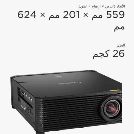
الأبعاد (عرض × ارتفاع × عمق)
559 مم × 201 مم × 624
مم
الوزن
26 كجم