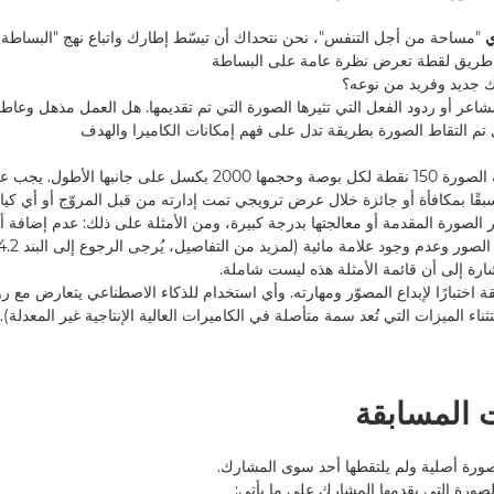
ي
"مساحة من أجل التنفس"، نحن نتحداك أن تبسّط إطارك واتباع نهج "البساطة ه
طريق لقطة تعرض نظرة عامة على البساطة
 جديد وفريد من نوعه؟
اعر أو ردود الفعل التي تثيرها الصورة التي تم تقديمها. هل العمل مذهل وعاطف
تم التقاط الصورة بطريقة تدل على فهم إمكانات الكاميرا والهدف
3.2. يجب أن تبلغ دقة الصورة 150 نقطة لكل بوصة وحجمها 2000 بكسل على
ًا بمكافأة أو جائزة خلال عرض ترويجي تمت إدارته من قبل المروّج أو أي كيا
حرير الصورة المقدمة أو معالجتها بدرجة كبيرة، ومن الأمثلة على ذلك: عدم إضافة أ
ارة إلى أن قائمة الأمثلة هذه ليست شاملة.
ابقة اختبارًا لإبداع المصوّر ومهارته. وأي استخدام للذكاء الاصطناعي يتعارض مع 