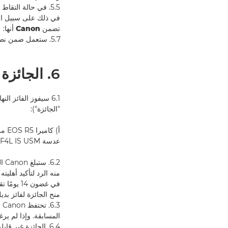
5.5. في حالة التق
في ذلك على سبيل الم
تضمن
Canon
أنها:
5.7. ستعمل ضمن نطاق الحقوق الممنوحة بموجب هذه الأحكام والشروط و/أو وفقًا لها
6. الجائزة
"الجائزة"):
أ) كاميرا EOS R5 من Canon
عدسة RF 24-105MM F4L IS USM من CANON
منح الجائزة لفائز بدي
.3
المسابقة. وإذا لم يرغب الفائز
6.4. الجائزة غير 