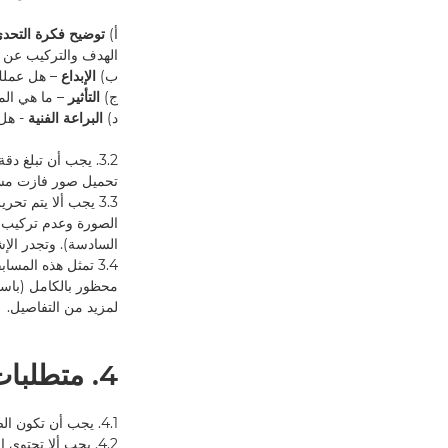
أ)
توضيح فكرة التحد
الهدف والتركيب عن 
ب)
الإبداع
– هل عملك
ج)
التأثير
– ما هي المش
د)
البراعة الفنية
- هل 
تحميل صور فازت مسبق
3.3 يجب ألا يتم ت
السادسة). وتجدر الإش
3.4 تمثل هذه المس
لمزيد من التفاصيل.
4. متطلبات المسابقة
4.1. يجب أن تكون الصورة أصلية ولم يلتقطها أحد سوى المشارك.
4.2. يجب ألا تحتوي الصورة التي يقدمها المشارك على ما يأتي: