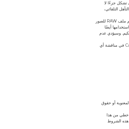
 تشكل جزءًا لا
تأهل التلقائي،
4.4. سيتم الاتصال بجميع المتأهلين للتصفيات النهائية المدرجين في قائمة مختصرة ويُطلب منهم تقديم ملف RAW للصور
ستخدامها أيضًا
تحكيم. وسيؤدي عدم
4.5. توافق أيضًا على أن تتصل بك Canon لأغراض إدارة المسابقة أو إذا كانت ترغب مجموعة Canon في مناقشة أي
المعنوية أو حقوق
 خطي من هذا
ا هو موضح في هذه الشروط