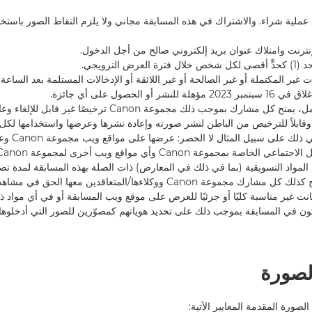
ء أي عملية شراء. والاشتراك في هذه المسابقة مجاني ولا يلزم التقاط الصور باستخ
أو الحصول على أي جائزة.
2.7. بمجرد تقديم العمل، يمنح كل مشارك بموجب ذلك مجموعة Canon ترخيصًا
 وقابلاً للترخيص من الباطن لنشر صورته وإعادة نشرها وعرضها واستخدامها لكل
بهذه المنافسة، ب
المواد التسويقية (بما في ذلك في المعارض) ذات الصلة بهذه المسابقة لمدة تص
انتهاء المسابقة. ويمنح كذلك كل مشارك مجموعة Canon ووكلاءها/المتعاقدين معها 
ا كانت غير مناسبة كليًا أو جزئيًا للعرض على موقع ويب المسابقة أو في أي مواد 
ون في المسابقة بموجب ذلك على تحديد هوياتهم كمصوّرين للصور التي أدخلوها أ