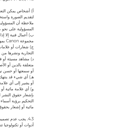
أ) أشخاص يمكن التعرف
ملاحظة أن المسؤولية
المسؤولية على نحو م
ب) أعمال فنية إلا إ
مجموعة Canon بموجب البند 2.7 من هذه الشروط والأحكام أو
ج) شعارات أو علامات
التجارية ونشرها من خلال مجموعة Canon بموجب البن
د) مشاهد مسيئة أو فاح
أو سمعتها أو حسن نوا
هـ) أي شيء قد ينتهك
أو يشير إلى أي علامة
و) أي علامة مائية أو
بإشعار حقوق النشر ال
التحكيم برؤية أسماء
مائية أو إشعار بحقوق
4.3. يجب عدم تصمي
أدوات أو تكنولوجيا 