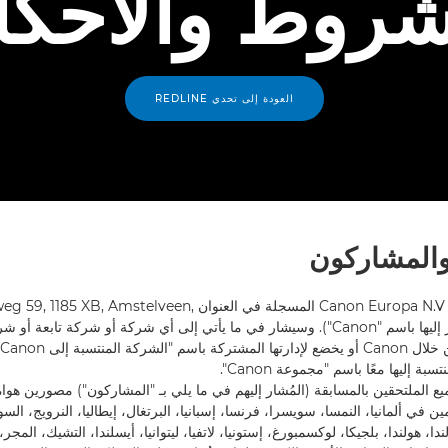
شروط والأحكا
العودة إلى تحدي REDLINE
1.1. المروّج هو شركة Canon Europa N.V المسجلة في العنوان telveen
Netherlands (يشار إليها باسم "Canon"). وسيشار في ما يأتي إلى أي شركة أو شركة تابع
ميع الملتحقين بالمسابقة (المُشار إليهم في ما يلي بـ "المشاركون") مصورين هوا
قيمين في ألمانيا، النمسا، سويسرا، فرنسا، إسبانيا، البرتغال، إيطاليا، النرويج، السو
دا، هولندا، بلجيكا، لوكسمبورغ، إستونيا، لاتفيا، ليتوانيا، أيسلندا، التشيك، المجر،