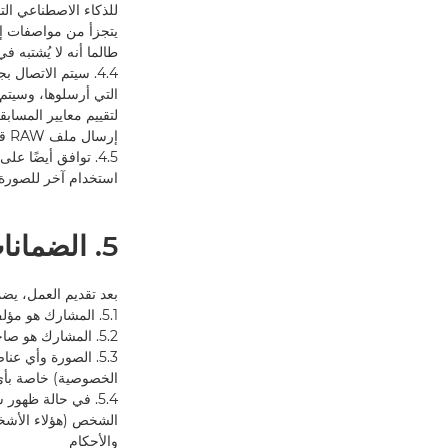
للذكاء الاصطناعي الت
يتجزأ من مواصفات إنت
طالما أنه لا يُشتبه 
التي أرسلوها، وسيتم 
لتقييم معايير المساب
إرسال ملف RAW قبل الموعد النهائي المحدد إلى عدم التأهل.
استخدام آخر للصورة 
5. الضمانات
بعد تقديم العمل، ي
5.1. المشارك هو مؤلف الصورة الوحيد؛
5.2. المشارك هو صاحب حقوق ملكية الصورة؛
5.3. الصورة وأي ع
الخصوصية) خاصة بأ
5.4. في حالة ظه
والأحكام