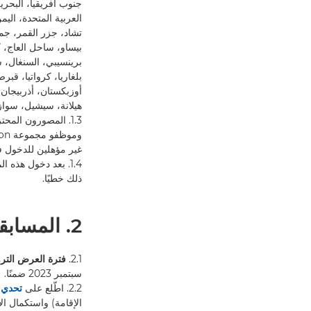
جنوب أفريقيا، البحرين
العربية المتحدة، الي
تشاد، جزر القمر، جمهور
بيساو، ساحل العاج، كين
برينسيبي، السنغال، س
بلغاريا، كرواتيا، قبر
أوزبكستان، أذربيجان،
هيلانة، سيشيل، سوازي
غير مؤهلين للدخول ف
1.4. بعد دخول هذه 
ذلك خطيًا.
2. المسابقة
2.1.
فترة العرض التر
سبتمبر 2023 ضمنًا.
2.2. اطّلع على
تحدي edline