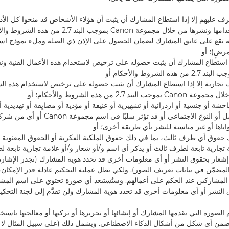
 عليهم إلا إذا استطاع المشارك أن يثبت أن هؤلاء الأشخاص قد منحوا كل الأذو
لتقديم الصورة واستخدامها ونشرها من خلال مجموعة Canon بموجب ال
 تقع على عاتق المشارك لضمان الحصول على الإذن ذي الصلة وملء نموذج است
رضٍ)؛ أو
ذا استطاع المشارك أن يثبت حصوله على ترخيص لاستخدام هذه الأعمال الفنية و
 تجارية إلا إذا استطاع المشارك أن يثبت حصوله على ترخيص لاستخدام هذه الش
د 2.7 من هذه الشروط والأحكام؛ أو
شة أو جنسية أو ازدرائية أو تشهيرية أو عنيفة أو مؤذية أو مضايِقة أو تهديدية أ
متعلقة بالدين أو الأصل أو النوع الاجتماعي أو قد تؤ
ياها أو غير مناسبة للنشر بأي طريقة أخرى؛ أو
 حقوق أي طرف ثالث، بما في ذلك حقوق الملكية الفكرية أو الحقوق المعنوية
 تجارية تابعة لطرف ثالث أو يذكر أي اسم و/أو شعار و/أو علامة تجارية تابعة ل
 إشعار بحقوق النشر أو أي معلومات أخرى قد تحدد هوية المشارك (تجدر الإشارة 
مضمّن في بيانات تعريف الصور). ولكي تظل عملية التحكيم عادلة قدر الإمكان، ل
 المشاركين عند الحكم على أعمالهم. وستُستبعد أي صورة تحتوي على اسم المشا
 النشر أو أي معلومات أخرى قد تحدد هوية المشارك ولن تقدَّم إلى لجنة التحكيم
م الصورة التي يقدمها المشارك أو إنشائها أو تحريرها أو تركيها أو معالجتها باستخ
تتضمن أي شكل من أشكال الذكاء الاصطناعي. ويشمل ذلك (على سبيل المثال لا