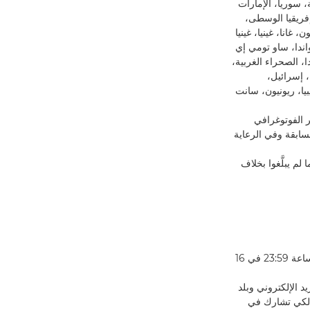
، سوريا، الإمارات
إفريقيا الوسطى،
 غانا، غينيا، غينيا
رواندا، ساو تومي إي
، الصحراء الغربية،
، إسرائيل،
يا، ريونيون، سانت
ن مجال التصوير الفوتوغرافي
 المسابقة وفي الرعاية
م يبلَّغوا بخلاف
: شارك ما بين الساعة 00:01 بتوقيت جرينتش في 19 أغسطس 2023 والساعة 23:59 في 16
د الإلكتروني وبلد
مة) واستكمال الاستبيان. وبعد ذلك، قم بتحميل صورة تستوفي المعايير المُدرجة أدناه في البند 3 لكي تشارك في