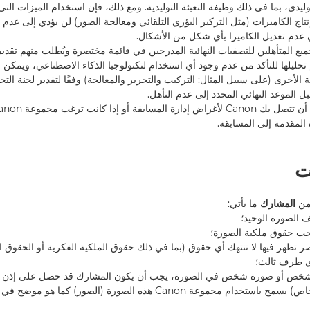
وليدي، بما في ذلك وظيفة التعبئة التوليدية. ومع ذلك، فإن استخدام الميزات التي
اج الكاميرات (مثل التركيز البؤري التلقائي ومعالجة الصور) لن يؤدي إلى عدم ال
في عدم تعديل الكاميرا بأي شكل من الأشكال.
تحليلها للتأكد من عدم وجود أي استخدام لتكنولوجيا الذكاء الاصطناعي، ويمكن ا
قة الأخرى (على سبيل المثال: التركيب والتحرير والمعالجة) وفقًا لتقدير لجنة ال
المقدمة إلى المسابقة.
ضمن
المشارك
ما يأتي:
ناصر تظهر فيها لا تنتهك أي حقوق (بما في ذلك حقوق الملكية الفكرية أو الحقوق 
ي طرف ثالث؛
ور شخص أو صورة شخص في الصورة، يجب أن يكون المشارك قد حصل على إذن
الشخص (هؤلاء الأشخاص) يسمح باستخدام مجموعة Canon هذه الصورة (الصور) كم