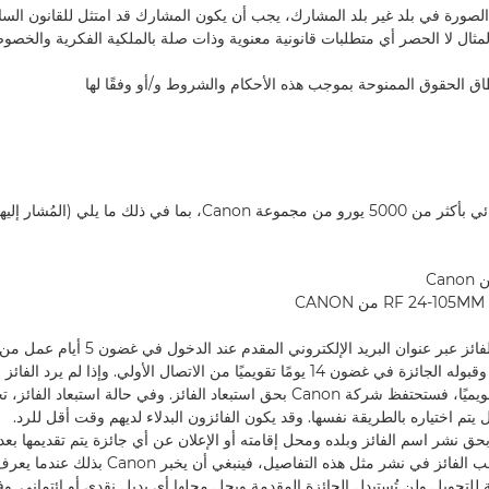
اط الصورة في بلد غير بلد المشارك، يجب أن يكون المشارك قد امتثل للقانون السار
ثال لا الحصر أي متطلبات قانونية معنوية وذات صلة بالملكية الفكرية والخصوص
6.1 سيفوز الفائز النهائي بأكثر من 5000 يورو من مجموعة Canon، بما في ذلك ما
6.2. ستبلغ Canon الفائز عبر عنوان البريد الإلك
منه الرد لتأكيد أهليته وقبوله الجائزة في غضون 14 يومًا تقويميًا من الاتصال الأولي. وإذا
ل يتم اختياره بالطريقة نفسها. وقد يكون الفائزون البدلاء لديهم وقت أقل للرد.
6. تحتفظ Canon بحق نشر اسم الفائز وبلده ومحل إقامته أو الإعلان عن أي جائزة يتم تقديمها بعد
 في نشر مثل هذه التفاصيل، فينبغي أن يخبر Canon بذلك عندما يعرف أنه قد فاز.
قابلة للتحويل ولن تُستبدل الجائزة المقدمة ويحل محلها أي بديل نقدي أو ائتماني. 