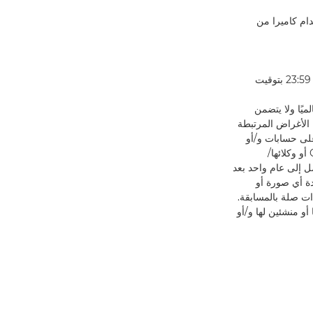
دام كاميرا من
2.6. لن تكون الإدخالات غير المكتملة أو غير الصالحة أو غير اللائقة أو الإدخالات المستلمة بعد الساعة 23:59 بتوقيت
 غير قابل للإلغاء وعالميًا ولا يتضمن
 الأغراض المرتبطة
ما في ذلك على سبيل المثال لا الحصر: عرضها على مواقع ويب مجموعة Canon وعلى حسابات و/أو
قنوات وسائل التواصل الاجتماعي الخاصة بمجموعة Canon وأي مواقع ويب أخرى لمجموعة Canon أو وكلائها/
ل إلى عام واحد بعد
الحق في مشاهدة أي صورة أو
ذات صلة بالمسابقة.
و منشئين لها و/أو