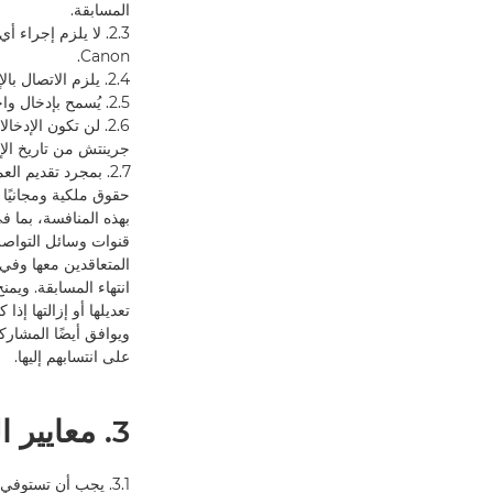
المسابقة.
2.3. لا يلزم إجرا
Canon.
2.4. يلزم الاتصال بالإنترنت وامتلاك عنوان بريد إلكتروني صالح من أجل الدخول.
2.5. يُسمح بإدخال واحد (1) كحدٍّ أقصى لكل شخص خلال فترة العرض الترويجي.
جرينتش من تاريخ الإغلاق في 16 سبتمبر 2023 مؤهلة للنشر 
حقوق ملكية ومجانيًا
المتعاقدين معها وفي 
تعديلها أو إزالتها إذ
ويوافق أيضًا المشارك
على انتسابهم إليها.
3. معايير الصورة
3.1. يجب أن تستوفي الصورة المقدمة المعايير الآتية: