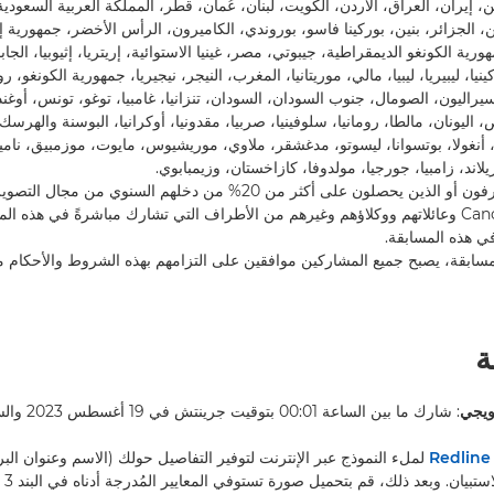
، إيران، العراق، الأردن، الكويت، لبنان، عُمان، قطر، المملكة العربية السعودية
من، الجزائر، بنين، بوركينا فاسو، بوروندي، الكاميرون، الرأس الأخضر، جمهورية 
ية الكونغو الديمقراطية، جيبوتي، مصر، غينيا الاستوائية، إريتريا، إثيوبيا، الجابون،
يا، ليبيريا، ليبيا، مالي، موريتانيا، المغرب، النيجر، نيجيريا، جمهورية الكونغو، 
يراليون، الصومال، جنوب السودان، السودان، تنزانيا، غامبيا، توغو، تونس، أوغندا
ص، اليونان، مالطا، رومانيا، سلوفينيا، صربيا، مقدونيا، أوكرانيا، البوسنة والهرسك
 أنغولا، بوتسوانا، ليسوتو، مدغشقر، ملاوي، موريشيوس، مايوت، موزمبيق، ناميب
لاند، زامبيا، جورجيا، مولدوفا، كازاخستان، وزيمبابوي.
1.3. المصورون المحترفون أو الذين يحصلون على أكثر من 20% من دخلهم السنوي م
وموظفو مجموعة Canon وعائلاتهم ووكلاؤهم وغيرهم من الأطراف التي تشارك مباشرةً في هذه
ي هذه المسابقة.
المسابقة، يصبح جميع المشاركين موافقين على التزامهم بهذه الشروط والأحكام ما ل
ويجي
R
لملء النموذج عبر الإنترنت لتوفير التفاصيل حولك (الاسم وعنوان البري
الإقا