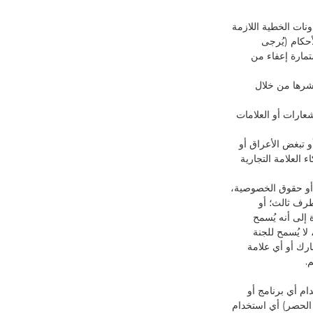
نات الخطية اللازمة
بند 2.7 من هذه الشروط والأحكام (يُرجى
مارة إعفاء من
نشرها من خلال
عارات أو العلامات
و تبغض الأعراق أو
ثر سلبًا في اسم مجموعة Canon أو أي من شركاء العلامة التجارية
 أو حقوق الخصوصية،
طرف ثالث؛ أو
إلى أنه يُسمح
ا يُسمح للجنة
رك أو أي علامة
.
دام أي برنامج أو
 الحصر) أي استخدام