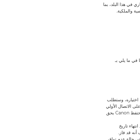
ي في هذا البلد، بما
ية والملكية.
 يلي (المُشار إليها في ما يلي بـ
تروني المقدم عند الدخول في غضون 5 أيام عمل من اختياره، وستطلب
 لم يرد الفائز على الاتصال الأولي
في غضون 14 يومًا تقويميًا، فستحتفظ شركة Canon بحق استبعاد الفائز. وفي حالة استبعاد الفائز، تحتفظ Canon بحق
 انتهاء تاريخ
وفي حالة عدم توافر