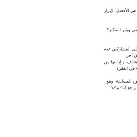
ي الأفضل" لإبراز
ي ويثير التفكير؟
 جانبها الأطول. يجب على المشاركين عدم
ن آخر.
هداف أو إزالتها من
الصورة وعدم تركيب الصور وعدم وجود علامة مائية (لمزيد من التفاصيل، يُرجى الرجوع إلى البند 4.2 في الفقرة
روح المسابقة، وهو
محظور بالكامل (باستثناء الميزات التي تُعد سمة متأصلة في الكاميرات العالية الإنتاجية غير المعدلة). راجع 4.3 و4.4