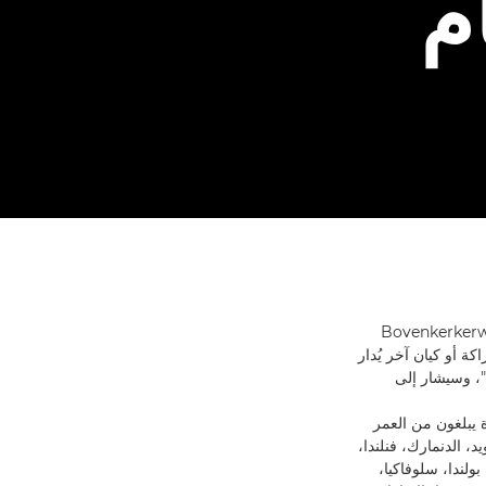
م
Bovenkerkerweg 59, 1185 XB, Ams,
ة أو شراكة أو كيان آخر يُدار
من وقت إلى آخر من خلال Canon أو يخضع لإدارتها المشتركة باسم "الشركة المنتسبة إلى Canon"، وسيشار إلى
ة يبلغون من العمر
يد، الدنمارك، فنلندا،
 بولندا، سلوفاكيا،