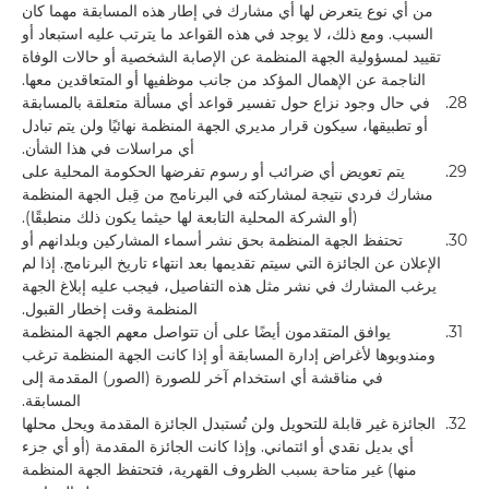
من أي نوع يتعرض لها أي مشارك في إطار هذه المسابقة مهما كان
السبب. ومع ذلك، لا يوجد في هذه القواعد ما يترتب عليه استبعاد أو
تقييد لمسؤولية الجهة المنظمة عن الإصابة الشخصية أو حالات الوفاة
الناجمة عن الإهمال المؤكد من جانب موظفيها أو المتعاقدين معها.
28.
في حال وجود نزاع حول تفسير قواعد أي مسألة متعلقة بالمسابقة
أو تطبيقها، سيكون قرار مديري الجهة المنظمة نهائيًا ولن يتم تبادل
أي مراسلات في هذا الشأن.
29.
يتم تعويض أي ضرائب أو رسوم تفرضها الحكومة المحلية على
مشارك فردي نتيجة لمشاركته في البرنامج من قِبل الجهة المنظمة
(أو الشركة المحلية التابعة لها حيثما يكون ذلك منطبقًا).
30.
تحتفظ الجهة المنظمة بحق نشر أسماء المشاركين وبلدانهم أو
الإعلان عن الجائزة التي سيتم تقديمها بعد انتهاء تاريخ البرنامج. إذا لم
يرغب المشارك في نشر مثل هذه التفاصيل، فيجب عليه إبلاغ الجهة
المنظمة وقت إخطار القبول.
31.
يوافق المتقدمون أيضًا على أن تتواصل معهم الجهة المنظمة
ومندوبوها لأغراض إدارة المسابقة أو إذا كانت الجهة المنظمة ترغب
في مناقشة أي استخدام آخر للصورة (الصور) المقدمة إلى
المسابقة.
32.
الجائزة غير قابلة للتحويل ولن تُستبدل الجائزة المقدمة ويحل محلها
أي بديل نقدي أو ائتماني. وإذا كانت الجائزة المقدمة (أو أي جزء
منها) غير متاحة بسبب الظروف القهرية، فتحتفظ الجهة المنظمة