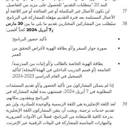
البند 20 "متطلبات التقديم" للحصول على مزيد من التفاصيل.
17.
لن تكون الأعمال غير المكتملة أو غير الصالحة أو غير اللائقة أو
الأعمال المستلمة بعد فترة التقديم مؤهلة للمشاركة في البرنامج.
18.
سيُطلب من المشاركين المختارين تقديم ما يلي ما بين
20 مارس
و
7 أبريل 2024
كحدٍّ أقصى:
تأكيد حضور البرنامج؛
صورة جواز السفر و/أو بطاقة الهوية لأغراض التحقق من
العمر
بطاقة الهوية الخاصة بالطالب و/أو إثبات من المدرسة/
الجامعة (أو قسم التدريب الداخلي في الهيئة/المجلة) لتأكيد
التسجيل في العام الدراسي 2023-2024.
إذا لم يتمكن المشاركون من تأكيد الحضور و/أو تقديم المستندات
المطلوبة في 7 أبريل 2024، فستنتهي مدة أهلية المشاركة في
البرنامج ويفقدون مكانهم.
19.
تُعد اللغة الإنجليزية هي اللغة الرسمية والوحيدة للمبادرة، ولن يتم
تقديم خدمات ترجمة، ويجب أن يتقن المشاركون اللغة الإنجليزية
بدرجة كافية للاستفادة من البرنامج، فضلاً عن الأدوات الضرورية
والمهارات المناسبة للمشاركة في البيئات الرقمية عبر الإنترنت.