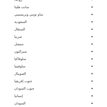
سانت هلينا
ساو تومي وبرينسيبي
السعودية
السنغال
صربيا
سيشل
سيراليون
سلوفاكيا
سلوفينيا
الصومال
جنوب إفريقيا
جنوب السودان
إسبانيا
السودان