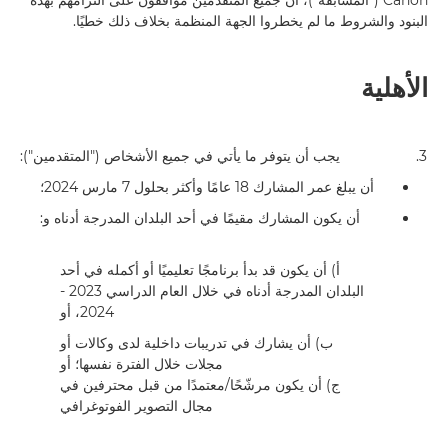
Canon ("المسابقة")، أن جميع المتقدمين موافقون على التزامهم بهذه
البنود والشروط ما لم يخطروا الجهة المنظمة بخلاف ذلك خطيًا.
الأهلية
3.
يجب أن يتوفر ما يأتي في جميع الأشخاص ("المتقدمين"):
أن يبلغ عمر المشارك 18 عامًا وأكثر بحلول 7 مارس 2024؛
أن يكون المشارك مقيمًا في أحد البلدان المدرجة أدناه و:
أ) أن يكون قد بدأ برنامجًا تعليميًا أو أكمله في أحد
البلدان المدرجة أدناه في خلال العام الدراسي 2023 -
2024، أو
ب) أن يشارك في تدريبات داخلية لدى وكالات أو
مجلات خلال الفترة نفسها؛ أو
ج) أن يكون مرشّحًا/معتمدًا من قبل محترفين في
مجال التصوير الفوتوغرافي