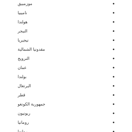
موزمبيق
ناميبيا
هولندا
النيجر
نيجيريا
مقدونيا الشمالية
النرويج
عمان
بولندا
البرتغال
قطر
جمهورية الكونغو
ريونيون
رومانيا
رواندا