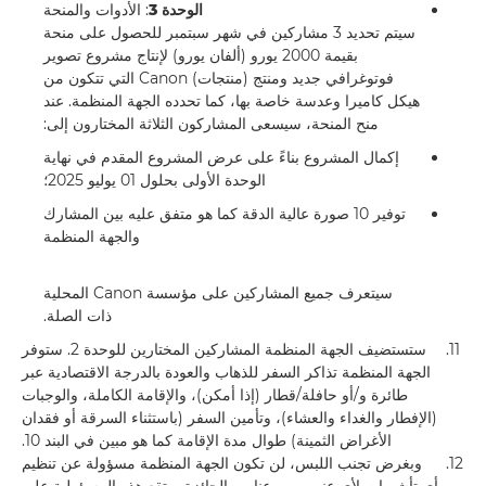
الوحدة 3
: الأدوات والمنحة
سيتم تحديد 3 مشاركين في شهر سبتمبر للحصول على منحة
بقيمة 2000 يورو (ألفان يورو) لإنتاج مشروع تصوير
فوتوغرافي جديد ومنتج (منتجات) Canon التي تتكون من
هيكل كاميرا وعدسة خاصة بها، كما تحدده الجهة المنظمة. عند
منح المنحة، سيسعى المشاركون الثلاثة المختارون إلى:
إكمال المشروع بناءً على عرض المشروع المقدم في نهاية
الوحدة الأولى بحلول 01 يوليو 2025؛
توفير 10 صورة عالية الدقة كما هو متفق عليه بين المشارك
والجهة المنظمة
سيتعرف جميع المشاركين على مؤسسة Canon المحلية
ذات الصلة.
11.
ستستضيف الجهة المنظمة المشاركين المختارين للوحدة 2. ستوفر
الجهة المنظمة تذاكر السفر للذهاب والعودة بالدرجة الاقتصادية عبر
طائرة و/أو حافلة/قطار (إذا أمكن)، والإقامة الكاملة، والوجبات
(الإفطار والغداء والعشاء)، وتأمين السفر (باستثناء السرقة أو فقدان
الأغراض الثمينة) طوال مدة الإقامة كما هو مبين في البند 10.
12.
وبغرض تجنب اللبس، لن تكون الجهة المنظمة مسؤولة عن تنظيم