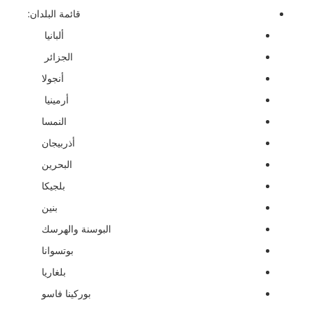
قائمة البلدان:
ألبانيا
الجزائر
أنجولا
أرمينيا
النمسا
أذربيجان
البحرين
بلجيكا
بنين
البوسنة والهرسك
بوتسوانا
بلغاريا
بوركينا فاسو