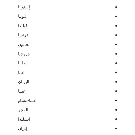
إستونيا
إثيوبيا
فنلندا
فرنسا
الجابون
جورجيا
ألمانيا
غانا
اليونان
غينيا
غينيا-بيساو
المجر
آيسلندا
إيران