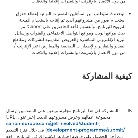
من دون الاتصال بالإنترنت) والنشرات إعلانية واللافتات
الوحدة 3: سيُطلب من المتأهلين للتصفيات النهائية إعطاء حقوق
استخدام صور من مشروعهم الذي تم إنتاجه باستخدام المنحة
للترويج للبرنامج، وأنفسهم كأحد الحاضرين على Canon؛ من
حيث مواقع الويب ومواقع التواصل الاجتماعي والقنوات ورسائل
البريد الإلكتروني المباشرة والعروض التقديمية للشركات ومقاطع
الفيديو والتقارير والإصدارات الصحفية والمعارض (عبر الإنترنت /
من دون الاتصال بالإنترنت) والنشرات إعلانية واللافتات
كيفية المشاركة
16.
المشاركة في هذا البرنامج مجانية. ويتعين على المتقدمين إرسال
canon-europe.com/get-involved/student-
(
development-programme/submit/‎
) في خلال فترة التقديم
من أجل الحصول على فرصة اختيارهم للاشتراك في البرنامج. راجع