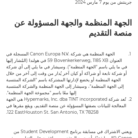
جرينتش من يوم 7 مارس 2024
الجهة المنظمة والجهة المسؤولة عن
منصة التقديم
1.
الجهة المنظمة هي شركة Canon Europa N.V.‎ المسجلة في
العنوان 59‎ Bovenkerkerweg, 1185 XB في هولندا (المُشار إليها
في ما يلي باسم "الجهة المنظمة"). وسيشار في ما يلي إلى أي شركة
أو شركة تابعة أو شراكة أو كيان آخر يُدار من وقت إلى آخر من خلال
الجهة المنظمة أو يخضع لإدارتها المشتركة باسم "الشركة المنتسبة
إلى الجهة المنظمة"، وسيشار إلى الجهة المنظمة والشركة المنتسبة
إليها معًا باسم "مجموعة الجهة المنظمة".
2.
تُعد شركة Hypemarks, Inc. dba TINT incorporated هي الجهة
المعالجة للبيانات بصفتها المسؤولة عن منصة التقديم، ويقع مقرها في
122‎ EastHouston St. San Antonio, TX 78258.
ويعني الاشتراك في مسابقة برنامج Student Development من