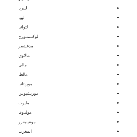
ليبريا
ليبيا
لتوانيا
لوكسمبورج
مدغشقر
مالاوي
مالي
مالطا
موريتانيا
موريشيوس
مايوت
مولدوفا
مونتينيغرو
المغرب