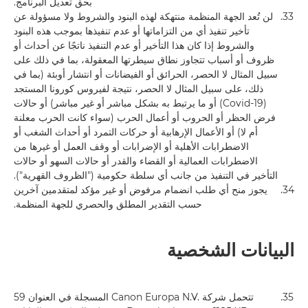
بحق تعديل البرنامج.
33.
لن تُعد الجهة المنظمة منتهكة لهذه البنود والشروط ولا مسؤولة عن
تأخير تنفيذ أي من التزاماتها أو عدم تنفيذها بموجب هذه البنود
والشروط إذا كان هذا التأخير أو عدم التنفيذ ناتجًا عن أحداث أو
ظروف أو أسباب تتجاوز نطاق سيطرتها المعقولة، بما في ذلك على
سبيل المثال لا الحصر، الحرائق أو الفيضانات أو انتشار أوبئة (بما في
ذلك، على سبيل المثال لا الحصر، نتيجة لفيروس كورونا المستجد
(Covid-19) أو ما يرتبط به بشكل مباشر أو غير مباشر) أو حالات
فرض الحظر أو الحروب أو أعمال الحرب (سواء كانت الحرب معلنة
أم لا) أو الأعمال الإرهابية أو حركات التمرد أو أحداث الشغب أو
الاضطرابات الأهلية أو الإضرابات أو وقف العمل أو غيرها من
الاضطرابات العمالية أو القضاء والقدر أو حالات السهو أو حالات
التأخير في التنفيذ من جانب أي سلطة حكومية ("الظروف القهرية").
34.
يجوز منح أي طلب انضمام مرفوض أو غير مؤكد لمتقدمين آخرين
حسب التقدير المطلق والحصري للجهة المنظمة.
البيانات الشخصية
35.
تتحمل شركة Canon Europa N.V.‎ المسجلة في العنوان ‎59