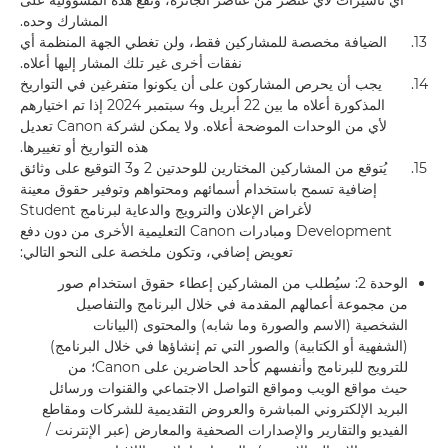
أي تأشيرات لأي عنصر من عناصر الجائزة، وتقع هذه المسؤولية على
المشارك وحده.
13.
الضيافة مخصصة للمشاركين فقط، ولن تغطي الجهة المنظمة أي
نفقات أخرى غير تلك المشار إليها أعلاه.
14.
يجب أن يحرص المشاركون على أن يكونوا متفرغين في التواريخ
المذكورة أعلاه ما بين 22 أبريل و4 سبتمبر 2024 إذا تم اختيارهم
لأي من الوحدات الموضحة أعلاه. ولا يمكن لشركة Canon تعديل
هذه التواريخ أو تغييرها.
15.
يُتوقع من المشاركين المختارين للوحدتين 2 و3 التوقيع على وثائق
إضافية تسمح باستخدام أسمائهم ومحتواهم وتوفير حقوق معينة
لأغراض الإعلان والترويج والدعاية لبرنامج Student
Development ومبادرات Canon التعليمية الأخرى من دون دفع
تعويض إضافي، وتكون ملخصة على النحو التالي:
الوحدة 2: سيُطلب من المشاركين إعطاء حقوق استخدام صور
من مجموعة أعمالهم المقدمة في خلال البرنامج والتفاصيل
الشخصية (الاسم والصورة وما شابه) والمحتوى (البيانات
(الشفهية أو الكتابية) والصور التي تم إنشاؤها في خلال البرنامج)
للترويج للبرنامج وأنفسهم كأحد الحاضرين على Canon؛ من
حيث مواقع الويب ومواقع التواصل الاجتماعي والقنوات ورسائل
البريد الإلكتروني المباشرة والعروض التقديمية للشركات ومقاطع
الفيديو والتقارير والإصدارات الصحفية والمعارض (عبر الإنترنت /