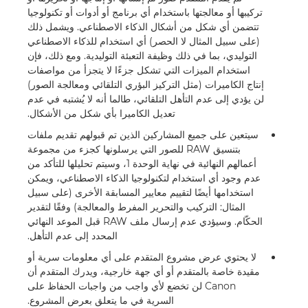
تركيبها أو معالجتها باستخدام أي برنامج أو أدوات أو تكنولوجيا
تتضمن أي شكل من أشكال الذكاء الاصطناعي. ويشمل ذلك
(على سبيل المثال لا الحصر) أي استخدام للذكاء الاصطناعي
التوليدي، بما في ذلك وظيفة التعبئة التوليدية. ومع ذلك، فإن
استخدام الميزات التي تشكل جزءًا لا يتجزأ من مواصفات
إنتاج الكاميرات (مثل التركيز البؤري التلقائي ومعالجة الصور)
لن يؤدي إلى عدم التأهل التلقائي، طالما أنه لا يُشتبه في عدم
تعديل الكاميرا بأي شكل من الأشكال.
سيتعين على جميع المشاركين الذين تم قبولهم تقديم ملفات
بتنسيق RAW للصور التي يرسلونها كجزء من مجموعة
أعمالهم النهائية في نهاية الوحدة 1، وسيتم تحليلها للتأكد من
عدم وجود أي استخدام لتكنولوجيا الذكاء الاصطناعي، ويمكن
استخدامها أيضًا لتقييم معايير المسابقة الأخرى (على سبيل
المثال: التركيب والتحرير المفرط والمعالجة) وفقًا لتقدير
الحكّام. وسيؤدي عدم إرسال ملف RAW قبل الموعد النهائي
المحدد إلى عدم التأهل.
لا يحتوي عرض مشروع المتقدم على أي معلومات سرية أو
مقيدة خاصة بالمتقدم أو أي جهة خارجية، ويدرك المتقدم أن
Canon لن تخضع لأي واجب من واجبات الحفاظ على
السرية في ما يتعلق بعرض المشروع.