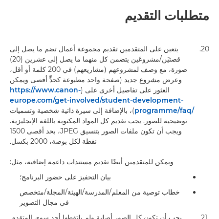
متطلبات التقديم
20.
يتعين على المتقدمين تقديم مجموعة أعمال تضم ما يصل إلى
قصتيَن/مشروعَين يتضمن كل منهما ما يصل إلى عشرين (20)
صورة، مع وصف لمشروعهم (مشاريعهم) في 200 كلمة أو أقل،
وعرض مشروع جديد (صفحة واحد مطبوعة كحدٍّ أقصى ويمكن
العثور على تفاصيل أخرى على (
https://www.canon-
europe.com/get-involved/student-development-
programme/faq/‎
)، بالإضافة إلى سيرة ذاتية شخصية وتسميات
توضيحية للصور. يجب تقديم كل المواد المكتوبة باللغة الإنجليزية.
ويجب أن تكون ملفات الصور بتنسيق JPEG، بحد أقصى 1500
نقطة لكل بوصة، 2000 بكسل.
ويمكن للمتقدمين أيضًا تقديم مستندات داعمة إضافية، مثل:
بيان التحفيز على حضور البرنامج؛
خطاب توصية من المعلم/المدرسة/الهيئة/المجلة/متخصص
في مجال التصوير
21.
يجب أن تكون كل الصور أصلية ولم يلتقطها أحد سوى المتقدم.