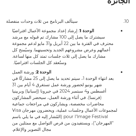
الجائزة
10.
سيتألف البرنامج من ثلاث وحدات منفصلة
الوحدة 1
: إرشاد إعداد مجموعة الأعمال افتراضيًا
سيشترك ما يصل إلى 100 مشارك تم قبوله مع مرشد
محترف في الفترة ما بين 22 أبريل و31 مايو لدعم مجموعة
أعمالهم وعرض مشروعهم الجديد وتحسينهما. وسيُمنح كل
مشارك ما يصل إلى ثلاث جلسات تمتد كل منها لساعة.
وستُعقد كل الجلسات افتراضيًا.
الوحدة 2
: ورشة العمل
بعد انتهاء الوحدة 1، سيتم تحديد ما يصل إلى 25 مشاركًا في
شهر يونيو لحضور ورشة عمل تستغرق 4 أيام بين 31
أغسطس و4 سبتمبر 2024 في جيرونا (إسبانيا) وبربينيا
(فرنسا). في أثناء ورشة العمل، سيحضر المشاركون
محاضرات مخصصة، ويشاركون في مراجعات جماعية
لمجموعات الأعمال وجلسات عملية، ويحضرون مهرجان Visa
pour l’Image Festival (المُشار إليه في ما يلي باسم
"المهرجان")، ويستفيدون من فرص التواصل مع ممثلين من
مجال التصوير والإعلام.