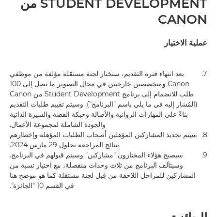
STUDENT DEVELOPMENT من
CANON
عملية الاختيار
7.
بعد انتهاء فترة التقديم، ستختار لجنة مستقلة مؤلفة من موظفي
Canon ومتخصصين خارجيين في مجال التصوير ما يصل إلى 100
طلب للانضمام إلى برنامج Student Development من Canon
(المُشار إليه في ما يلي باسم "البرنامج"). وسيتم تقييم طلبات التقديم
بناءً على المهارات الروائية والأصالة وحبكة القصة والسيرة الذاتية
والجودة الشاملة لمجموعة الأعمال.
8.
سيتم تحديد المشاركين المؤهلين أصحاب الطلبات المؤهلة وإخطارهم
بنتائج المراجعة بحلول 29 مارس 2024.
9.
سيصبح هؤلاء المختارون "مشاركين" وسيتم قبولهم في البرنامج.
وسيتألف البرنامج من ثلاث وحدات منفصلة، مع اختيار نسبة من
المشاركين للمراحل اللاحقة من قِبل لجنة مستقلة كما هو موضح هنا
في القسم 10 "الجائزة".