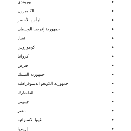
بوروندي
الكاميرون
الرأس الأخضر
جمهورية إفريقيا الوسطى
تشاد
كوموروس
كرواتيا
قبرص
جمهورية التشيك
جمهورية الكونغو الديموقراطية
الدانمارك
جيبوتي
مصر
غينيا الاستوائية
إريتريا