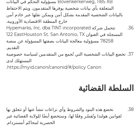
Bovenkerkerweg, 1185 XB مسؤولية التحكم في البيانات
المتعلقة بأي بيانات شخصية يوفرها المتقدمون. ويتم الاحتفاظ
بالبيانات الشخصية المقدمة بشكل آمن ويمكن نقلها عبر خادم آمن
خارج المنطقة الاقتصادية الأوروبية.
36.
تتحمل شركة Hypemarks, Inc. dba TINT incorporated
المسجلة في العنوان 122‎ EastHouston St. San Antonio, TX
78258 مسؤولية معالجة البيانات بصفتها المسؤولة عن منصة
التقديم.
37.
تخضع البيانات الشخصية التي تُجمع من المتقدمين لسياسة خصوصية
المستهلك لدى
Canon‏ https://myid.canon/canonid/#/policy.
السلطة القضائية
38.
تخضع هذه البنود والشروط وأي نزاعات تنشأ عنها أو تتعلق بها
لقوانين هولندا وتُفسّر وفقًا لها، وستخضع أيضًا للولاية القضائية غير
الحصرية لمحاكم أمستردام.