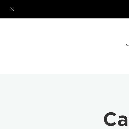

ت
Ca