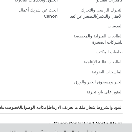
كاميرات الفيديو
الحلول والخدمات التجارية
التحرك الرأسي والتحرك
ابحث عن شريك أعمال
الأفقي والتكبير/التصغير عن بُعد
Canon
العدسات
الطابعات المنزلية والمخصصة
للشركات الصغيرة
طابعات المكتب
الطابعات عالية الإنتاجية
الماسحات الضوئية
الحبر ومسحوق الحبر والورق
العثور على بائع تجزئة
البنود والشروط
إشعار ملفات تعريف الارتباط
إمكانية الوصول
الخصوصية
بيا
Canon Central and North Africa