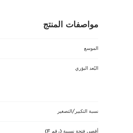
مواصفات المنتج
الموسع
البُعد البؤري
نسبة التكبير/التصغير
أقصى فتحة نسبية (رقم F)