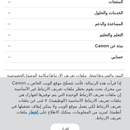
المنتجات
الخدمات والحلول
المساعدة والدعم
التعلم والتعليم
نبذة عن Canon
حسابي
البنود والشروط
إشعار ملفات تعريف الارتباط
إمكانية الوصول
الخصوصية
بيان أشكال الرق المعاصرة (PDF)
المستهلك: مكان الشراء
إذا قرأت هذه الرسالة، فأنت تتصفّح موقع الويب الخاص بـ Canon
الأعمال التجارية: أماكن الشراء
إعدادات ملفات تعريف الارتباط
من محرك بحث يقوم بحظر ملفات تعريف الارتباط غير الأساسية.
إن ملفات تعريف الارتباط الوحيدة التي يتم توفيرها لجهازك هي
ملفات تعريف الارتباط الأساسية (الوظيفية). لا غنى عن ملفات
Canon Central and North Africa
تعريف الارتباط لكي يعمل موقع الويب ولا يمكن إيقاف تشغيلها في
أنظمتنا. لمزيد من المعلومات، يمكنك الاطلاع على
إشعار
ملفات
تعريف الارتباط.
إقرار
حقوق الطبع والنشر 2026. جميع الحقوق محفوظة.