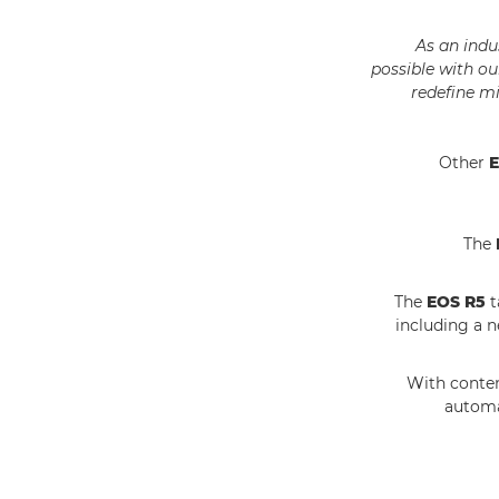
“As an ind
possible with o
redefine mi
Other
E
The
The
EOS R5
t
including a 
With conten
automa