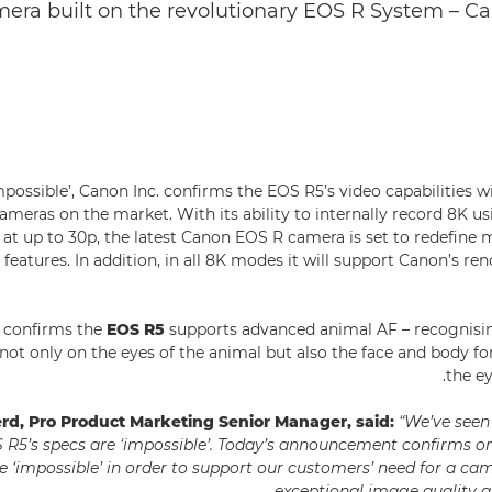
era built on the revolutionary EOS R System – Can
possible’, Canon Inc. confirms the EOS R5’s video capabilities wi
meras on the market. With its ability to internally record 8K usi
 at up to 30p, the latest Canon EOS R camera is set to redefine m
features. In addition, in all 8K modes it will support Canon’s re
o confirms the
EOS R5
supports advanced animal AF – recognisin
g not only on the eyes of the animal but also the face and body f
the ey
rd, Pro Product Marketing Senior Manager, said:
“We’ve seen
 R5’s specs are ‘impossible’. Today’s announcement confirms o
e ‘impossible’ in order to support our customers’ need for a cam
exceptional image quality a