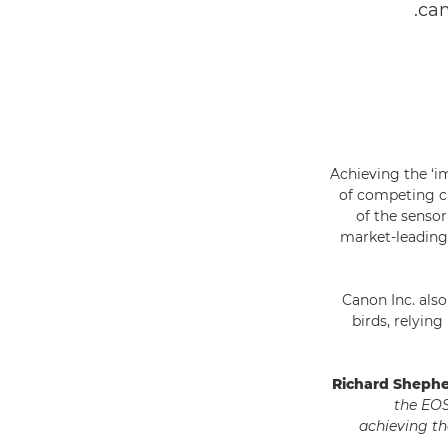
cam
Achieving the ‘im
of competing ca
of the sensor
market-leading 
Canon Inc. als
birds, relyin
Richard Shephe
the EOS
achieving th