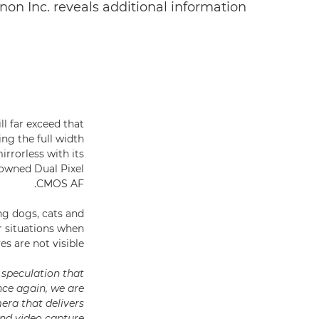
on Inc. reveals additional information.
ll far exceed that
ng the full width
irrorless with its
nowned Dual Pixel
CMOS AF.
g dogs, cats and
or situations when
es are not visible.
 speculation that
nce again, we are
era that delivers
nd video capture.