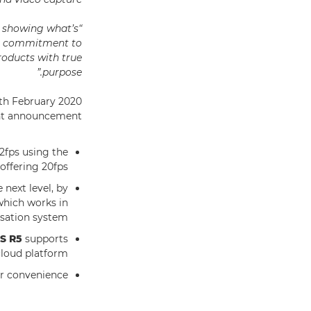
d showing what’s
our commitment to
roducts with true
purpose.”
3th February 2020
t announcement:
2fps using the
offering 20fps
next level, by
which works in
isation system
S R5
supports
cloud platform
or convenience.