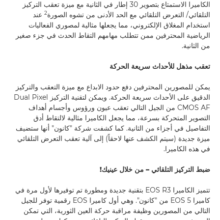
الكاميرا الاستمتاع بتصوير 30 إطار في الثانية مع ميزة تعقب التركيز
2
التلقائي/ التعرض التلقائي مع الحد الأدنى من تشوه الصورة
عند
استخدام المغلاق الإلكتروني، مما يجعلها مثالية لمصوري الفعاليات
الرياضية المحترفين ممن تتطلب مهامهم التقاط الحدث في جزء صغير
من الثانية.
تعقب مذهل للأحداث سريعة الحركة
يمكن للمصورين المحترفين دفع حدود الابداع مع ميزة التعقب والتركيز
الدقيق على الأحداث سريعة الحركة. ويمكن لتقنية التركيز Dual Pixel
CMOS AF من الجيل التالي تعقب عيون ورؤوس وأجسام أهداف
التصوير المتحركة بسرعة، مما يجعل الكاميرا مثالية لالتقاط أدق
التفاصيل في أجزاء من الثانية. كما كشفت شركة "كانون" أنها ستضيف
ميزة جديدة (سيتم الكشف عنها لاحقاً) إلى آلية تعقب التعرض التلقائي
في هذه الكاميرا.
ضبط التركيز التلقائي – من خلال عينيك!
تتميز الكاميرا EOS R3 بتقنية جديدة ومطورة تم توفيرها لأول مرة في
كاميرا EOS 5 من "كانون". وهي أول كاميرا EOS رقمية توفر للجيل
التالي من المصورين وظيفة مراقبة حركة العين الثورية، التي تمكن