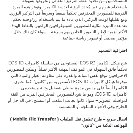
المستخدمين من تحديد نقطة التركيز التلقائي وتحريكها بسهولة
باستخدام عيونهم عبر مُحدد الرؤية لعدسة الكاميرا. وتوفر هذه الميزة
الفريدة للمصورين المحترفين تحكماً طبيعياً وسريعاً في التركيز البؤري.
ومع تقليلها لوقت التركيز، الذي عادة ما يتم باستخدام زر/وحدة تحكم،
تعد هذه الميزة مثالية للمصورين الفوتوغرافيين الراغبين بالتقاط الهدف
الأكثر أهمية لإطار التصوير الخاص بهم بسرعة – سواء كان ذلك خلال
مؤتمر صحفي أو تصوير رياضة جماعية.
احترافية التصميم
يتيح هيكل الكاميرا EOS R3 المستوحى من سلسلة كاميرات EOS-1D
تحكماً فائق السهولة في المواقف المهنية الأكثر تطلباً. ويمكن للمصورين
الاحترافيين توقع نفس المتانة والقدرة على مقاومة الغبار والمياه التي
توفرها هياكل كاميرات EOS-1D الأسطورية من "كانون". كما تحتوي
الكاميرا أيضاً على مقبض مدمج يحظى بتفضيل وثقة مستخدمي
كاميرات EOS-1D، وهو ما يتيح للمصورين المحترفين المزيد من الثقة
لمواصلة التصوير – سواء كانوا بجانب الملعب أو المسبح، في الداخل أو
الخارج وفي الأجواء المثلجة أو المشمسة.
اتصال سريع – طرح تطبيق نقل الملفات (
Mobile File Transfer
)
للهواتف الذكية من "كانون"