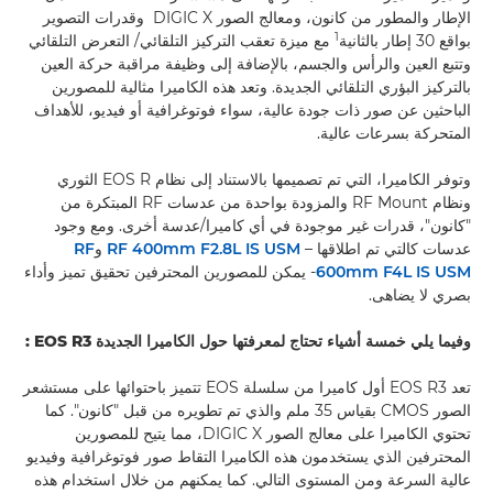
الإطار والمطور من كانون، ومعالج الصور DIGIC X وقدرات التصوير
1
بواقع 30 إطار بالثانية
مع ميزة تعقب التركيز التلقائي/ التعرض التلقائي
وتتبع العين والرأس والجسم، بالإضافة إلى وظيفة مراقبة حركة العين
بالتركيز البؤري التلقائي الجديدة. وتعد هذه الكاميرا مثالية للمصورين
الباحثين عن صور ذات جودة عالية، سواء فوتوغرافية أو فيديو، للأهداف
المتحركة بسرعات عالية.
وتوفر الكاميرا، التي تم تصميمها بالاستناد إلى نظام EOS R الثوري
ونظام RF Mount والمزودة بواحدة من عدسات RF المبتكرة من
"كانون"، قدرات غير موجودة في أي كاميرا/عدسة أخرى. ومع وجود
عدسات كالتي تم اطلاقها –
RF 400mm F2.8L IS USM
و
RF
600mm F4L IS USM
- يمكن للمصورين المحترفين تحقيق تميز وأداء
بصري لا يضاهى.
وفيما يلي خمسة أشياء تحتاج لمعرفتها حول الكاميرا الجديدة
EOS R3
:
تعد EOS R3 أول كاميرا من سلسلة EOS تتميز باحتوائها على مستشعر
الصور CMOS بقياس 35 ملم والذي تم تطويره من قبل "كانون". كما
تحتوي الكاميرا على معالج الصور DIGIC X، مما يتيح للمصورين
المحترفين الذي يستخدمون هذه الكاميرا التقاط صور فوتوغرافية وفيديو
عالية السرعة ومن المستوى التالي. كما يمكنهم من خلال استخدام هذه