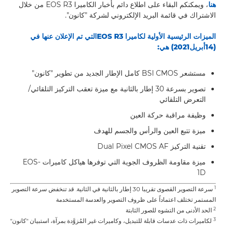
هنا
، ويمكنكم البقاء على اطلاع دائم بأخبار الكاميرا EOS R3 من خلال
الاشتراك في قائمة البريد الإلكتروني لشركة "كانون".
الميزات الرئيسية الأولية لكاميرا
EOS R3
التي تم الإعلان عنها في
(
14
أبريل
2021
) هي:
مستشعر BSI CMOS كامل الإطار الجديد من تطوير "كانون"
تصوير بسرعة 30 إطار بالثانية مع ميزة تعقب التركيز التلقائي/
التعرض التلقائي
وظيفة مراقبة حركة العين
ميزة تتبع العين والرأس والجسم للهدف
تقنية التركيز Dual Pixel CMOS AF
ميزة مقاومة الظروف الجوية التي توفرها هياكل كاميرات EOS-
1D
1
سرعة التصوير القصوى تقريبا 30 إطار بالثانية في الثانية. قد تنخفض سرعة التصوير
المستمر تختلف اعتماداً على ظروف التصوير والعدسة المستخدمة
2
الحد الأدنى من التشوه للصور الثابتة
3
لكاميرات ذات عدسات قابلة للتبديل، وكاميرات غير المُزوَّدة بمرآة، استبيان "كانون"