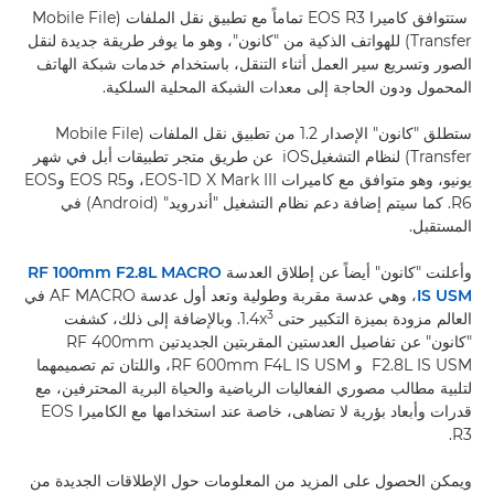
ستتوافق كاميرا EOS R3 تماماً مع تطبيق نقل الملفات (Mobile File
Transfer) للهواتف الذكية من "كانون"، وهو ما يوفر طريقة جديدة لنقل
الصور وتسريع سير العمل أثناء التنقل، باستخدام خدمات شبكة الهاتف
المحمول ودون الحاجة إلى معدات الشبكة المحلية السلكية.
ستطلق "كانون" الإصدار 1.2 من تطبيق نقل الملفات (Mobile File
Transfer) لنظام التشغيلiOS عن طريق متجر تطبيقات أبل في شهر
يونيو، وهو متوافق مع كاميرات EOS-1D X Mark III، وEOS R5 وEOS
R6. كما سيتم إضافة دعم نظام التشغيل "أندرويد" (Android) في
المستقبل.
وأعلنت "كانون" أيضاً عن إطلاق العدسة
RF 100mm F2.8L MACRO
IS USM
، وهي عدسة مقربة وطولية وتعد أول عدسة AF MACRO في
3
العالم مزودة بميزة التكبير حتى 1.4x
. وبالإضافة إلى ذلك، كشفت
"كانون" عن تفاصيل العدستين المقربتين الجديدتين RF 400mm
F2.8L IS USM و RF 600mm F4L IS USM، واللتان تم تصميمهما
لتلبية مطالب مصوري الفعاليات الرياضية والحياة البرية المحترفين، مع
قدرات وأبعاد بؤرية لا تضاهى، خاصة عند استخدامها مع الكاميرا EOS
R3.
ويمكن الحصول على المزيد من المعلومات حول الإطلاقات الجديدة من