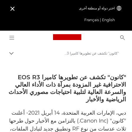
اختر دولة أو منطقة أخرى

Français
|
English
Logo, back to home page
"كانون" تكشف عن تطويرها كاميرا EOS R3 الاحترافية غير المزودة بمرآة ذات الأداء العالي والسرعة العالية لتلبية احتياجات مصوري الأحداث الرياضية والأخبار - مركز الصحافة- كانون
مسار ال
Canon
المركز الصحفي لدى Canon
"كانون" تكشف عن تطويرها كاميرا EOS R3
الاحترافية غير المزودة بمرآة ذات الأداء العالي
الإصدارات الصحفية - المركز الصحفي لدى Canon
والسرعة العالية لتلبية احتياجات مصوري الأحداث
الرياضية والأخبار
دبي، الإمارات العربية المتحدة، 14 أبريل 2021- أعلنت
"كانون" (Canon Inc.) بالتزامن مع الأخبار حول طرحها
ثلاث عدسات من نوع RF وتطبيق جديد لتبادل الملفات،