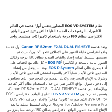
1
نظام EOS VR SYSTEM المتطور يتضمن أول
عدسة في العالم
للكاميرات الرقمية ذات العدسة القابلة للتغيير تتيح تصوير الواقع
الافتراضي بنطاق 180 درجة باستخدام كاميرا ذات مستشعر واحد
وتعد عدسة
Canon RF 5.2mm F2.8L DUAL FISHEYE
أول عدسة
واقع افتراضي قابلة للتغيير على الإطلاق تنتجها "كانون"، حيث تم
تصميمها لتبسيط عملية إعداد والتقاط الفيديو بنطاق 180 درجة وكذلك
2
الصور الثابتة باستخدام الكاميرا
EOS R5
– كل ذلك مع الحفاظ على
أداء بصري عالي لنظام
EOS R System
. وهذا ما يجعل من إنشاء
المحتوى ثلاثي الأبعاد عملياً أكثر بالنسبة لمنشئي المحتوى ثلاثي الأبعاد
وشركات الإنتاج المحترفة، وكذلك المصورين المحترفين الذي يتطلعون
إلى دخول سوق الواقع الافتراضي من خلال استخدام نظام أكثر كفاءة.
وبالإضافة إلى عدسة Canon RF 5.2mm F2.8L DUAL FISHEYE،
يتضمن نظام كانون
EOS VR SYSTEM
تطبيق الواقع الافتراضي (EOS
VR Utility)، الذي طورته "كانون" مؤخراً والأداة الإضافية (EOS VR
Plug-in for Adobe Premiere Pro)، وذلك لتبسيط عملية ما بعد
الإنتاج الخاصة بتصوير الواقع الافتراضي بنطاق 180 درجة، مما يعزز من