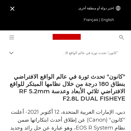
اختر دولة أو منطقة أخرى

Français
|
English
Logo, back to home page
"كانون" تحدث ثورة في عالم الواقع الافتراضي بنطاق 180 درجة من خلال نظامها المبتكر للواقع الافتراضي ثلاثي الأبعاد وعدسة RF 5.2mm F2.8L DUAL FISHEYE - مركز الصحافة- كانون
مسار ال
Canon
المركز الصحفي لدى Canon
"كانون" تحدث ثورة في عالم الواقع الافتراضي
بنطاق 180 درجة من خلال نظامها المبتكر للواقع
الإصدارات الصحفية - المركز الصحفي لدى Canon
الافتراضي ثلاثي الأبعاد وعدسة RF 5.2mm
F2.8L DUAL FISHEYE
دبي، الإمارات العربية المتحدة، 12 أكتوبر 2021- أعلنت
"كانون" (Canon) عن إطلاق أحدث ابتكاراتها ضمن
نظام EOS R System، وهو عبارة عن حل رائد وجديد