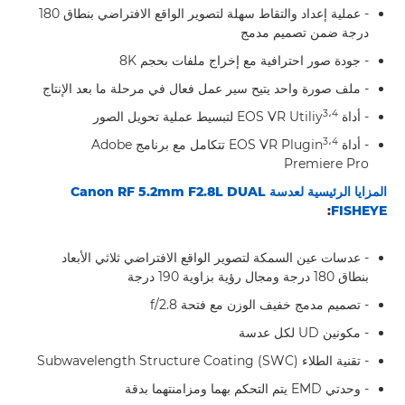
- عملية إعداد والتقاط سهلة لتصوير الواقع الافتراضي بنطاق 180
درجة ضمن تصميم مدمج
- جودة صور احترافية مع إخراج ملفات بحجم 8K
- ملف صورة واحد يتيح سير عمل فعال في مرحلة ما بعد الإنتاج
3،4
- أداة EOS VR Utiliy
لتبسيط عملية تحويل الصور
3،4
- أداة EOS VR Plugin
تتكامل مع برنامج Adobe
Premiere Pro
المزايا الرئيسية لعدسة
Canon RF 5.2mm F2.8L DUAL
:
FISHEYE
- عدسات عين السمكة لتصوير الواقع الافتراضي ثلاثي الأبعاد
بنطاق 180 درجة ومجال رؤية بزاوية 190 درجة
- تصميم مدمج خفيف الوزن مع فتحة f/2.8
- مكونين UD لكل عدسة
- تقنية الطلاء Subwavelength Structure Coating (SWC)
- وحدتي EMD يتم التحكم بهما ومزامنتهما بدقة