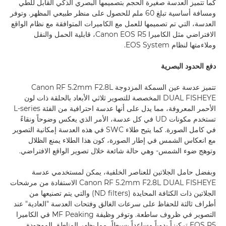
كما تتميز العدسة صغيرة الحجم بتصميمها البصري الذكي القابل للطي
ومسافة أساسية تبلغ 60 ملم للحصول على منظر طبيعي المظهر. وتوفر
العدسة، التي تم تصميمها للعمل مع الكاميرات المتوافقة مع نظام الواقع
الافتراضي مثل الكاميرا Canon EOS R5، قابلية الحمل والنقل
وملاءمتها لنظام EOS System.
دفع الحدود البصرية
تتميز عدسة عين السمكة المزدوجة Canon RF 5.2mm F2.8L
DUAL FISHEYE المخصصة للتصوير ثلاثي الأبعاد بالحلقة ذات لون
الأحمر المعروفة، مما يدل على أنها عدسة احترافية من الفئة L-series
تستخدم مكونات UD في كل عدسة، الأمر الذي يعكس وضوحاً ونقاءً
في كامل الصورة. كما يتيح طلاء SWC في هذه العدسة إمكانية التصوير
مع انعكاس الشمس في إطار الصورة، كون هذا الطلاء يمنع الظلال
وتوهج ضوء الشمس- وهي حالة شائعة خلال تصوير الواقع الافتراضي.
وبفضل حامل الجلاتين للعناصر الخلفية، يمكن لمستخدمي عدسة
Canon RF 5.2mm F2.8L DUAL FISHEYE الاستفادة من مرشحات
الجلاتين ذات الكثافة المحايدة (ND filters) والتي يتم تصنيعها من
أطراف ثالثة للحفاظ على سرعات الغالق وفتحات العدسة "العادية" عند
التصوير في ظروف ساطعة. وتوفر وظيفة MF Peaking في الكاميرا
EOS R5 تركيزاً يدوياً مساعداً بسيطاً، مما يظهر المناطق الموجودة