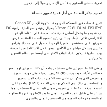
تجربة منشئي المحتوى بدءاً من الإدخال وصولاً إلى الإخراج.
تصميم مبتكر للعدسة من أجل عملية تصوير مبسطة
تتميز عدسات عين السمكة المزدوجة المتجهة للإمام Canon RF
5.2mm F2.8L DUAL FISHEYE بمجال رؤية واسع للغاية بزاوية 190
درجة، وهو ما يشكل أساس قدرة هذه العدسة على التقاط الواقع
الافتراضي ثلاثي الأبعاد. وبالتالي، يتيح تصميم العدسة المتقدم عرض
صورتين على مستشعر الكاميرا الوحيد للحصول على محاذاة وتزامن
مثاليين وبشكل مباشر من الكاميرا. ومن خلال الاستفادة من العدسة
بهذه الطريقة، يكون إعداد الواقع الافتراضي أبسط من نظام التصوير
بكاميرتين.
ويعني التقاط صورتين على مستشعر واحد أن كلتا الصورتين لهما نفس
خصائص الأداء، حيث يجنب ذلك الفروق الدقيقة مثل جودة الصورة
والتعرض الذي يمكن أن تعاني منه الكاميرات ذات المستشعرين.
وبالإضافة إلى ذلك، يتم التحكم بوحدتي الفتحة (EMD)- واحدة لكل
عدسة - بدقة للحفاظ على تعريض ضوئي ثابت على المستشعر، مما
يساعد على تقليل عملية التدرج اللوني ما بعد الإنتاج والخبرة المطلوبة
لمطابقة مخرجات الصورة من العدستين اليمنى واليسرى.