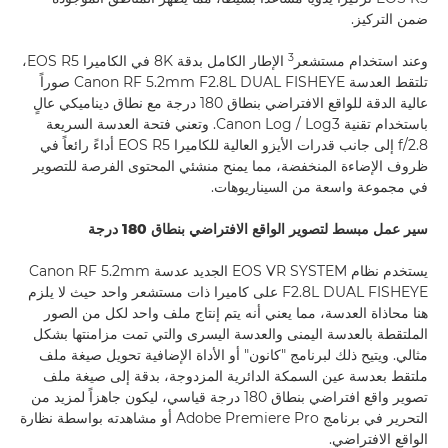
ضمن التركيز.
3
وعند استخدام مستشعر
الإطار الكامل بدقة 8K في الكاميرا EOS R5،
تلتقط العدسة Canon RF 5.2mm F2.8L DUAL FISHEYE صوراً
عالية الدقة للواقع الافتراضي بنطاق 180 درجة مع نطاق ديناميكي عالٍ
باستخدام تقنية Canon Log / Log3. وتعني فتحة العدسة السريعة
f/2.8 إلى جانب قدرات الأيزو العالية للكاميرا EOS R5 أداءً رائعاً في
ظروف الإضاءة المنخفضة، مما يمنح منشئي المحتوى الفرصة للتصوير
في مجموعة واسعة من السيناريوهات.
سير عمل مبسط لتصوير الواقع الافتراضي بنطاق
180
درجة
يستخدم نظام EOS VR SYSTEM الجديد عدسة Canon RF 5.2mm
F2.8L DUAL FISHEYE على كاميرا ذات مستشعر واحد حيث لا يلزم
هنا محاذاة العدسة، مما يعني أنه يتم إنتاج ملف واحد لكل من الصور
الملتقطة بالعدسة اليمنى والعدسة اليسرى والتي تمت مزامنتها بشكل
مثالي. ويتيح ذلك لبرنامج "كانون" أو الأداة الإضافية تحويل صيغة ملف
ملتقط بعدسة عين السمكة الدائرية المزدوجة، بدقة إلى صيغة ملف
تصوير واقع افتراضي بنطاق 180 درجة قياسي، ليكون جاهزاً لمزيد من
التحرير في برنامج Adobe Premiere Pro أو مشاهدته بواسطة نظارة
الواقع الافتراضي.