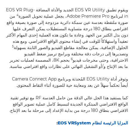
ويقوم تطبيق EOS VR Utility الجديد والأداة المضافة EOS VR Plug-
4
in لبرنامج Adobe Premiere Pro، بجعل عملية تحويل الصورة
من
صورة ملتقطة بعدسة عين سمكة دائرية مزدوجة إلى صورة بصيغة واقع
افتراضي بنطاق 180 درجة متساوية المستطيلات يمكن التعرف عليها
دون بذل الكثير من الجهد. وعادة ما تكون هذه العملية إحدى المهام الأكثر
تعقيداً واستهلاكاً للوقت في إنشاء محتوى الواقع الافتراضي. ومع هذه
5
الحلول الإضافية، يمكن معالجة مقاطع الفيديو والصور الثابتة بسهولة
وتصديرها إلى درجات دقة مختلفة وبرامج ترميز ضغط الفيديو
6
الاحترافية، وحتى مخرجات فيديو
بحجم 8K، المصممة لعمليات تحرير
ما بعد الإنتاج و/أو التشغيل النهائي على نظارات واقع افتراضي مناسبة.
وتوفر أداة EOS Utility المُحدثة وبرنامج Camera Connect App
أيضاً تحكماً سهلاً عن بعد ومعاينة حية للصورة أثناء التقاط المحتوى.
كما يستفيد هذا الحل عالي الدقة من حامل العدسة RF مع توفير تقنية
الواقع الافتراضي المبتكرة الجديدة لتبسيط كامل عملية تصوير الواقع
الافتراضي بنطاق 180 درجة من بداية الإعداد إلى مرحلة ما بعد الإنتاج.
المزايا الرئيسة لنظام
System
EOS VR
: