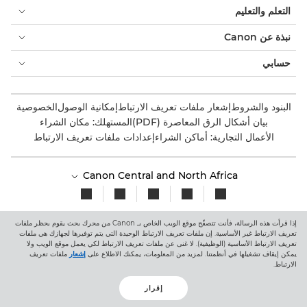
التعلم والتعليم
نبذة عن Canon
حسابي
البنود والشروط
إشعار ملفات تعريف الارتباط
إمكانية الوصول
الخصوصية
بيان أشكال الرق المعاصرة (PDF)
المستهلك: مكان الشراء
الأعمال التجارية: أماكن الشراء
إعدادات ملفات تعريف الارتباط
Canon Central and North Africa
إذا قرأت هذه الرسالة، فأنت تتصفّح موقع الويب الخاص بـ Canon من محرك بحث يقوم بحظر ملفات
تعريف الارتباط غير الأساسية. إن ملفات تعريف الارتباط الوحيدة التي يتم توفيرها لجهازك هي ملفات
حقوق الطبع والنشر 2026. جميع الحقوق محفوظة.
تعريف الارتباط الأساسية (الوظيفية). لا غنى عن ملفات تعريف الارتباط لكي يعمل موقع الويب ولا
يمكن إيقاف تشغيلها في أنظمتنا. لمزيد من المعلومات، يمكنك الاطلاع على
إشعار
ملفات تعريف
الارتباط.
إقرار