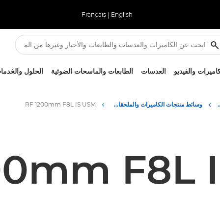
Français
|
English
كاميرات والفيديو
العدسات
الطابعات والماسحات الضوئية
الحلول والخدما
ركز الصحفي لدى Canon
وسائط منتجات الكاميرات والملحقات - المركز الصحفي لدى Canon
RF 1200mm F8L IS USM
00mm F8L 