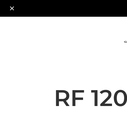

ت
RF 12