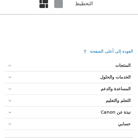
التخطيط
Set masonry view
Set tiled view
العودة إلى أعلى الصفحة
المنتجات
الخدمات والحلول
المساعدة والدعم
التعلم والتعليم
نبذة عن Canon
حسابي