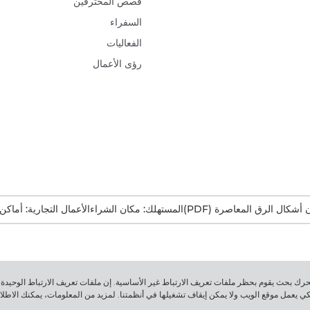
قصص المحترفين
السفراء
الفعاليات
رؤى الأعمال
ن أشكال الرق المعاصرة (PDF)
المستهلك: مكان الشراء
الأعمال التجارية: أماكن
هذه الرسالة، فأنت تتصفّح موقع الويب الخاص بـ Canon من محرك بحث يقوم بحظر ملفات تعريف الارتباط غير الأساسية. إن ملفات تعريف ا
لكي يعمل موقع الويب ولا يمكن إيقاف تشغيلها في أنظمتنا. لمزيد من المعلومات، يمكنك الاطل