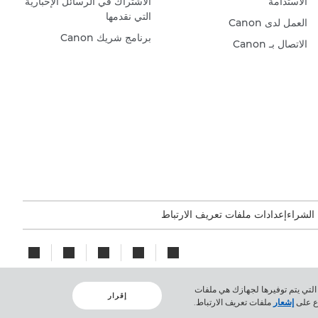
الاستدامة
الاشتراك في الرسائل الإخبارية
التي نقدمها
العمل لدى Canon
برنامج شريك Canon
الاتصال بـ Canon
 الشراء
إعدادات ملفات تعريف الارتباط
لارتباط الوحيدة التي يتم توفيرها لجهازك هي ملفات
إقرار
اع على
إشعار
ملفات تعريف الارتباط.