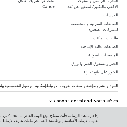
التحرك الرأسي والتحرك
ابحث عن شريك أعمال
الأفقي والتكبير/التصغير عن بُعد
Canon
العدسات
الطابعات المنزلية والمخصصة
للشركات الصغيرة
طابعات المكتب
الطابعات عالية الإنتاجية
الماسحات الضوئية
الحبر ومسحوق الحبر والورق
العثور على بائع تجزئة
البنود والشروط
إشعار ملفات تعريف الارتباط
إمكانية الوصول
الخصوصية
بيا
Canon Central and North Africa
إذا قرأت 
حقوق الطبع والنشر 2026. جميع الحقوق محفوظة.
تعريف الارتباط الأساسية (الوظيفية). لا غنى عن ملفات تعريف الارتباط 